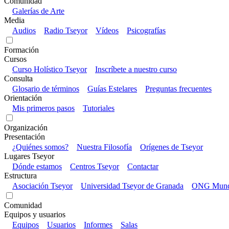
Comunidad
Galerías de Arte
Media
Audios
Radio Tseyor
Vídeos
Psicografías
Formación
Cursos
Curso Holístico Tseyor
Inscríbete a nuestro curso
Consulta
Glosario de términos
Guías Estelares
Preguntas frecuentes
Orientación
Mis primeros pasos
Tutoriales
Organización
Presentación
¿Quiénes somos?
Nuestra Filosofía
Orígenes de Tseyor
Lugares Tseyor
Dónde estamos
Centros Tseyor
Contactar
Estructura
Asociación Tseyor
Universidad Tseyor de Granada
ONG Mundo
Comunidad
Equipos y usuarios
Equipos
Usuarios
Informes
Salas