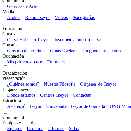
Comunidad
Galerías de Arte
Media
Audios
Radio Tseyor
Vídeos
Psicografías
Formación
Cursos
Curso Holístico Tseyor
Inscríbete a nuestro curso
Consulta
Glosario de términos
Guías Estelares
Preguntas frecuentes
Orientación
Mis primeros pasos
Tutoriales
Organización
Presentación
¿Quiénes somos?
Nuestra Filosofía
Orígenes de Tseyor
Lugares Tseyor
Dónde estamos
Centros Tseyor
Contactar
Estructura
Asociación Tseyor
Universidad Tseyor de Granada
ONG Mundo
Comunidad
Equipos y usuarios
Equipos
Usuarios
Informes
Salas