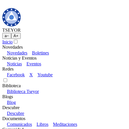
TSEYOR
a
−
A
+
Inicio
Novedades
Novedades
Boletines
Noticias y Eventos
Noticias
Eventos
Redes
Facebook
X
Youtube
Biblioteca
Biblioteca Tseyor
Blogs
Blog
Descubre
Descubre
Documentos
Comunicados
Libros
Meditaciones