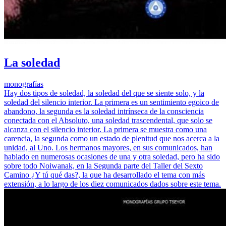
La soledad
monografías
Hay dos tipos de soledad, la soledad del que se siente solo, y la
soledad del silencio interior. La primera es un sentimiento egoico de
abandono, la segunda es la soledad intrínseca de la consciencia
conectada con el Absoluto, una soledad trascendental, que solo se
alcanza con el silencio interior. La primera se muestra como una
carencia, la segunda como un estado de plenitud que nos acerca a la
unidad, al Uno. Los hermanos mayores, en sus comunicados, han
hablado en numerosas ocasiones de una y otra soledad, pero ha sido
sobre todo Noiwanak, en la Segunda parte del Taller del Sexto
Camino ¿Y tú qué das?, la que ha desarrollado el tema con más
extensión, a lo largo de los diez comunicados dados sobre este tema.