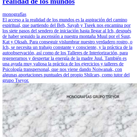
realidad de los mundos
monografías
El acceso a la realidad de los mundos es la aspiración del camino
espiritual, que partiendo del Beh, Sayab y Tseek nos encamina por
los siete pasos del sendero de iniciación hasta llegar al Ich, después
de haber seguido la ascensión a nuestra montaña Muul por el Suut,
Kat y Oksah. Para conseguir vislumbrar nuestro verdadero rostro, o
Ich, se necesita un trabajo constante y consciente, y la práctica de la
autoobservación, así como de los Talleres de Interiorización, para
regenerarnos y despertar la energía de la madre Juul. También es
una ayuda muy valiosa la práctica de los ejercicios y talleres de
Psicología transpersonal, que nos viene dando Noiwanak, con
algunas aportaciones puntuales del propio Shilcars, como tutor del
grupo Tseyor.