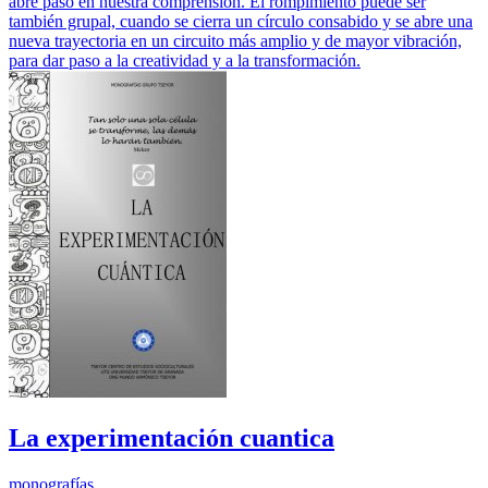
abre paso en nuestra comprensión. El rompimiento puede ser
también grupal, cuando se cierra un círculo consabido y se abre una
nueva trayectoria en un circuito más amplio y de mayor vibración,
para dar paso a la creatividad y a la transformación.
La experimentación cuantica
monografías