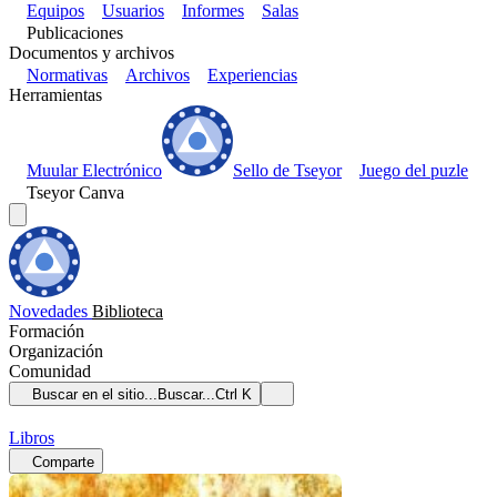
Equipos
Usuarios
Informes
Salas
Publicaciones
Documentos y archivos
Normativas
Archivos
Experiencias
Herramientas
Muular Electrónico
Sello de Tseyor
Juego del puzle
Tseyor Canva
Novedades
Biblioteca
Formación
Organización
Comunidad
Buscar en el sitio...
Buscar...
Ctrl K
Libros
Comparte