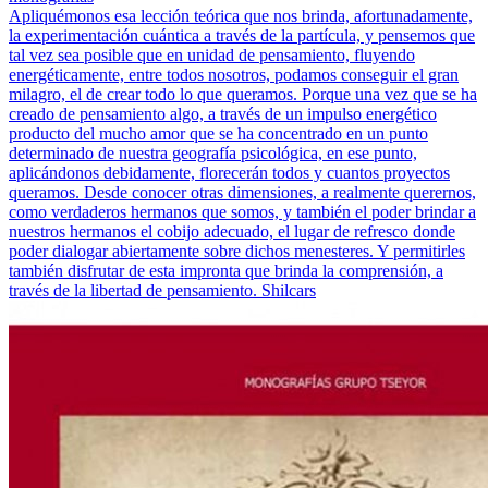
Apliquémonos esa lección teórica que nos brinda, afortunadamente,
la experimentación cuántica a través de la partícula, y pensemos que
tal vez sea posible que en unidad de pensamiento, fluyendo
energéticamente, entre todos nosotros, podamos conseguir el gran
milagro, el de crear todo lo que queramos. Porque una vez que se ha
creado de pensamiento algo, a través de un impulso energético
producto del mucho amor que se ha concentrado en un punto
determinado de nuestra geografía psicológica, en ese punto,
aplicándonos debidamente, florecerán todos y cuantos proyectos
queramos. Desde conocer otras dimensiones, a realmente querernos,
como verdaderos hermanos que somos, y también el poder brindar a
nuestros hermanos el cobijo adecuado, el lugar de refresco donde
poder dialogar abiertamente sobre dichos menesteres. Y permitirles
también disfrutar de esta impronta que brinda la comprensión, a
través de la libertad de pensamiento. Shilcars