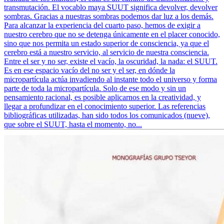
transmutación. El vocablo maya SUUT significa devolver, devolver
sombras. Gracias a nuestras sombras podemos dar luz a los demás.
Para alcanzar la experiencia del cuarto paso, hemos de exigir a
nuestro cerebro que no se detenga únicamente en el placer conocido,
sino que nos permita un estado superior de consciencia, ya que el
cerebro está a nuestro servicio, al servicio de nuestra consciencia.
Entre el ser y no ser, existe el vacío, la oscuridad, la nada: el SUUT.
Es en ese espacio vacío del no ser y el ser, en dónde la
micropartícula actúa invadiendo al instante todo el universo y forma
parte de toda la micropartícula. Solo de ese modo y sin un
pensamiento racional, es posible aplicarnos en la creatividad, y
llegar a profundizar en el conocimiento superior. Las referencias
bibliográficas utilizadas, han sido todos los comunicados (nueve),
que sobre el SUUT, hasta el momento, no...