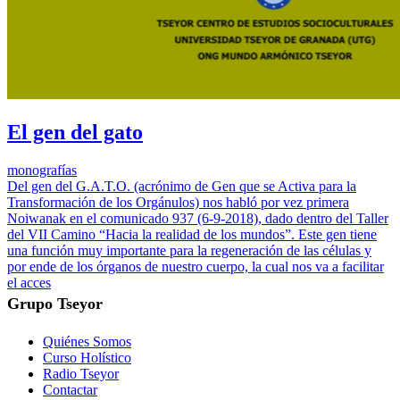
El gen del gato
monografías
Del gen del G.A.T.O. (acrónimo de Gen que se Activa para la
Transformación de los Orgánulos) nos habló por vez primera
Noiwanak en el comunicado 937 (6-9-2018), dado dentro del Taller
del VII Camino “Hacia la realidad de los mundos”. Este gen tiene
una función muy importante para la regeneración de las células y
por ende de los órganos de nuestro cuerpo, la cual nos va a facilitar
el acces
Grupo Tseyor
Quiénes Somos
Curso Holístico
Radio Tseyor
Contactar