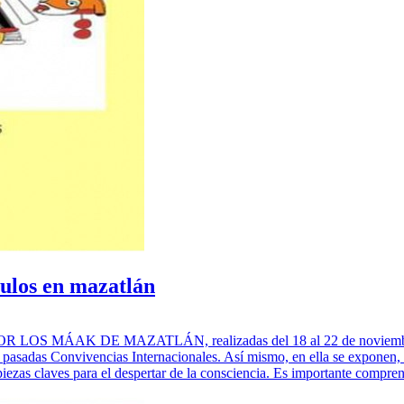
ulos en mazatlán
OS MÁAK DE MAZATLÁN, realizadas del 18 al 22 de noviembre del
asadas Convivencias Internacionales. Así mismo, en ella se exponen, 
piezas claves para el despertar de la consciencia. Es importante compre