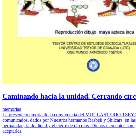
Caminando hacia la unidad. Cerrando círc
memorias
La presente memoria de la convivencia del MUULASTERIO TSEYOR L
comunicados, dados por Nuestros hermanos Rasbek y Shilcars, en las p
hermandad, la dualidad y el cierre de círculos. Dichos elementos son 
aceptarles.