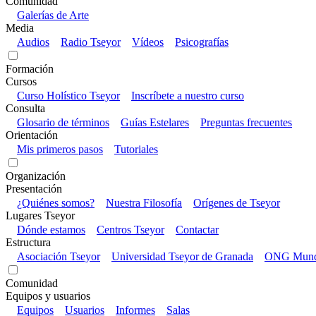
Comunidad
Galerías de Arte
Media
Audios
Radio Tseyor
Vídeos
Psicografías
Formación
Cursos
Curso Holístico Tseyor
Inscríbete a nuestro curso
Consulta
Glosario de términos
Guías Estelares
Preguntas frecuentes
Orientación
Mis primeros pasos
Tutoriales
Organización
Presentación
¿Quiénes somos?
Nuestra Filosofía
Orígenes de Tseyor
Lugares Tseyor
Dónde estamos
Centros Tseyor
Contactar
Estructura
Asociación Tseyor
Universidad Tseyor de Granada
ONG Mundo
Comunidad
Equipos y usuarios
Equipos
Usuarios
Informes
Salas