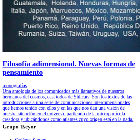
Filosofía adimensional. Nuevas formas de
pensamiento
monografías
Una antología de los comunicados más llamativos de nuestros
hermanos del cosmos, casi todos de Shilcars. Son los textos de las
introducciones a una serie de comunicaciones interdimensionales
que hemos tenido con ellos y en las que nos dan una visión de
nuestra situación en el universo, partiendo de la micropartícula
creadora y ubicándonos como atlantes cuyo origen está en la nada.
Grupo Tseyor
Quiénes Somos