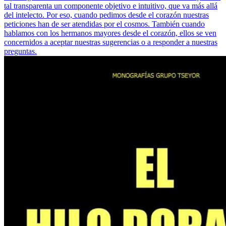
tal transparenta un componente objetivo e intuitivo, que va más allá
del intelecto. Por eso, cuando pedimos desde el corazón nuestras
peticiones han de ser atendidas por el cosmos. También cuando
hablamos con los hermanos mayores desde el corazón, ellos se ven
concernidos a aceptar nuestras sugerencias o a responder a nuestras
preguntas.