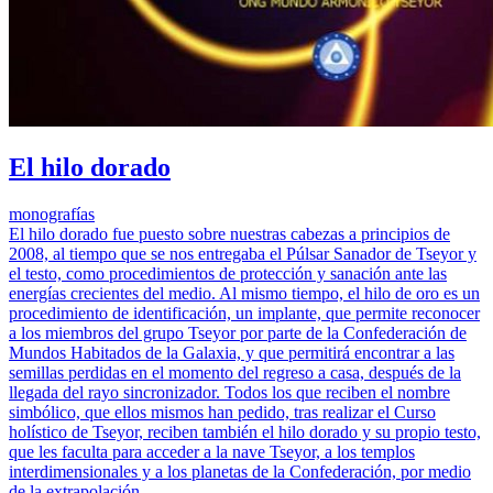
El hilo dorado
monografías
El hilo dorado fue puesto sobre nuestras cabezas a principios de
2008, al tiempo que se nos entregaba el Púlsar Sanador de Tseyor y
el testo, como procedimientos de protección y sanación ante las
energías crecientes del medio. Al mismo tiempo, el hilo de oro es un
procedimiento de identificación, un implante, que permite reconocer
a los miembros del grupo Tseyor por parte de la Confederación de
Mundos Habitados de la Galaxia, y que permitirá encontrar a las
semillas perdidas en el momento del regreso a casa, después de la
llegada del rayo sincronizador. Todos los que reciben el nombre
simbólico, que ellos mismos han pedido, tras realizar el Curso
holístico de Tseyor, reciben también el hilo dorado y su propio testo,
que les faculta para acceder a la nave Tseyor, a los templos
interdimensionales y a los planetas de la Confederación, por medio
de la extrapolación.