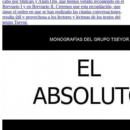
cabo por Shilcars y Aium Om, que hemos venido recogiendo en el
Breviario I y en Breviario II. Creemos que esta recopilación, que
sigue el orden en que se han realizado las citadas conversaciones,
resulta útil y provechosa a los lectores y lectoras de los textos del
grupo Tseyor.