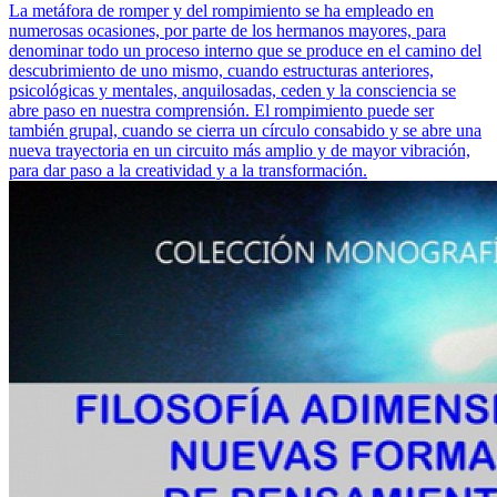
La metáfora de romper y del rompimiento se ha empleado en
numerosas ocasiones, por parte de los hermanos mayores, para
denominar todo un proceso interno que se produce en el camino del
descubrimiento de uno mismo, cuando estructuras anteriores,
psicológicas y mentales, anquilosadas, ceden y la consciencia se
abre paso en nuestra comprensión. El rompimiento puede ser
también grupal, cuando se cierra un círculo consabido y se abre una
nueva trayectoria en un circuito más amplio y de mayor vibración,
para dar paso a la creatividad y a la transformación.