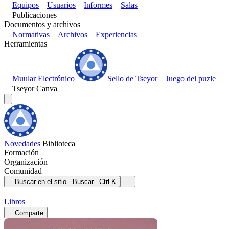
Equipos
Usuarios
Informes
Salas
Publicaciones
Documentos y archivos
Normativas
Archivos
Experiencias
Herramientas
Muular Electrónico
Sello de Tseyor
Juego del puzle
Tseyor Canva
Novedades
Biblioteca
Formación
Organización
Comunidad
Buscar en el sitio...
Buscar...
Ctrl K
Libros
Comparte