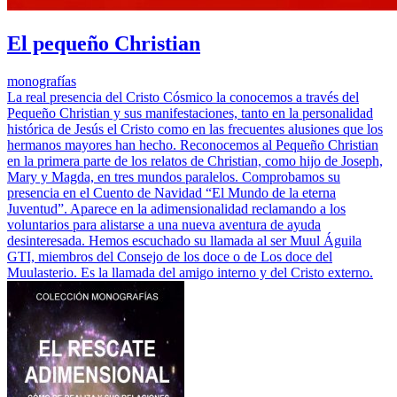
El pequeño Christian
monografías
La real presencia del Cristo Cósmico la conocemos a través del
Pequeño Christian y sus manifestaciones, tanto en la personalidad
histórica de Jesús el Cristo como en las frecuentes alusiones que los
hermanos mayores han hecho. Reconocemos al Pequeño Christian
en la primera parte de los relatos de Christian, como hijo de Joseph,
Mary y Magda, en tres mundos paralelos. Comprobamos su
presencia en el Cuento de Navidad “El Mundo de la eterna
Juventud”. Aparece en la adimensionalidad reclamando a los
voluntarios para alistarse a una nueva aventura de ayuda
desinteresada. Hemos escuchado su llamada al ser Muul Águila
GTI, miembros del Consejo de los doce o de Los doce del
Muulasterio. Es la llamada del amigo interno y del Cristo externo.