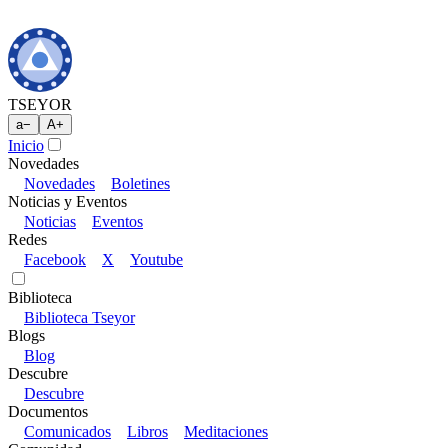
TSEYOR
a
−
A
+
Inicio
Novedades
Novedades
Boletines
Noticias y Eventos
Noticias
Eventos
Redes
Facebook
X
Youtube
Biblioteca
Biblioteca Tseyor
Blogs
Blog
Descubre
Descubre
Documentos
Comunicados
Libros
Meditaciones