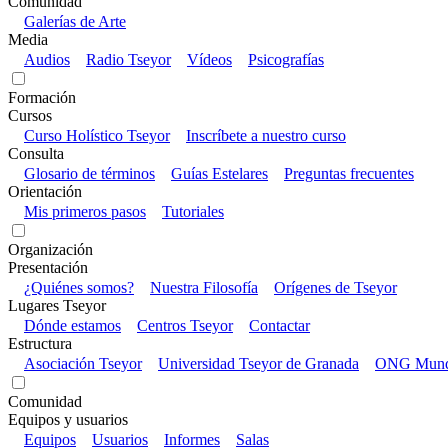
Comunidad
Galerías de Arte
Media
Audios
Radio Tseyor
Vídeos
Psicografías
Formación
Cursos
Curso Holístico Tseyor
Inscríbete a nuestro curso
Consulta
Glosario de términos
Guías Estelares
Preguntas frecuentes
Orientación
Mis primeros pasos
Tutoriales
Organización
Presentación
¿Quiénes somos?
Nuestra Filosofía
Orígenes de Tseyor
Lugares Tseyor
Dónde estamos
Centros Tseyor
Contactar
Estructura
Asociación Tseyor
Universidad Tseyor de Granada
ONG Mundo
Comunidad
Equipos y usuarios
Equipos
Usuarios
Informes
Salas