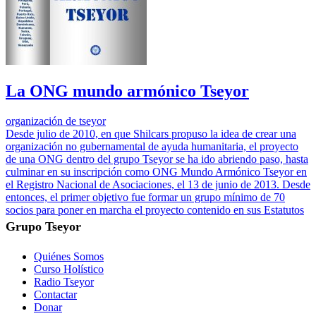
La ONG mundo armónico Tseyor
organización de tseyor
Desde julio de 2010, en que Shilcars propuso la idea de crear una
organización no gubernamental de ayuda humanitaria, el proyecto
de una ONG dentro del grupo Tseyor se ha ido abriendo paso, hasta
culminar en su inscripción como ONG Mundo Armónico Tseyor en
el Registro Nacional de Asociaciones, el 13 de junio de 2013. Desde
entonces, el primer objetivo fue formar un grupo mínimo de 70
socios para poner en marcha el proyecto contenido en sus Estatutos
Grupo Tseyor
Quiénes Somos
Curso Holístico
Radio Tseyor
Contactar
Donar