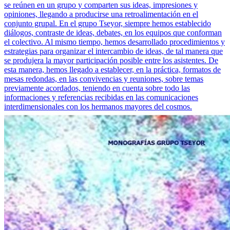
se reúnen en un grupo y comparten sus ideas, impresiones y
opiniones, llegando a producirse una retroalimentación en el
conjunto grupal. En el grupo Tseyor, siempre hemos establecido
diálogos, contraste de ideas, debates, en los equipos que conforman
el colectivo. Al mismo tiempo, hemos desarrollado procedimientos y
estrategias para organizar el intercambio de ideas, de tal manera que
se produjera la mayor participación posible entre los asistentes. De
esta manera, hemos llegado a establecer, en la práctica, formatos de
mesas redondas, en las convivencias y reuniones, sobre temas
previamente acordados, teniendo en cuenta sobre todo las
informaciones y referencias recibidas en las comunicaciones
interdimensionales con los hermanos mayores del cosmos.