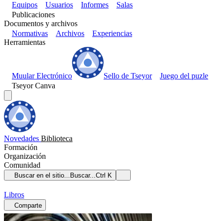
Equipos
Usuarios
Informes
Salas
Publicaciones
Documentos y archivos
Normativas
Archivos
Experiencias
Herramientas
Muular Electrónico
Sello de Tseyor
Juego del puzle
Tseyor Canva
Novedades
Biblioteca
Formación
Organización
Comunidad
Buscar en el sitio...
Buscar...
Ctrl K
Libros
Comparte