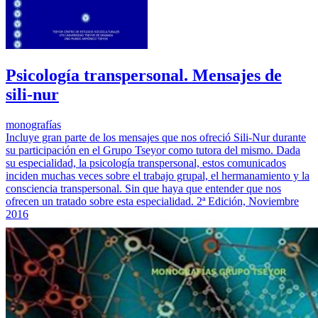
Psicología transpersonal. Mensajes de
sili-nur
monografías
Incluye gran parte de los mensajes que nos ofreció Sili-Nur durante
su participación en el Grupo Tseyor como tutora del mismo. Dada
su especialidad, la psicología transpersonal, estos comunicados
inciden muchas veces sobre el trabajo grupal, el hermanamiento y la
consciencia transpersonal. Sin que haya que entender que nos
ofrecen un tratado sobre esta especialidad. 2ª Edición, Noviembre
2016