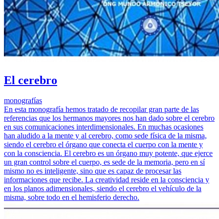
El cerebro
monografías
En esta monografía hemos tratado de recopilar gran parte de las
referencias que los hermanos mayores nos han dado sobre el cerebro
en sus comunicaciones interdimensionales. En muchas ocasiones
han aludido a la mente y al cerebro, como sede física de la misma,
siendo el cerebro el órgano que conecta el cuerpo con la mente y
con la consciencia. El cerebro es un órgano muy potente, que ejerce
un gran control sobre el cuerpo, es sede de la memoria, pero en sí
mismo no es inteligente, sino que es capaz de procesar las
informaciones que recibe. La creatividad reside en la consciencia y
en los planos adimensionales, siendo el cerebro el vehículo de la
misma, sobre todo en el hemisferio derecho.