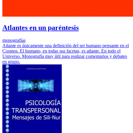
Atlantes en un paréntesis
monografías
Atlante es únicamente una definición del ser humano pensante en el
Cosmos. El humano, en todas sus facetas, es atlante. En todo el
Universo. Monografía muy útil para realizar comentarios y debates
en grupo.