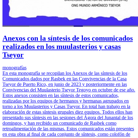
Anexos con la síntesis de los comunicados
realizados en los muulasterios y casas
Tseyor
monografías
En esta monografía se recopilan los Anexos de las síntesis de los
Comunicados dados por Rasbek en las Convivencias de la Casa
Tseyor de Puerto Rico, en junio de 2023 y posteriormente en las
Convivencias del Muulasterio Tseyor Tegoyo en octubre de ese año.
Estos anexos consisten en las síntesis de estos comunicados,
realizadas por los equipos de hermanos y hermanas agrupados en
torno a los Muulasterios y Casas Tseyor. En total han trabajo en la
elaboración de estas síntesis grupales diez equipos. Todos ellos han
presentado sus síntesis en las sesiones del Ágora del Junantal de los
domingos, y han recibido un comunicado de Rasbek como
retroalimentación de las mismas. Estos comunicados están presentes
en esta obra al final de cada conjunto de síntesis, como colofón de