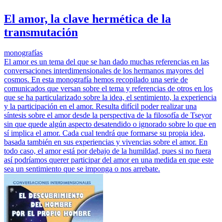
El amor, la clave hermética de la
transmutación
monografías
El amor es un tema del que se han dado muchas referencias en las
conversaciones interdimensionales de los hermanos mayores del
cosmos. En esta monografía hemos recopilado una serie de
comunicados que versan sobre el tema y referencias de otros en los
que se ha particularizado sobre la idea, el sentimiento, la experiencia
y la participación en el amor. Resulta difícil poder realizar una
síntesis sobre el amor desde la perspectiva de la filosofía de Tseyor
sin que quede algún aspecto desatendido o ignorado sobre lo que en
sí implica el amor. Cada cual tendrá que formarse su propia idea,
basada también en sus experiencias y vivencias sobre el amor. En
todo caso, el amor está por debajo de la humildad, pues si no fuera
así podríamos querer participar del amor en una medida en que este
sea un sentimiento que se imponga o nos arrebate.