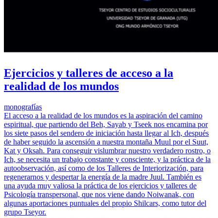
Ejercicios y talleres de acceso a la
realidad de los mundos
monografías
El acceso a la realidad de los mundos es la aspiración del camino
espiritual, que partiendo del Beh, Sayab y Tseek nos encamina por
los siete pasos del sendero de iniciación hasta llegar al Ich, después
de haber seguido la ascensión a nuestra montaña Muul por el Suut,
Kat y Oksah. Para conseguir vislumbrar nuestro verdadero rostro, o
Ich, se necesita un trabajo constante y consciente, y la práctica de la
autoobservación, así como de los Talleres de Interiorización, para
regenerarnos y despertar la energía de la madre Juul. También es
una ayuda muy valiosa la práctica de los ejercicios y talleres de
Psicología transpersonal, que nos viene dando Noiwanak, con
algunas aportaciones puntuales del propio Shilcars, como tutor del
grupo Tseyor.