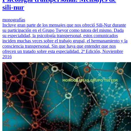
sili-nur
monografías
Incluye gran parte de los mensajes que nos ofreció Sili-Nur durante
su participación en el Grupo Tseyor como tutora del mismo. Dada
su especialidad, la psicología transpersonal, estos comunicados
inciden muchas veces sobre el trabajo grupal, el hermanamiento y la
consciencia transpersonal. Sin que haya que entender que nos
ofrecen un tratado sobre esta especialidad. 2ª Edición, Noviembre
2016