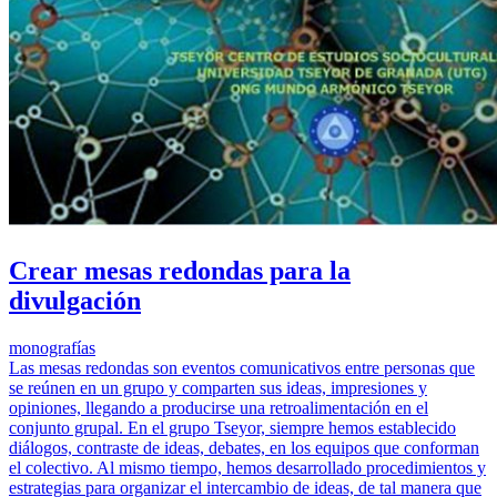
Crear mesas redondas para la
divulgación
monografías
Las mesas redondas son eventos comunicativos entre personas que
se reúnen en un grupo y comparten sus ideas, impresiones y
opiniones, llegando a producirse una retroalimentación en el
conjunto grupal. En el grupo Tseyor, siempre hemos establecido
diálogos, contraste de ideas, debates, en los equipos que conforman
el colectivo. Al mismo tiempo, hemos desarrollado procedimientos y
estrategias para organizar el intercambio de ideas, de tal manera que