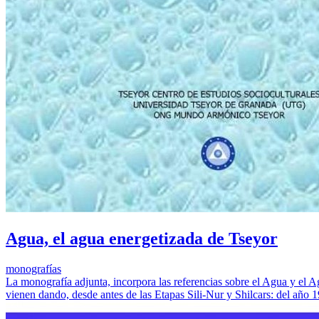
Agua, el agua energetizada de Tseyor
monografías
La monografía adjunta, incorpora las referencias sobre el Agua y el
vienen dando, desde antes de las Etapas Sili-Nur y Shilcars: del año 1