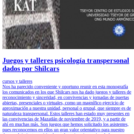
Juegos y talleres psicología transpersonal
dados por Shilcars
cursos y talleres
Nos ha parecido conveniente y oportuno reunir en esta monografía
los comunicados en los que Shilcars nos ha dado juegos y talleres de
reconocimiento y sinceridad, en convivencias y jornadas de puertas
abiertas, presenciales o virtuales, como un magnífico ejercicio de
aproximación a nuestra unidad, personal o grupal, que siempre es de
naturaleza transpersonal. Estos talleres han estado muy presentes en
las convivencias de Mazatlán de noviembre de 2019, y a partir de
ahí en muchas más. Son juegos que hemos solicitado los asistentes,
pues reconocemos en ellos un gran valor orientativo para nuestro