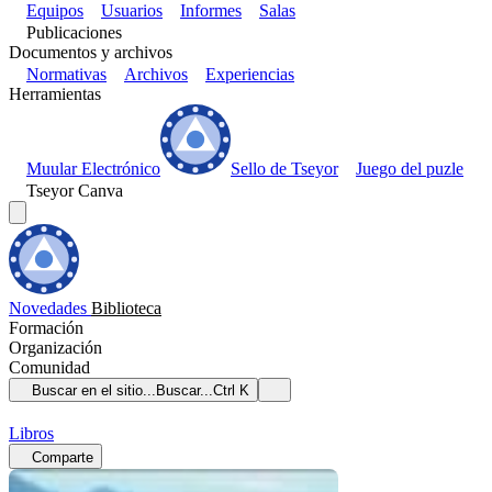
Equipos
Usuarios
Informes
Salas
Publicaciones
Documentos y archivos
Normativas
Archivos
Experiencias
Herramientas
Muular Electrónico
Sello de Tseyor
Juego del puzle
Tseyor Canva
Novedades
Biblioteca
Formación
Organización
Comunidad
Buscar en el sitio...
Buscar...
Ctrl K
Libros
Comparte