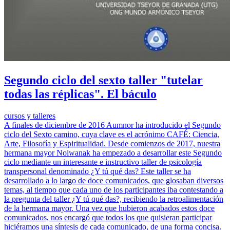
Segundo ciclo del sexto taller "tutelar
todas las réplicas". El báculo
cursos y talleres
A finales de diciembre de 2016 Aumnor ha introducido el Segundo
ciclo del Sexto camino, cuya clave es el acrónimo CAFÉ: Ciencia,
Arte, Filosofía y Espiritualidad. Desde comienzos de 2017, nuestra
hermana mayor Noiwanak ha empezado a desarrollar este Segundo
ciclo mediante un interesante e instructivo taller de psicología
transpersonal denominado ¿Y tú qué das? Este taller se ha
desarrollado a lo largo de doce comunicados, que glosaban diversos
temas, al tiempo que cada uno de los participantes iba contestando a
la pregunta del taller ¿Y tú qué das?, recibiendo la retroalimentación
de la hermana mayor. Una vez que hubieron acabados estos doce
comunicados, nos encargó que todos los que quisieran participar
hiciéramos una síntesis de cada comunicado, de una forma concisa.