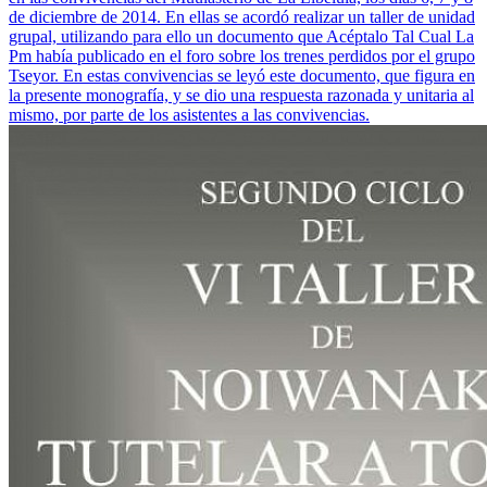
de diciembre de 2014. En ellas se acordó realizar un taller de unidad
grupal, utilizando para ello un documento que Acéptalo Tal Cual La
Pm había publicado en el foro sobre los trenes perdidos por el grupo
Tseyor. En estas convivencias se leyó este documento, que figura en
la presente monografía, y se dio una respuesta razonada y unitaria al
mismo, por parte de los asistentes a las convivencias.