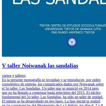
V taller Noiwanak las sandalias
cursos y talleres
En la presente monografía se recopilan y se reproducen, por orden
cronológico de entrega, los comunicados dados por Noiwanak sobre
el 5o taller: Las Sandalias. Un taller que se anunció en 2014 pero
que no ha llegado a comenzar hasta principios del 2015. El núcleo
fundamental del 5o taller, Las Sandalias, ha sido un taller de unidad.
El mismo se ha desarrollado en tres fases. La fase inicial se realizó
en las convivencias del Muulasterio de La Libélula, los días 6, 7 y 8