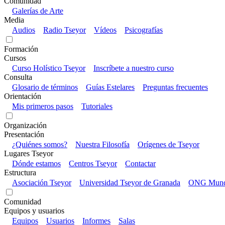
Comunidad
Galerías de Arte
Media
Audios
Radio Tseyor
Vídeos
Psicografías
Formación
Cursos
Curso Holístico Tseyor
Inscríbete a nuestro curso
Consulta
Glosario de términos
Guías Estelares
Preguntas frecuentes
Orientación
Mis primeros pasos
Tutoriales
Organización
Presentación
¿Quiénes somos?
Nuestra Filosofía
Orígenes de Tseyor
Lugares Tseyor
Dónde estamos
Centros Tseyor
Contactar
Estructura
Asociación Tseyor
Universidad Tseyor de Granada
ONG Mundo
Comunidad
Equipos y usuarios
Equipos
Usuarios
Informes
Salas