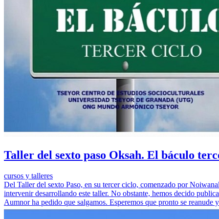
Taller del sexto paso Oksah. El báculo terc
cursos y talleres
Del Taller del sexto Paso, en su tercer ciclo, comenzado por Noiwana
intervenir desarrollando este taller. No obstante, hemos decido public
Aumnor ha pedido que salgamos. Esperemos que pronto se reanude y 