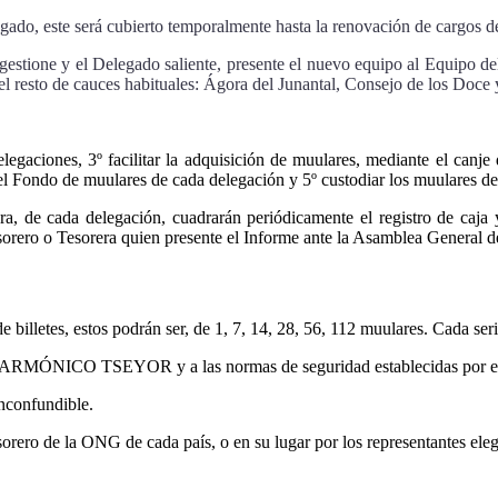
legado, este será cubierto temporalmente hasta la renovación de cargos
gestione y el Delegado saliente, presente el nuevo equipo al Equipo de
 el resto de cauces habituales: Ágora del Junantal, Consejo de los Doc
legaciones, 3º facilitar la adquisición de muulares, mediante el canje
el Fondo de muulares de cada delegación y 5º custodiar los muulares de
, de cada delegación, cuadrarán periódicamente el registro de caja y
ero o Tesorera quien presente el Informe ante la Asamblea General de
billetes, estos podrán ser, de 1, 7, 14, 28, 56, 112 muulares. Cada seri
 ARMÓNICO TSEYOR y a las normas de seguridad establecidas por esta,
inconfundible.
Tesorero de la ONG de cada país, o en su lugar por los representantes 