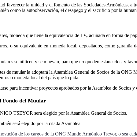
dad favorecer la unidad y el fomento de las Sociedades Armónicas, a tr
ién como la autoobservación, el desapego y el sacrificio por la human
es, moneda que tiene la equivalencia de 1 €, acuñada en forma de papel
euros, o su equivalente en moneda local, depositados, como garantía 
ares se utilicen y se muevan, para que no queden estancados, y favor
billetes de muular la adoptará la Asamblea General de Socios de l
uros o moneda local del país que lo pida.
zarse para incentivar proyectos aprobados por la Asamblea de Socios y 
el Fondo del Muular
CO TSEYOR será elegido por la Asamblea General de Socios.
mbién será elegido por la citada Asamblea.
 renovación de los cargos de la ONG Mundo Armónico Tseyor, o sea cad