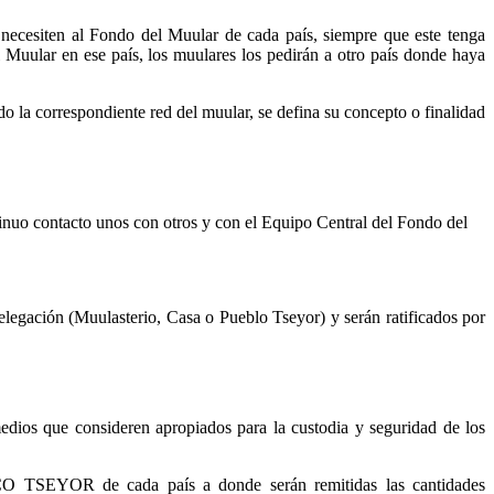
necesiten al Fondo del Muular de cada país, siempre que este tenga
 Muular en ese país, los muulares los pedirán a otro país donde haya
o la correspondiente red del muular, se defina su concepto o finalidad
nuo contacto unos con otros y con el Equipo Central del Fondo del
egación (Muulasterio, Casa o Pueblo Tseyor) y serán ratificados por
edios que consideren apropiados para la custodia y seguridad de los
 TSEYOR de cada país a donde serán remitidas las cantidades