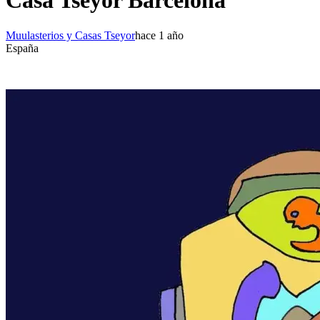
Casa Tseyor Barcelona
Muulasterios y Casas Tseyor
hace 1 año
España