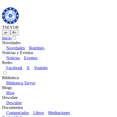
TSEYOR
a
−
A
+
Inicio
Novedades
Novedades
Boletines
Noticias y Eventos
Noticias
Eventos
Redes
Facebook
X
Youtube
Biblioteca
Biblioteca Tseyor
Blogs
Blog
Descubre
Descubre
Documentos
Comunicados
Libros
Meditaciones