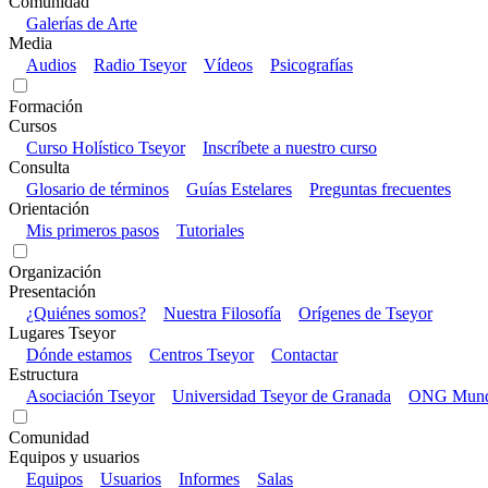
Comunidad
Galerías de Arte
Media
Audios
Radio Tseyor
Vídeos
Psicografías
Formación
Cursos
Curso Holístico Tseyor
Inscríbete a nuestro curso
Consulta
Glosario de términos
Guías Estelares
Preguntas frecuentes
Orientación
Mis primeros pasos
Tutoriales
Organización
Presentación
¿Quiénes somos?
Nuestra Filosofía
Orígenes de Tseyor
Lugares Tseyor
Dónde estamos
Centros Tseyor
Contactar
Estructura
Asociación Tseyor
Universidad Tseyor de Granada
ONG Mundo
Comunidad
Equipos y usuarios
Equipos
Usuarios
Informes
Salas