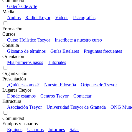
Comunidad
Galerías de Arte
Media
Audios
Radio Tseyor
Vídeos
Psicografías
Formación
Cursos
Curso Holístico Tseyor
Inscríbete a nuestro curso
Consulta
Glosario de términos
Guías Estelares
Preguntas frecuentes
Orientación
Mis primeros pasos
Tutoriales
Organización
Presentación
¿Quiénes somos?
Nuestra Filosofía
Orígenes de Tseyor
Lugares Tseyor
Dónde estamos
Centros Tseyor
Contactar
Estructura
Asociación Tseyor
Universidad Tseyor de Granada
ONG Mundo
Comunidad
Equipos y usuarios
Equipos
Usuarios
Informes
Salas