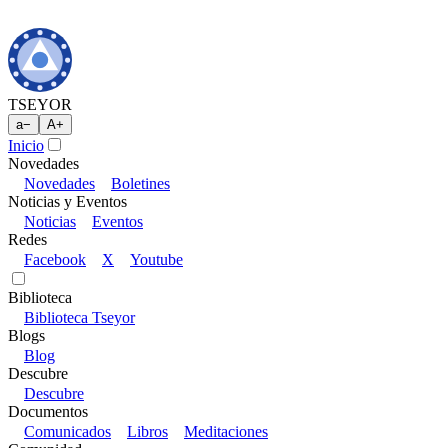
TSEYOR
a
−
A
+
Inicio
Novedades
Novedades
Boletines
Noticias y Eventos
Noticias
Eventos
Redes
Facebook
X
Youtube
Biblioteca
Biblioteca Tseyor
Blogs
Blog
Descubre
Descubre
Documentos
Comunicados
Libros
Meditaciones