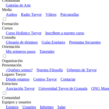
Comunidad
Galerías de Arte
Media
Audios
Radio Tseyor
Vídeos
Psicografías
Formación
Cursos
Curso Holístico Tseyor
Inscríbete a nuestro curso
Consulta
Glosario de términos
Guías Estelares
Preguntas frecuentes
Orientación
Mis primeros pasos
Tutoriales
Organización
Presentación
¿Quiénes somos?
Nuestra Filosofía
Orígenes de Tseyor
Lugares Tseyor
Dónde estamos
Centros Tseyor
Contactar
Estructura
Asociación Tseyor
Universidad Tseyor de Granada
ONG Mundo
Comunidad
Equipos y usuarios
Equipos
Usuarios
Informes
Salas