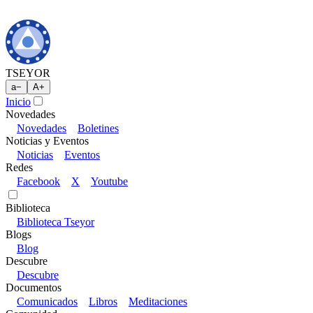
TSEYOR
a
−
A
+
Inicio
Novedades
Novedades
Boletines
Noticias y Eventos
Noticias
Eventos
Redes
Facebook
X
Youtube
Biblioteca
Biblioteca Tseyor
Blogs
Blog
Descubre
Descubre
Documentos
Comunicados
Libros
Meditaciones