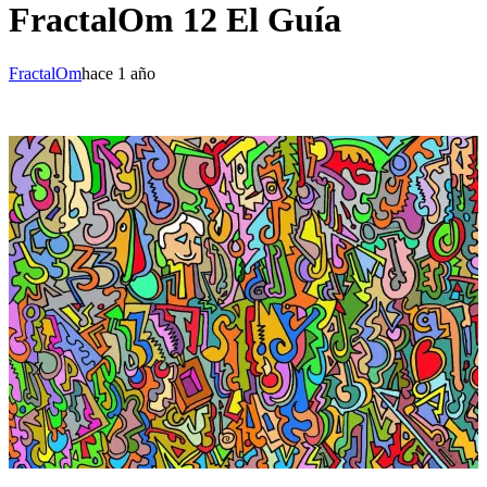
FractalOm 12 El Guía
FractalOm
hace 1 año