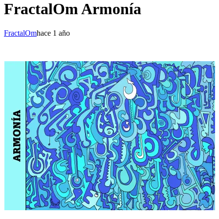
FractalOm Armonía
FractalOm
hace 1 año