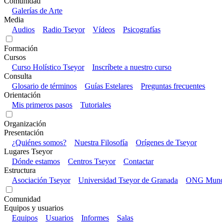
Comunidad
Galerías de Arte
Media
Audios
Radio Tseyor
Vídeos
Psicografías
Formación
Cursos
Curso Holístico Tseyor
Inscríbete a nuestro curso
Consulta
Glosario de términos
Guías Estelares
Preguntas frecuentes
Orientación
Mis primeros pasos
Tutoriales
Organización
Presentación
¿Quiénes somos?
Nuestra Filosofía
Orígenes de Tseyor
Lugares Tseyor
Dónde estamos
Centros Tseyor
Contactar
Estructura
Asociación Tseyor
Universidad Tseyor de Granada
ONG Mundo
Comunidad
Equipos y usuarios
Equipos
Usuarios
Informes
Salas