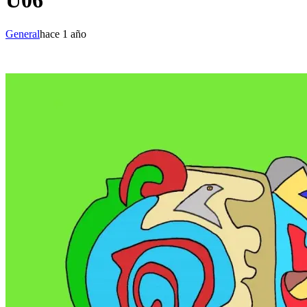
U06
General
hace 1 año