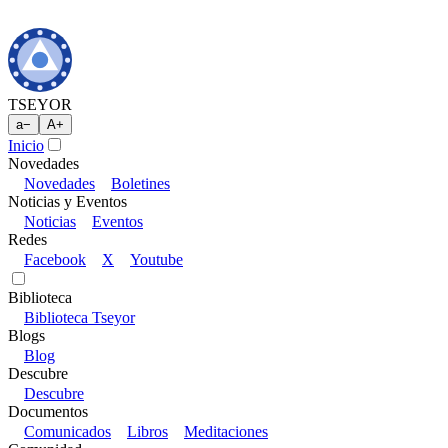
TSEYOR
a
−
A
+
Inicio
Novedades
Novedades
Boletines
Noticias y Eventos
Noticias
Eventos
Redes
Facebook
X
Youtube
Biblioteca
Biblioteca Tseyor
Blogs
Blog
Descubre
Descubre
Documentos
Comunicados
Libros
Meditaciones