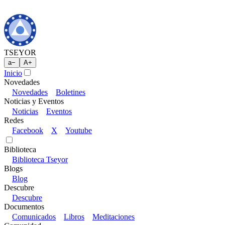
TSEYOR
a
−
A
+
Inicio
Novedades
Novedades
Boletines
Noticias y Eventos
Noticias
Eventos
Redes
Facebook
X
Youtube
Biblioteca
Biblioteca Tseyor
Blogs
Blog
Descubre
Descubre
Documentos
Comunicados
Libros
Meditaciones