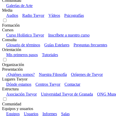
Comunidad
Galerías de Arte
Media
Audios
Radio Tseyor
Vídeos
Psicografías
Formación
Cursos
Curso Holístico Tseyor
Inscríbete a nuestro curso
Consulta
Glosario de términos
Guías Estelares
Preguntas frecuentes
Orientación
Mis primeros pasos
Tutoriales
Organización
Presentación
¿Quiénes somos?
Nuestra Filosofía
Orígenes de Tseyor
Lugares Tseyor
Dónde estamos
Centros Tseyor
Contactar
Estructura
Asociación Tseyor
Universidad Tseyor de Granada
ONG Mundo
Comunidad
Equipos y usuarios
Equipos
Usuarios
Informes
Salas