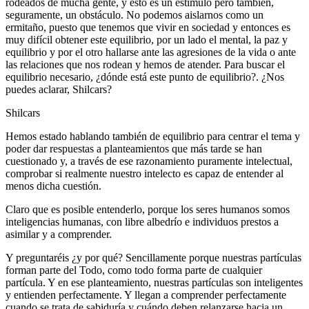
rodeados de mucha gente, y esto es un estímulo pero también,
seguramente, un obstáculo. No podemos aislarnos como un
ermitaño, puesto que tenemos que vivir en sociedad y entonces es
muy difícil obtener este equilibrio, por un lado el mental, la paz y
equilibrio y por el otro hallarse ante las agresiones de la vida o ante
las relaciones que nos rodean y hemos de atender. Para buscar el
equilibrio necesario, ¿dónde está este punto de equilibrio?. ¿Nos
puedes aclarar, Shilcars?
Shilcars
Hemos estado hablando también de equilibrio para centrar el tema y
poder dar respuestas a planteamientos que más tarde se han
cuestionado y, a través de ese razonamiento puramente intelectual,
comprobar si realmente nuestro intelecto es capaz de entender al
menos dicha cuestión.
Claro que es posible entenderlo, porque los seres humanos somos
inteligencias humanas, con libre albedrío e individuos prestos a
asimilar y a comprender.
Y preguntaréis ¿y por qué? Sencillamente porque nuestras partículas
forman parte del Todo, como todo forma parte de cualquier
partícula. Y en ese planteamiento, nuestras partículas son inteligentes
y entienden perfectamente. Y llegan a comprender perfectamente
cuando se trata de sabiduría y cuándo deben relanzarse hacia un