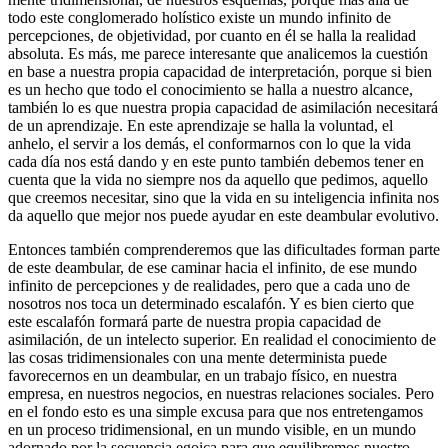
todo este conglomerado holístico existe un mundo infinito de
percepciones, de objetividad, por cuanto en él se halla la realidad
absoluta. Es más, me parece interesante que analicemos la cuestión
en base a nuestra propia capacidad de interpretación, porque si bien
es un hecho que todo el conocimiento se halla a nuestro alcance,
también lo es que nuestra propia capacidad de asimilación necesitará
de un aprendizaje. En este aprendizaje se halla la voluntad, el
anhelo, el servir a los demás, el conformarnos con lo que la vida
cada día nos está dando y en este punto también debemos tener en
cuenta que la vida no siempre nos da aquello que pedimos, aquello
que creemos necesitar, sino que la vida en su inteligencia infinita nos
da aquello que mejor nos puede ayudar en este deambular evolutivo.
Entonces también comprenderemos que las dificultades forman parte
de este deambular, de ese caminar hacia el infinito, de ese mundo
infinito de percepciones y de realidades, pero que a cada uno de
nosotros nos toca un determinado escalafón. Y es bien cierto que
este escalafón formará parte de nuestra propia capacidad de
asimilación, de un intelecto superior. En realidad el conocimiento de
las cosas tridimensionales con una mente determinista puede
favorecernos en un deambular, en un trabajo físico, en nuestra
empresa, en nuestros negocios, en nuestras relaciones sociales. Pero
en el fondo esto es una simple excusa para que nos entretengamos
en un proceso tridimensional, en un mundo visible, en un mundo
adornado por la secuencia egoica para que equilibremos nuestro