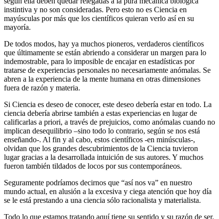
según ella deben quedar relegadas a la pura mecánica biológica
instintiva y no son consideradas. Pero esto no es Ciencia en
mayúsculas por más que los científicos quieran verlo así en su
mayoría.
De todos modos, hay ya muchos pioneros, verdaderos científicos
que últimamente se están abriendo a considerar un margen para lo
indemostrable, para lo imposible de encajar en estadísticas por
tratarse de experiencias personales no necesariamente anómalas. Se
abren a la experiencia de la mente humana en otras dimensiones
fuera de razón y materia.
Si Ciencia es deseo de conocer, este deseo debería estar en todo. La
ciencia debería abrirse también a estas experiencias en lugar de
calificarlas a priori, a través de prejuicios, como anómalas cuando no
implican desequilibrio –sino todo lo contrario, según se nos está
enseñando-. Al fin y al cabo, estos científicos -en minúsculas-,
olvidan que los grandes descubrimientos de la Ciencia tuvieron
lugar gracias a la desarrollada intuición de sus autores. Y muchos
fueron también tildados de locos por sus contemporáneos.
Seguramente podríamos decirnos que “así nos va” en nuestro
mundo actual, en alusión a la excesiva y ciega atención que hoy día
se le está prestando a una ciencia sólo racionalista y materialista.
Todo lo que estamos tratando aquí tiene su sentido y su razón de ser.