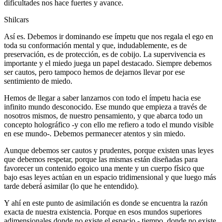
dificultades nos hace fuertes y avance.
Shilcars
Así es. Debemos ir dominando ese ímpetu que nos regala el ego en
toda su conformación mental y que, indudablemente, es de
preservación, es de protección, es de cobijo. La supervivencia es
importante y el miedo juega un papel destacado. Siempre debemos
ser cautos, pero tampoco hemos de dejarnos llevar por ese
sentimiento de miedo.
Hemos de llegar a saber lanzarnos con todo el ímpetu hacia ese
infinito mundo desconocido. Ese mundo que empieza a través de
nosotros mismos, de nuestro pensamiento, y que abarca todo un
concepto holográfico -y con ello me refiero a todo el mundo visible
en ese mundo-. Debemos permanecer atentos y sin miedo.
Aunque debemos ser cautos y prudentes, porque existen unas leyes
que debemos respetar, porque las mismas están diseñadas para
favorecer un contenido egoico una mente y un cuerpo físico que
bajo esas leyes actúan en un espacio tridimensional y que luego más
tarde deberá asimilar (lo que he entendido).
Y ahí en este punto de asimilación es donde se encuentra la razón
exacta de nuestra existencia. Porque en esos mundos superiores
adimensionales donde no existe el espacio - tiempo, donde no existe