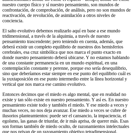
nuestro cuerpo físico y sí nuestro pensamiento, son mundos de
confrontación, de comprobación, de análisis, pero no son mundos de
reactivación, de revolución, de asimilación a otros niveles de
conciencia.
El salto evolutivo debemos realizarlo aquí en base a ese mundo
tridimensional, a través de la alquimia, a través de nuestro
pensamiento trascendente; pero teniendo en cuenta, además, que
deberá existir un completo equilibrio de nuestros dos hemisferios
cerebrales, esa cruz simbólica que nos marca el punto exacto en
donde nuestro pensamiento deberá ubicarse. Y no estamos hablando
de una constante permanencia en un mundo espiritual, en una
contemplación constante y perenne, porque eso sería desequilibrio,
sino que deberíamos estar siempre en ese punto del equilibrio cuál es
la yuxtaposición en ese punto intermedio entre la línea horizontal y
vertical que nos marca ese camino evolutivo.
Entonces decimos que el miedo es algo mental, que en realidad no
existe y tan sólo existe en nuestro pensamiento. Y así es. En nuestro
pensamiento existe todo y también el miedo. Y ese miedo a veces y
muchas veces, no nos deja avanzar. Ese miedo a veces se cubre de
ilusorios planteamientos: puede ser el cansancio, la impaciencia, el
egoísmo, las ganas de triunfar, de ir más aprisa, de querer más. Esas
son formas también de miedo oculto, de razonamientos intelectuales
que nos privan de un razonamiento objetivo tetradimensional.