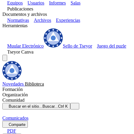
Equipos
Usuarios
Informes
Salas
Publicaciones
Documentos y archivos
Normativas
Archivos
Experiencias
Herramientas
Muular Electrónico
Sello de Tseyor
Juego del puzle
Tseyor Canva
Novedades
Biblioteca
Formación
Organización
Comunidad
Buscar en el sitio...
Buscar...
Ctrl K
Comunicados
Comparte
PDF