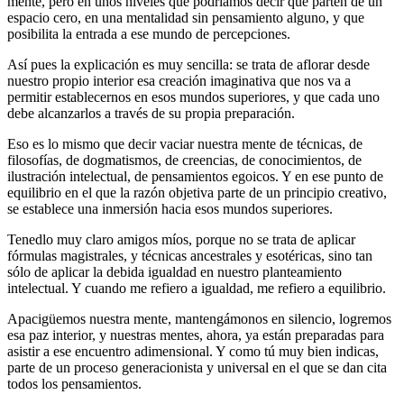
mente, pero en unos niveles que podríamos decir que parten de un
espacio cero, en una mentalidad sin pensamiento alguno, y que
posibilita la entrada a ese mundo de percepciones.
Así pues la explicación es muy sencilla: se trata de aflorar desde
nuestro propio interior esa creación imaginativa que nos va a
permitir establecernos en esos mundos superiores, y que cada uno
debe alcanzarlos a través de su propia preparación.
Eso es lo mismo que decir vaciar nuestra mente de técnicas, de
filosofías, de dogmatismos, de creencias, de conocimientos, de
ilustración intelectual, de pensamientos egoicos. Y en ese punto de
equilibrio en el que la razón objetiva parte de un principio creativo,
se establece una inmersión hacia esos mundos superiores.
Tenedlo muy claro amigos míos, porque no se trata de aplicar
fórmulas magistrales, y técnicas ancestrales y esotéricas, sino tan
sólo de aplicar la debida igualdad en nuestro planteamiento
intelectual. Y cuando me refiero a igualdad, me refiero a equilibrio.
Apacigüemos nuestra mente, mantengámonos en silencio, logremos
esa paz interior, y nuestras mentes, ahora, ya están preparadas para
asistir a ese encuentro adimensional. Y como tú muy bien indicas,
parte de un proceso generacionista y universal en el que se dan cita
todos los pensamientos.