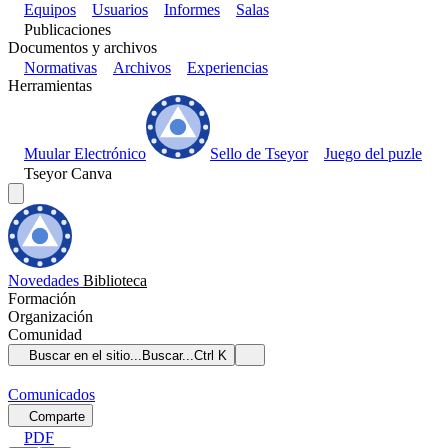
Equipos
Usuarios
Informes
Salas
Publicaciones
Documentos y archivos
Normativas
Archivos
Experiencias
Herramientas
Muular Electrónico
Sello de Tseyor
Juego del puzle
Tseyor Canva
Novedades
Biblioteca
Formación
Organización
Comunidad
Buscar en el sitio...
Buscar...
Ctrl K
Comunicados
Comparte
PDF