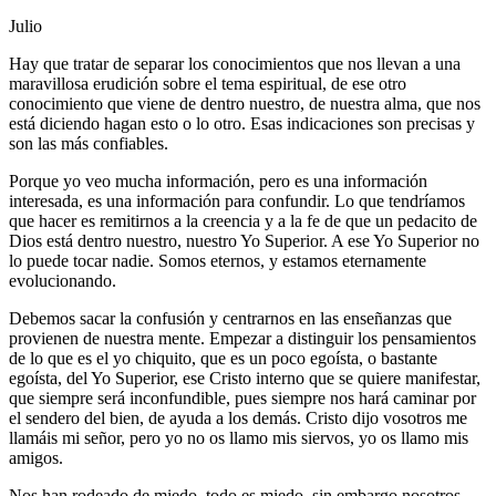
Julio
Hay que tratar de separar los conocimientos que nos llevan a una
maravillosa erudición sobre el tema espiritual, de ese otro
conocimiento que viene de dentro nuestro, de nuestra alma, que nos
está diciendo hagan esto o lo otro. Esas indicaciones son precisas y
son las más confiables.
Porque yo veo mucha información, pero es una información
interesada, es una información para confundir. Lo que tendríamos
que hacer es remitirnos a la creencia y a la fe de que un pedacito de
Dios está dentro nuestro, nuestro Yo Superior. A ese Yo Superior no
lo puede tocar nadie. Somos eternos, y estamos eternamente
evolucionando.
Debemos sacar la confusión y centrarnos en las enseñanzas que
provienen de nuestra mente. Empezar a distinguir los pensamientos
de lo que es el yo chiquito, que es un poco egoísta, o bastante
egoísta, del Yo Superior, ese Cristo interno que se quiere manifestar,
que siempre será inconfundible, pues siempre nos hará caminar por
el sendero del bien, de ayuda a los demás. Cristo dijo vosotros me
llamáis mi señor, pero yo no os llamo mis siervos, yo os llamo mis
amigos.
Nos han rodeado de miedo, todo es miedo, sin embargo nosotros