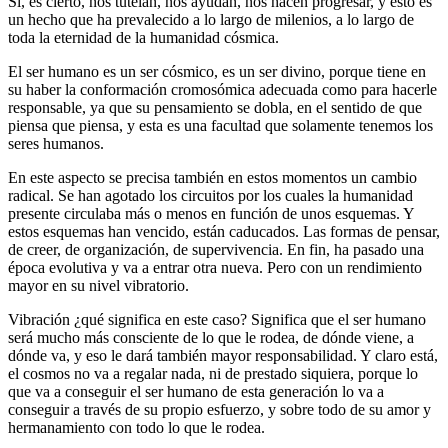
Sí, es cierto, nos tutelan, nos ayudan, nos hacen progresar, y esto es
un hecho que ha prevalecido a lo largo de milenios, a lo largo de
toda la eternidad de la humanidad cósmica.
El ser humano es un ser cósmico, es un ser divino, porque tiene en
su haber la conformación cromosómica adecuada como para hacerle
responsable, ya que su pensamiento se dobla, en el sentido de que
piensa que piensa, y esta es una facultad que solamente tenemos los
seres humanos.
En este aspecto se precisa también en estos momentos un cambio
radical. Se han agotado los circuitos por los cuales la humanidad
presente circulaba más o menos en función de unos esquemas. Y
estos esquemas han vencido, están caducados. Las formas de pensar,
de creer, de organización, de supervivencia. En fin, ha pasado una
época evolutiva y va a entrar otra nueva. Pero con un rendimiento
mayor en su nivel vibratorio.
Vibración ¿qué significa en este caso? Significa que el ser humano
será mucho más consciente de lo que le rodea, de dónde viene, a
dónde va, y eso le dará también mayor responsabilidad. Y claro está,
el cosmos no va a regalar nada, ni de prestado siquiera, porque lo
que va a conseguir el ser humano de esta generación lo va a
conseguir a través de su propio esfuerzo, y sobre todo de su amor y
hermanamiento con todo lo que le rodea.