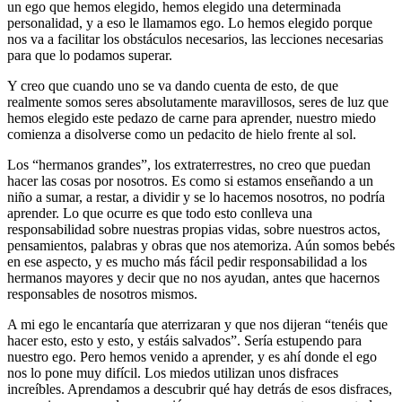
un ego que hemos elegido, hemos elegido una determinada
personalidad, y a eso le llamamos ego. Lo hemos elegido porque
nos va a facilitar los obstáculos necesarios, las lecciones necesarias
para que lo podamos superar.
Y creo que cuando uno se va dando cuenta de esto, de que
realmente somos seres absolutamente maravillosos, seres de luz que
hemos elegido este pedazo de carne para aprender, nuestro miedo
comienza a disolverse como un pedacito de hielo frente al sol.
Los “hermanos grandes”, los extraterrestres, no creo que puedan
hacer las cosas por nosotros. Es como si estamos enseñando a un
niño a sumar, a restar, a dividir y se lo hacemos nosotros, no podría
aprender. Lo que ocurre es que todo esto conlleva una
responsabilidad sobre nuestras propias vidas, sobre nuestros actos,
pensamientos, palabras y obras que nos atemoriza. Aún somos bebés
en ese aspecto, y es mucho más fácil pedir responsabilidad a los
hermanos mayores y decir que no nos ayudan, antes que hacernos
responsables de nosotros mismos.
A mi ego le encantaría que aterrizaran y que nos dijeran “tenéis que
hacer esto, esto y esto, y estáis salvados”. Sería estupendo para
nuestro ego. Pero hemos venido a aprender, y es ahí donde el ego
nos lo pone muy difícil. Los miedos utilizan unos disfraces
increíbles. Aprendamos a descubrir qué hay detrás de esos disfraces,