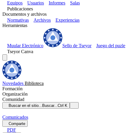
Equipos
Usuarios
Informes
Salas
Publicaciones
Documentos y archivos
Normativas
Archivos
Experiencias
Herramientas
Muular Electrónico
Sello de Tseyor
Juego del puzle
Tseyor Canva
Novedades
Biblioteca
Formación
Organización
Comunidad
Buscar en el sitio...
Buscar...
Ctrl K
Comunicados
Comparte
PDF