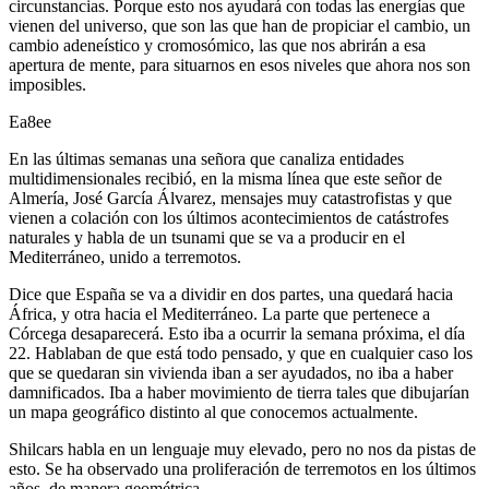
circunstancias. Porque esto nos ayudará con todas las energías que
vienen del universo, que son las que han de propiciar el cambio, un
cambio adeneístico y cromosómico, las que nos abrirán a esa
apertura de mente, para situarnos en esos niveles que ahora nos son
imposibles.
Ea8ee
En las últimas semanas una señora que canaliza entidades
multidimensionales recibió, en la misma línea que este señor de
Almería, José García Álvarez, mensajes muy catastrofistas y que
vienen a colación con los últimos acontecimientos de catástrofes
naturales y habla de un tsunami que se va a producir en el
Mediterráneo, unido a terremotos.
Dice que España se va a dividir en dos partes, una quedará hacia
África, y otra hacia el Mediterráneo. La parte que pertenece a
Córcega desaparecerá. Esto iba a ocurrir la semana próxima, el día
22. Hablaban de que está todo pensado, y que en cualquier caso los
que se quedaran sin vivienda iban a ser ayudados, no iba a haber
damnificados. Iba a haber movimiento de tierra tales que dibujarían
un mapa geográfico distinto al que conocemos actualmente.
Shilcars habla en un lenguaje muy elevado, pero no nos da pistas de
esto. Se ha observado una proliferación de terremotos en los últimos
años, de manera geométrica.