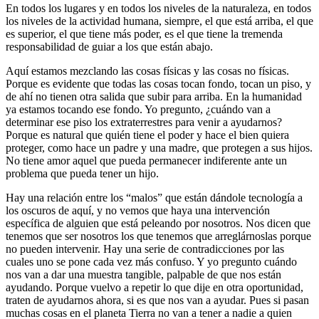
En todos los lugares y en todos los niveles de la naturaleza, en todos
los niveles de la actividad humana, siempre, el que está arriba, el que
es superior, el que tiene más poder, es el que tiene la tremenda
responsabilidad de guiar a los que están abajo.
Aquí estamos mezclando las cosas físicas y las cosas no físicas.
Porque es evidente que todas las cosas tocan fondo, tocan un piso, y
de ahí no tienen otra salida que subir para arriba. En la humanidad
ya estamos tocando ese fondo. Yo pregunto, ¿cuándo van a
determinar ese piso los extraterrestres para venir a ayudarnos?
Porque es natural que quién tiene el poder y hace el bien quiera
proteger, como hace un padre y una madre, que protegen a sus hijos.
No tiene amor aquel que pueda permanecer indiferente ante un
problema que pueda tener un hijo.
Hay una relación entre los “malos” que están dándole tecnología a
los oscuros de aquí, y no vemos que haya una intervención
específica de alguien que está peleando por nosotros. Nos dicen que
tenemos que ser nosotros los que tenemos que arreglárnoslas porque
no pueden intervenir. Hay una serie de contradicciones por las
cuales uno se pone cada vez más confuso. Y yo pregunto cuándo
nos van a dar una muestra tangible, palpable de que nos están
ayudando. Porque vuelvo a repetir lo que dije en otra oportunidad,
traten de ayudarnos ahora, si es que nos van a ayudar. Pues si pasan
muchas cosas en el planeta Tierra no van a tener a nadie a quien