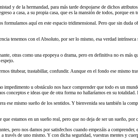
 amistad y de la hermandad, para más tarde despojarse de dichos atribu
greso a casa, a su propia casa, que es la mansión de todos, porque en t
os formulamos aquí en este espacio tridimensional. Pero que sin duda 
ncia tenemos con el Absoluto, por ser lo mismo, esa verdad intrínseca s
znante, otras como una epopeya o drama, pero en definitiva no es más qu
 espejo.
rnos titubear, trastabillar, confundir. Aunque en el fondo ese mismo t
smo impedimento u obstáculo nos hace comprender que todo es un mundo d
mos conceptos e ideas que de otra forma no hallaríamos en su totalidad
nera ese mismo sueño de los sentidos. Y bienvenida sea también la compr
nte que estamos en un sueño real, pero que no deja de ser un sueño, por
iantes, pero nos damos por satisfechos cuando empezáis a comprender, e
 a través de uno mismo. Y con dicha seguridad, vuestras mentes y cuerp