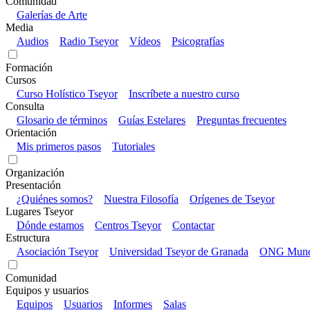
Comunidad
Galerías de Arte
Media
Audios
Radio Tseyor
Vídeos
Psicografías
Formación
Cursos
Curso Holístico Tseyor
Inscríbete a nuestro curso
Consulta
Glosario de términos
Guías Estelares
Preguntas frecuentes
Orientación
Mis primeros pasos
Tutoriales
Organización
Presentación
¿Quiénes somos?
Nuestra Filosofía
Orígenes de Tseyor
Lugares Tseyor
Dónde estamos
Centros Tseyor
Contactar
Estructura
Asociación Tseyor
Universidad Tseyor de Granada
ONG Mundo
Comunidad
Equipos y usuarios
Equipos
Usuarios
Informes
Salas