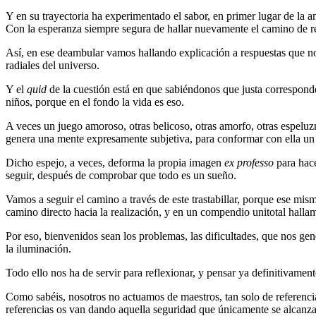
Y en su trayectoria ha experimentado el sabor, en primer lugar de la
Con la esperanza siempre segura de hallar nuevamente el camino de re
Así, en ese deambular vamos hallando explicación a respuestas que n
radiales del universo.
Y el
quid
de la cuestión está en que sabiéndonos que justa corresponde
niños, porque en el fondo la vida es eso.
A veces un juego amoroso, otras belicoso, otras amorfo, otras espelu
genera una mente expresamente subjetiva, para conformar con ella un
Dicho espejo, a veces, deforma la propia imagen
ex professo
para hace
seguir, después de comprobar que todo es un sueño.
Vamos a seguir el camino a través de este trastabillar, porque ese mi
camino directo hacia la realización, y en un compendio unitotal halla
Por eso, bienvenidos sean los problemas, las dificultades, que nos ge
la iluminación.
Todo ello nos ha de servir para reflexionar, y pensar ya definitivame
Como sabéis, nosotros no actuamos de maestros, tan solo de referenc
referencias os van dando aquella seguridad que únicamente se alcanza