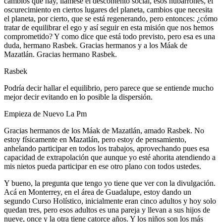
cambios que hay, llámese el descontento social, esos nubarrones, el
oscurecimiento en ciertos lugares del planeta, cambios que necesita
el planeta, por cierto, que se está regenerando, pero entonces: ¿cómo
tratar de equilibrar el ego y así seguir en esta misión que nos hemos
comprometido? Y como dice que está todo previsto, pero esa es una
duda, hermano Rasbek. Gracias hermanos y a los Máak de
Mazatlán. Gracias hermano Rasbek.
Rasbek
Podría decir hallar el equilibrio, pero parece que se entiende mucho
mejor decir evitando en lo posible la dispersión.
Empieza de Nuevo La Pm
Gracias hermanos de los Máak de Mazatlán, amado Rasbek. No
estoy físicamente en Mazatlán, pero estoy de pensamiento,
anhelando participar en todos los trabajos, aprovechando pues esa
capacidad de extrapolación que aunque yo esté ahorita atendiendo a
mis nietos pueda participar en ese otro plano con todos ustedes.
Y bueno, la pregunta que tengo yo tiene que ver con la divulgación.
Acá en Monterrey, en el área de Guadalupe, estoy dando un
segundo Curso Holístico, inicialmente eran cinco adultos y hoy solo
quedan tres, pero esos adultos es una pareja y llevan a sus hijos de
nueve, once y la otra tiene catorce años. Y los niños son los más