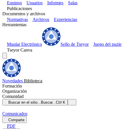
Equipos
Usuarios
Informes
Salas
Publicaciones
Documentos y archivos
Normativas
Archivos
Experiencias
Herramientas
Muular Electrónico
Sello de Tseyor
Juego del puzle
Tseyor Canva
Novedades
Biblioteca
Formación
Organización
Comunidad
Buscar en el sitio...
Buscar...
Ctrl K
Comunicados
Comparte
PDF