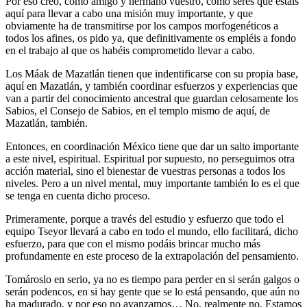
Por eso creo, como amigo y hermano vuestro, como seres que estáis
aquí para llevar a cabo una misión muy importante, y que
obviamente ha de transmitirse por los campos morfogenéticos a
todos los afines, os pido ya, que definitivamente os empléis a fondo
en el trabajo al que os habéis comprometido llevar a cabo.
Los Máak de Mazatlán tienen que indentificarse con su propia base,
aquí en Mazatlán, y también coordinar esfuerzos y experiencias que
van a partir del conocimiento ancestral que guardan celosamente los
Sabios, el Consejo de Sabios, en el templo mismo de aquí, de
Mazatlán, también.
Entonces, en coordinación México tiene que dar un salto importante
a este nivel, espiritual. Espiritual por supuesto, no perseguimos otra
acción material, sino el bienestar de vuestras personas a todos los
niveles. Pero a un nivel mental, muy importante también lo es el que
se tenga en cuenta dicho proceso.
Primeramente, porque a través del estudio y esfuerzo que todo el
equipo Tseyor llevará a cabo en todo el mundo, ello facilitará, dicho
esfuerzo, para que con el mismo podáis brincar mucho más
profundamente en este proceso de la extrapolación del pensamiento.
Tomároslo en serio, ya no es tiempo para perder en si serán galgos o
serán podencos, en si hay gente que se lo está pensando, que aún no
ha madurado, y por eso no avanzamos… No, realmente no. Estamos