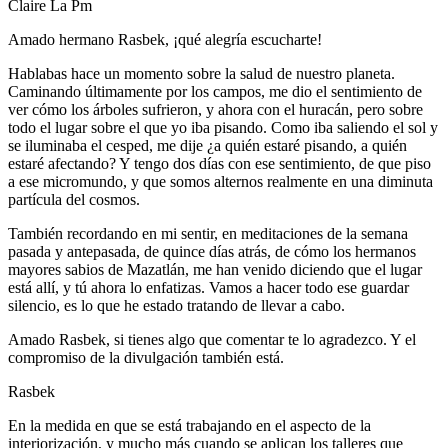
Claire La Pm
Amado hermano Rasbek, ¡qué alegría escucharte!
Hablabas hace un momento sobre la salud de nuestro planeta.
Caminando últimamente por los campos, me dio el sentimiento de
ver cómo los árboles sufrieron, y ahora con el huracán, pero sobre
todo el lugar sobre el que yo iba pisando. Como iba saliendo el sol y
se iluminaba el cesped, me dije ¿a quién estaré pisando, a quién
estaré afectando? Y tengo dos días con ese sentimiento, de que piso
a ese micromundo, y que somos alternos realmente en una diminuta
partícula del cosmos.
También recordando en mi sentir, en meditaciones de la semana
pasada y antepasada, de quince días atrás, de cómo los hermanos
mayores sabios de Mazatlán, me han venido diciendo que el lugar
está allí, y tú ahora lo enfatizas. Vamos a hacer todo ese guardar
silencio, es lo que he estado tratando de llevar a cabo.
Amado Rasbek, si tienes algo que comentar te lo agradezco. Y el
compromiso de la divulgación también está.
Rasbek
En la medida en que se está trabajando en el aspecto de la
interiorización, y mucho más cuando se aplican los talleres que