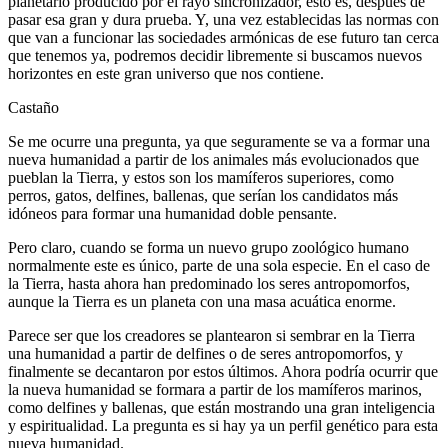
planetario producido por el rayo sincronizador, esto es, después de
pasar esa gran y dura prueba. Y, una vez establecidas las normas con
que van a funcionar las sociedades armónicas de ese futuro tan cerca
que tenemos ya, podremos decidir libremente si buscamos nuevos
horizontes en este gran universo que nos contiene.
Castaño
Se me ocurre una pregunta, ya que seguramente se va a formar una
nueva humanidad a partir de los animales más evolucionados que
pueblan la Tierra, y estos son los mamíferos superiores, como
perros, gatos, delfines, ballenas, que serían los candidatos más
idóneos para formar una humanidad doble pensante.
Pero claro, cuando se forma un nuevo grupo zoológico humano
normalmente este es único, parte de una sola especie. En el caso de
la Tierra, hasta ahora han predominado los seres antropomorfos,
aunque la Tierra es un planeta con una masa acuática enorme.
Parece ser que los creadores se plantearon si sembrar en la Tierra
una humanidad a partir de delfines o de seres antropomorfos, y
finalmente se decantaron por estos últimos. Ahora podría ocurrir que
la nueva humanidad se formara a partir de los mamíferos marinos,
como delfines y ballenas, que están mostrando una gran inteligencia
y espiritualidad. La pregunta es si hay ya un perfil genético para esta
nueva humanidad.