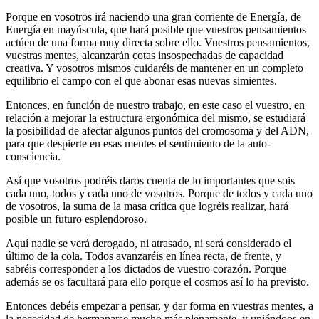
Porque en vosotros irá naciendo una gran corriente de Energía, de
Energía en mayúscula, que hará posible que vuestros pensamientos
actúen de una forma muy directa sobre ello. Vuestros pensamientos,
vuestras mentes, alcanzarán cotas insospechadas de capacidad
creativa. Y vosotros mismos cuidaréis de mantener en un completo
equilibrio el campo con el que abonar esas nuevas simientes.
Entonces, en función de nuestro trabajo, en este caso el vuestro, en
relación a mejorar la estructura ergonómica del mismo, se estudiará
la posibilidad de afectar algunos puntos del cromosoma y del ADN,
para que despierte en esas mentes el sentimiento de la auto-
consciencia.
Así que vosotros podréis daros cuenta de lo importantes que sois
cada uno, todos y cada uno de vosotros. Porque de todos y cada uno
de vosotros, la suma de la masa crítica que logréis realizar, hará
posible un futuro esplendoroso.
Aquí nadie se verá derogado, ni atrasado, ni será considerado el
último de la cola. Todos avanzaréis en línea recta, de frente, y
sabréis corresponder a los dictados de vuestro corazón. Porque
además se os facultará para ello porque el cosmos así lo ha previsto.
Entonces debéis empezar a pensar, y dar forma en vuestras mentes, a
la necesidad de hermanarse mucho más plenamente, y uniéndoos en