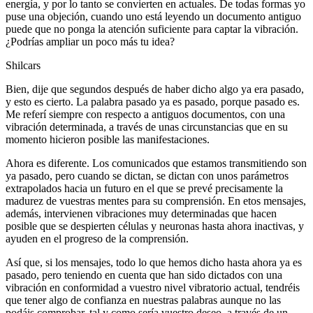
energía, y por lo tanto se convierten en actuales. De todas formas yo
puse una objeción, cuando uno está leyendo un documento antiguo
puede que no ponga la atención suficiente para captar la vibración.
¿Podrías ampliar un poco más tu idea?
Shilcars
Bien, dije que segundos después de haber dicho algo ya era pasado,
y esto es cierto. La palabra pasado ya es pasado, porque pasado es.
Me referí siempre con respecto a antiguos documentos, con una
vibración determinada, a través de unas circunstancias que en su
momento hicieron posible las manifestaciones.
Ahora es diferente. Los comunicados que estamos transmitiendo son
ya pasado, pero cuando se dictan, se dictan con unos parámetros
extrapolados hacia un futuro en el que se prevé precisamente la
madurez de vuestras mentes para su comprensión. En etos mensajes,
además, intervienen vibraciones muy determinadas que hacen
posible que se despierten células y neuronas hasta ahora inactivas, y
ayuden en el progreso de la comprensión.
Así que, si los mensajes, todo lo que hemos dicho hasta ahora ya es
pasado, pero teniendo en cuenta que han sido dictados con una
vibración en conformidad a vuestro nivel vibratorio actual, tendréis
que tener algo de confianza en nuestras palabras aunque no las
podáis comprobar, tal y como sería vuestro deseo, a través de un