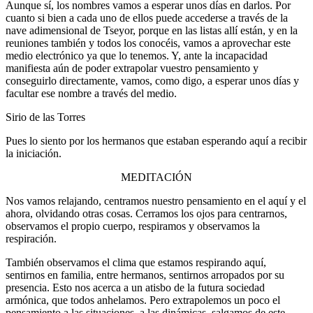
Aunque sí, los nombres vamos a esperar unos días en darlos. Por
cuanto si bien a cada uno de ellos puede accederse a través de la
nave adimensional de Tseyor, porque en las listas allí están, y en la
reuniones también y todos los conocéis, vamos a aprovechar este
medio electrónico ya que lo tenemos. Y, ante la incapacidad
manifiesta aún de poder extrapolar vuestro pensamiento y
conseguirlo directamente, vamos, como digo, a esperar unos días y
facultar ese nombre a través del medio.
Sirio de las Torres
Pues lo siento por los hermanos que estaban esperando aquí a recibir
la iniciación.
MEDITACIÓN
Nos vamos relajando, centramos nuestro pensamiento en el aquí y el
ahora, olvidando otras cosas. Cerramos los ojos para centrarnos,
observamos el propio cuerpo, respiramos y observamos la
respiración.
También observamos el clima que estamos respirando aquí,
sentirnos en familia, entre hermanos, sentirnos arropados por su
presencia. Esto nos acerca a un atisbo de la futura sociedad
armónica, que todos anhelamos. Pero extrapolemos un poco el
pensamiento a las situaciones, a las dinámicas, salgamos de este