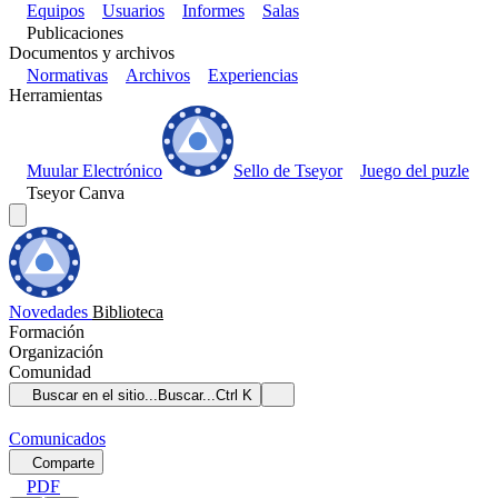
Equipos
Usuarios
Informes
Salas
Publicaciones
Documentos y archivos
Normativas
Archivos
Experiencias
Herramientas
Muular Electrónico
Sello de Tseyor
Juego del puzle
Tseyor Canva
Novedades
Biblioteca
Formación
Organización
Comunidad
Buscar en el sitio...
Buscar...
Ctrl K
Comunicados
Comparte
PDF