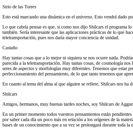
Sirio de las Torres
Esto está marcando una dinámica en el universo. Esto vendrá dado por e
Lo que cabría pensar es que, si como nos dijo Shilcars el programa l
también. Sería interesante que las aplicaciones prácticas de lo que hac
teletransportación, pues nos daría mayor conciencia de unidad.
Castaño
Hay tantas cosas que a lo mejor ni siquiera se nos ocurre nada. Podrí
parecida a la teletransportación. Hay tantas cosas, de cosmología no
seres de aspectos y morfologías muy diferentes. Tenemos que estar p
perfeccionamiento del pensamiento, de lo que tanto tenemos que apre
En cuanto al tema del alma al que alguien se refiere, Shilcars nos ha d
Shilcars
Amigos, hermanos, muy buenas tardes noches, soy Shilcars de Aggu
En un primer momento todos vuestros pensamientos están pendientes de v
por saber cada día un poco más en relación a los orígenes de la mater
bases de un conocimiento que a su vez se prolongará durante toda la e