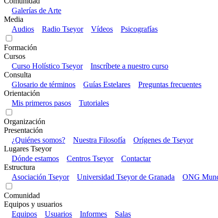
Comunidad
Galerías de Arte
Media
Audios
Radio Tseyor
Vídeos
Psicografías
Formación
Cursos
Curso Holístico Tseyor
Inscríbete a nuestro curso
Consulta
Glosario de términos
Guías Estelares
Preguntas frecuentes
Orientación
Mis primeros pasos
Tutoriales
Organización
Presentación
¿Quiénes somos?
Nuestra Filosofía
Orígenes de Tseyor
Lugares Tseyor
Dónde estamos
Centros Tseyor
Contactar
Estructura
Asociación Tseyor
Universidad Tseyor de Granada
ONG Mundo
Comunidad
Equipos y usuarios
Equipos
Usuarios
Informes
Salas