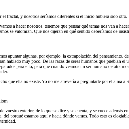
l fractal, y nosotros seríamos diferentes si el inicio hubiera sido otro
o vamos a hacer nosotros, tenemos que pensar qué temas nos van a hacer
emos se valoraran. Que nos dijeran en qué sentido deberíamos de insistir
amos apuntar algunas, por ejemplo, la extrapolación del pensamiento, de
s han hablado muy poco. De las razas de seres humanos que pueblan el un
reparados para ello, para que cuando veamos un ser humano de otra mo
nder.
icho que ella no existe. Yo no me atrevería a preguntarle por el alma a S
niom.
uestro exterior, de lo que se dice y se cuenta, y se cuece además en vue
ia, del porqué estamos aquí y hacia dónde vamos. Todo esto es elogiable
ternidad.