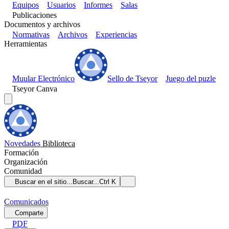
Equipos
Usuarios
Informes
Salas
Publicaciones
Documentos y archivos
Normativas
Archivos
Experiencias
Herramientas
Muular Electrónico
Sello de Tseyor
Juego del puzle
Tseyor Canva
Novedades
Biblioteca
Formación
Organización
Comunidad
Buscar en el sitio...
Buscar...
Ctrl K
Comunicados
Comparte
PDF