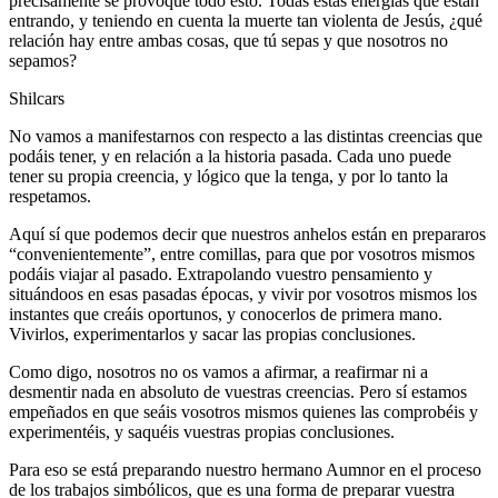
precisamente se provoque todo esto. Todas estas energías que están
entrando, y teniendo en cuenta la muerte tan violenta de Jesús, ¿qué
relación hay entre ambas cosas, que tú sepas y que nosotros no
sepamos?
Shilcars
No vamos a manifestarnos con respecto a las distintas creencias que
podáis tener, y en relación a la historia pasada. Cada uno puede
tener su propia creencia, y lógico que la tenga, y por lo tanto la
respetamos.
Aquí sí que podemos decir que nuestros anhelos están en prepararos
“convenientemente”, entre comillas, para que por vosotros mismos
podáis viajar al pasado. Extrapolando vuestro pensamiento y
situándoos en esas pasadas épocas, y vivir por vosotros mismos los
instantes que creáis oportunos, y conocerlos de primera mano.
Vivirlos, experimentarlos y sacar las propias conclusiones.
Como digo, nosotros no os vamos a afirmar, a reafirmar ni a
desmentir nada en absoluto de vuestras creencias. Pero sí estamos
empeñados en que seáis vosotros mismos quienes las comprobéis y
experimentéis, y saquéis vuestras propias conclusiones.
Para eso se está preparando nuestro hermano Aumnor en el proceso
de los trabajos simbólicos, que es una forma de preparar vuestra