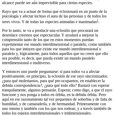
alcance puede ser aún imprevisible para ciertas especies.
Rayo que va a actuar de forma que eclosionará en un punto de la
psicología y afectar incluso el aura de las personas y de todos los
1
seres vivos. Y de todas las especies animadas e inanimadas
.
Por lo tanto, se va a producir una eclosión que procurará un
desenlace creemos que espectacular. Y ayudará a mejorar la
comprensión tanto de los que en estos momentos puedan
experimentar ese mundo interdimensional o paralelo, como también
para los que intuyen que existe ese mundo interdimensional o
paralelo y, lógicamente, para todos aquellos que no creen que ello
sea posible, es decir, que pueda existir un mundo paralelo
interdimensional o multiverso.
Y entonces uno puede preguntarse: si para todos va a afectar
positivamente, en principio, la eclosión de ese rayo sincronizador,
¿para qué molestarnos, para qué pre-ocuparnos, en establecer la
debida correspondencia?, ¿para qué todo ello? Bastará con esperar
tranquilamente, algunos pensarán. Esperar, como digo, a que el rayo
funcione y nos ponga a todos en órbita, en la debida órbita. Pero
aquí en ese razonamiento tal vez pequemos de soberbia y de falta de
humildad, y de camaradería, y de hermandad. Primeramente con
uno mismo y también con los que nos rodean, y a través también de
todos los espejos interdimensionales y tridimensionales.