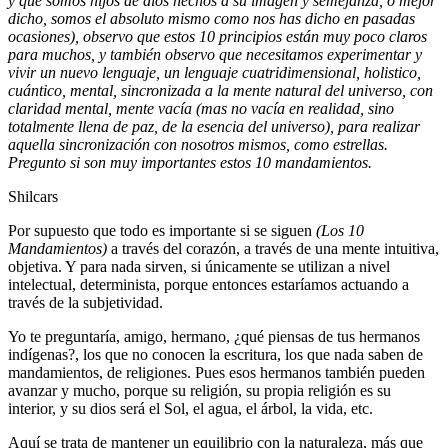
y que somos hijos de dios hechos a su imagen y semejanza, o mejor
dicho, somos el absoluto mismo como nos has dicho en pasadas
ocasiones), observo que estos 10 principios están muy poco claros
para muchos, y también observo que necesitamos experimentar y
vivir un nuevo lenguaje, un lenguaje cuatridimensional, holistico,
cuántico, mental, sincronizada a la mente natural del universo, con
claridad mental, mente vacía (mas no vacía en realidad, sino
totalmente llena de paz, de la esencia del universo), para realizar
aquella sincronización con nosotros mismos, como estrellas.
Pregunto si son muy importantes estos 10 mandamientos.
Shilcars
Por supuesto que todo es importante si se siguen
(Los 10
Mandamientos)
a través del corazón, a través de una mente intuitiva,
objetiva. Y para nada sirven, si únicamente se utilizan a nivel
intelectual, determinista, porque entonces estaríamos actuando a
través de la subjetividad.
Yo te preguntaría, amigo, hermano, ¿qué piensas de tus hermanos
indígenas?, los que no conocen la escritura, los que nada saben de
mandamientos, de religiones. Pues esos hermanos también pueden
avanzar y mucho, porque su religión, su propia religión es su
interior, y su dios será el Sol, el agua, el árbol, la vida, etc.
Aquí se trata de mantener un equilibrio con la naturaleza, más que