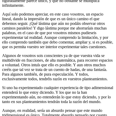
figuradamente parece único, y que no obstante se multiplica
infinitamente.
Aquí solo podemos apreciar, en este caso vosotros, un espacio
lineal, dando la impresión de que es un único camino el que
debemos seguir. ¡Qué lástima que aún no podáis observar otros
caminos paralelos! Y digo lástima porque me ahorraríais muchas
palabras, en el caso de que por vosotros mismos pudieseis
experimentar tal realidad. Aunque comprendo la limitación, y por
ello comprendo también que debo comentar, ampliar y, si es posible,
que os permita vuestro ser interior experimentar tales cuestiones.
Algunos de vosotros sois conscientes ya de que vuestra vida se
multidivide en fracciones, de alta matemática, para recorrer espacios
a voluntad. Otros intuís que ello es posible. Y aun otros muchos
creéis que tal vez se trata de un cuento de hadas, de una fantasía.
Para algunos también, de pura especulación. Y todos,
exclusivamente todos, tendréis razón en vuestros planteamientos.
Si uno ha experimentado cualquier experiencia de tipo adimensional
entenderá lo que estoy diciendo. Y los que no la han
experimentando aún, no entenderán lo que estoy diciendo, y por lo
tanto en sus planteamientos tendrán toda la razón del mundo.
Aunque, en realidad, sería un absurdo pensar que este mundo
tridimensional es único. Totalmente absurdo pensarlo por cuanto