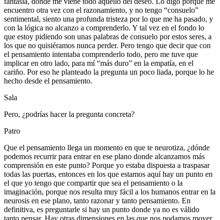
fantasía, donde me viene todo aquello del deseo. Lo digo porque me
encuentro otra vez con el razonamiento, y no tengo “consuelo”
sentimental, siento una profunda tristeza por lo que me ha pasado, y
con la lógica no alcanzo a comprenderlo. Y tal vez en el fondo lo
que estoy pidiendo son unas palabras de consuelo por estos seres, a
los que no quisiéramos nunca perder. Pero tengo que decir que con
el pensamiento intentaba comprenderlo todo, pero me tuve que
implicar en otro lado, para mí “más duro” en la empatía, en el
cariño. Por eso he planteado la pregunta un poco liada, porque lo he
hecho desde el pensamiento.
Sala
Pero, ¿podrías hacer la pregunta concreta?
Patro
Que el pensamiento llega un momento en que te neurotiza, ¿dónde
podemos recurrir para entrar en ese plano donde alcanzamos más
comprensión en este punto? Porque yo estaba dispuesta a traspasar
todas las puertas, entonces en los que estamos aquí hay un punto en
el que yo tengo que compartir que sea el pensamiento o la
imaginación, porque nos resulta muy fácil a los humanos entrar en la
neurosis en ese plano, tanto razonar y tanto pensamiento. En
definitiva, es preguntarle si hay un punto donde ya no es válido
tanto pensar. Hay otras dimensiones en las que nos podamos mover