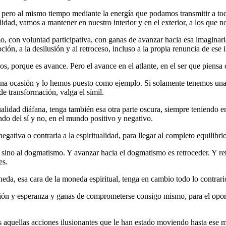
 pero al mismo tiempo mediante la energía que podamos transmitir a tod
alidad, vamos a mantener en nuestro interior y en el exterior, a los que 
, con voluntad participativa, con ganas de avanzar hacia esa imaginar
ión, a la desilusión y al retroceso, incluso a la propia renuncia de ese
 porque es avance. Pero el avance en el atlante, en el ser que piensa 
na ocasión y lo hemos puesto como ejemplo. Si solamente tenemos una c
 transformación, valga el símil.
ualidad diáfana, tenga también esa otra parte oscura, siempre teniendo 
ndo del sí y no, en el mundo positivo y negativo.
egativa o contraria a la espiritualidad, para llegar al completo equilibrio
d, sino al dogmatismo. Y avanzar hacia el dogmatismo es retroceder. Y 
es.
a, esa cara de la moneda espiritual, tenga en cambio todo lo contrario 
sión y esperanza y ganas de comprometerse consigo mismo, para el opor
 aquellas acciones ilusionantes que le han estado moviendo hasta ese 