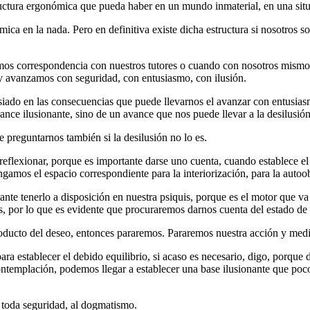
uctura ergonómica que pueda haber en un mundo inmaterial, en una situ
ica en la nada. Pero en definitiva existe dicha estructura si nosotros
emos correspondencia con nuestros tutores o cuando con nosotros mismo
e y avanzamos con seguridad, con entusiasmo, con ilusión.
ado en las consecuencias que puede llevarnos el avanzar con entusiasm
ance ilusionante, sino de un avance que nos puede llevar a la desilusión
preguntarnos también si la desilusión no lo es.
reflexionar, porque es importante darse uno cuenta, cuando establece el a
amos el espacio correspondiente para la interiorización, para la autoo
nte tenerlo a disposición en nuestra psiquis, porque es el motor que va
 por lo que es evidente que procuraremos darnos cuenta del estado de i
oducto del deseo, entonces pararemos. Pararemos nuestra acción y med
para establecer el debido equilibrio, si acaso es necesario, digo, porque 
ontemplación, podemos llegar a establecer una base ilusionante que poc
 toda seguridad, al dogmatismo.