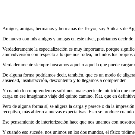
Amigos, amigas, hermanos y hermanas de Tseyor, soy Shilcars de A
De nuevo con mis amigos y amigas en este nivel, podríamos decir de i
Verdaderamente la especialización es muy importante, porque signific
animadversión con respecto a lo que nos rodea, incluidos los propi
Verdaderamente siempre buscamos aquel o aquella que puede cargar con
De alguna forma podríamos decir, también, que es un modo de aligerar 
ansiedad, insatisfacción, descontento y lo llegamos a comprender.
Y cuando lo comprendemos sufrimos una especie de intuición que nos ha
carga en ese imaginario viaje del quinto camino, Kat, que en defini
Pero de alguna forma sí, se aligera la carga y parece o da la impresi
receptivo, más abierto a nuevas expectativas. Esto se produce cuando 
Ese pensamiento de interiorización hace que nos unamos con nosotros m
Y cuando eso sucede, nos unimos en los dos mundos, el físico tridimen