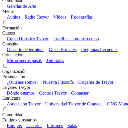
Comunidad
Galerías de Arte
Media
Audios
Radio Tseyor
Vídeos
Psicografías
Formación
Cursos
Curso Holístico Tseyor
Inscríbete a nuestro curso
Consulta
Glosario de términos
Guías Estelares
Preguntas frecuentes
Orientación
Mis primeros pasos
Tutoriales
Organización
Presentación
¿Quiénes somos?
Nuestra Filosofía
Orígenes de Tseyor
Lugares Tseyor
Dónde estamos
Centros Tseyor
Contactar
Estructura
Asociación Tseyor
Universidad Tseyor de Granada
ONG Mundo
Comunidad
Equipos y usuarios
Equipos
Usuarios
Informes
Salas