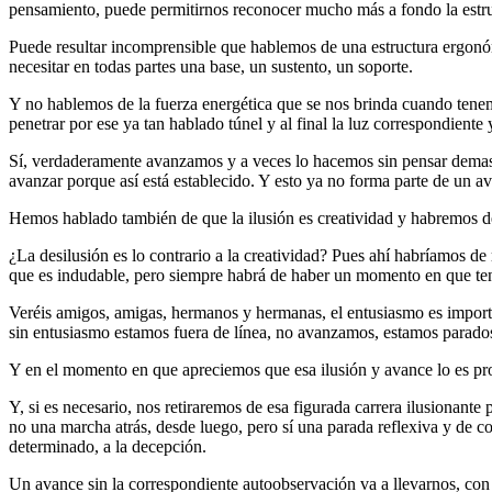
pensamiento, puede permitirnos reconocer mucho más a fondo la estr
Puede resultar incomprensible que hablemos de una estructura ergonóm
necesitar en todas partes una base, un sustento, un soporte.
Y no hablemos de la fuerza energética que se nos brinda cuando ten
penetrar por ese ya tan hablado túnel y al final la luz correspondient
Sí, verdaderamente avanzamos y a veces lo hacemos sin pensar demasi
avanzar porque así está establecido. Y esto ya no forma parte de un av
Hemos hablado también de que la ilusión es creatividad y habremos de 
¿La desilusión es lo contrario a la creatividad? Pues ahí habríamos de 
que es indudable, pero siempre habrá de haber un momento en que teng
Veréis amigos, amigas, hermanos y hermanas, el entusiasmo es importa
sin entusiasmo estamos fuera de línea, no avanzamos, estamos parados,
Y en el momento en que apreciemos que esa ilusión y avance lo es pr
Y, si es necesario, nos retiraremos de esa figurada carrera ilusionante 
no una marcha atrás, desde luego, pero sí una parada reflexiva y de c
determinado, a la decepción.
Un avance sin la correspondiente autoobservación va a llevarnos, con