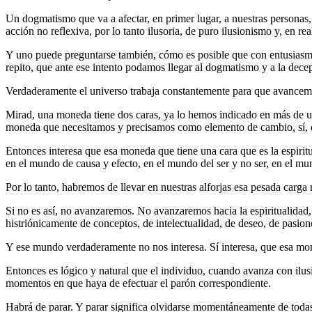
Un dogmatismo que va a afectar, en primer lugar, a nuestras personas,
acción no reflexiva, por lo tanto ilusoria, de puro ilusionismo y, en re
Y uno puede preguntarse también, cómo es posible que con entusiasmo
repito, que ante ese intento podamos llegar al dogmatismo y a la decepc
Verdaderamente el universo trabaja constantemente para que avancemos,
Mirad, una moneda tiene dos caras, ya lo hemos indicado en más de u
moneda que necesitamos y precisamos como elemento de cambio, sí, de
Entonces interesa que esa moneda que tiene una cara que es la espirit
en el mundo de causa y efecto, en el mundo del ser y no ser, en el mu
Por lo tanto, habremos de llevar en nuestras alforjas esa pesada carga n
Si no es así, no avanzaremos. No avanzaremos hacia la espiritualida
histriónicamente de conceptos, de intelectualidad, de deseo, de pasion
Y ese mundo verdaderamente no nos interesa. Sí interesa, que esa moned
Entonces es lógico y natural que el individuo, cuando avanza con ilu
momentos en que haya de efectuar el parón correspondiente.
Habrá de parar. Y parar significa olvidarse momentáneamente de todas