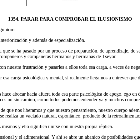
1354. PARAR PARA COMPROBAR EL ILUSIONISMO
gguniom.
nteriorización y además de especialización.
a que se ha pasado por un proceso de preparación, de aprendizaje, de s
os compañeros y compañeras hermanos y hermanas de Tseyor.
 nuestra frustración y pasarles a ellos toda esa carga, a veces de nega
esa carga psicológica y mental, si realmente llegamos a entrever que d
ce abocar hacia afuera toda esa parte psicológica de apego, ego en defi
tiva es un sin camino, como todos podemos entender ya y muchos compre
ón de que nos liberamos y que nuestro pensamiento, nuestro cuerpo ademá
se realiza un vaciado natural, espontáneo, producto de la retroalimentac
ismos y ello significa unirse con nuestra propia réplica.
sional y el adimensional. Y ahí se abre un abanico de posibilidades que