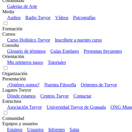
Comunidad
Galerías de Arte
Media
Audios
Radio Tseyor
Vídeos
Psicografías
Formación
Cursos
Curso Holístico Tseyor
Inscríbete a nuestro curso
Consulta
Glosario de términos
Guías Estelares
Preguntas frecuentes
Orientación
Mis primeros pasos
Tutoriales
Organización
Presentación
¿Quiénes somos?
Nuestra Filosofía
Orígenes de Tseyor
Lugares Tseyor
Dónde estamos
Centros Tseyor
Contactar
Estructura
Asociación Tseyor
Universidad Tseyor de Granada
ONG Mundo
Comunidad
Equipos y usuarios
Equipos
Usuarios
Informes
Salas