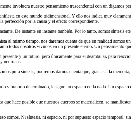
 realmente involucra nuestro pensamiento trascendental con un digamos pe
nifiesta en este mundo tridimensional. Y ello nos indica muy clarament
la perfección por la causa y el efecto correspondiente.
 instante. De instante en instante también. Por lo tanto, somos síntesis e
nista al mismo tiempo, nos daremos cuenta de que en realidad somos un
tanto todos nosotros vivimos en un presente eterno. Un pensamiento que
resente y un futuro, pero únicamente para el deambular, para reacciona
 y neuronas.
omos pura síntesis, podremos darnos cuenta que, gracias a la memoria,
do vibratorio determinado, le sigue un espacio en la nada. Un espacio c
ca que hace posible que nuestros cuerpos se materialicen, se manifieste
i eso somos. Ni síntesis, ni espacio, ni por supuesto espacio temporal, 