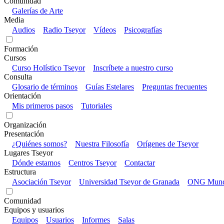
Comunidad
Galerías de Arte
Media
Audios
Radio Tseyor
Vídeos
Psicografías
Formación
Cursos
Curso Holístico Tseyor
Inscríbete a nuestro curso
Consulta
Glosario de términos
Guías Estelares
Preguntas frecuentes
Orientación
Mis primeros pasos
Tutoriales
Organización
Presentación
¿Quiénes somos?
Nuestra Filosofía
Orígenes de Tseyor
Lugares Tseyor
Dónde estamos
Centros Tseyor
Contactar
Estructura
Asociación Tseyor
Universidad Tseyor de Granada
ONG Mundo
Comunidad
Equipos y usuarios
Equipos
Usuarios
Informes
Salas