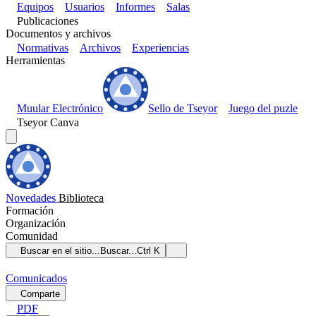
Equipos
Usuarios
Informes
Salas
Publicaciones
Documentos y archivos
Normativas
Archivos
Experiencias
Herramientas
Muular Electrónico
Sello de Tseyor
Juego del puzle
Tseyor Canva
Novedades
Biblioteca
Formación
Organización
Comunidad
Buscar en el sitio...
Buscar...
Ctrl K
Comunicados
Comparte
PDF