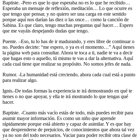
Baptiste. -Pero es que lo que esperaba no es lo que he recibido…
Esperaba un mensaje de reflexión, meditación… Lo que ocurre es
que tengo que pensar, y no quiero ser una carga en este sentido
porque aquí nos darían las diez o las once… como la canción de
Sabina. Es que claro, tengo muchas preguntas qué hacer… Espero
que me vayáis despejando dudas que tengo.
Puente. –Eso, tu lo has de ir madurando, y eres libre de continuar o
no. Puedes decirte: “me espero, o ya es el momento…” Aquí tienes
la página web para consultar. Ahora te toca a ti, nadie te va a decir
que hagas esto o aquello, tú mismo te vas a dar la alternativa. Aquí
cada cual tiene que realizar su propósito. No somos jefes de nada.
Rumor. -La humanidad está creciendo, ahora cada cual está a punto
para realizar algo.
Ignis.-De todas formas la experiencia te irá demostrando en qué te
tienes o no que apoyar, y ella te irá mostrando lo que tengas qué
hacer.
Baptiste. -Cuanto más vacío estás de todo, más puedes recibir para
asumir mayor información. Es como un niño que aprende
rápidamente porque está abierto y capaz de asimilar. Y es que hay
que desprenderse de prejuicios, de conocimientos que ahora tal vez
ya no son del todo necesarios. Vaciar para poder recibir otra clase de