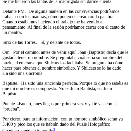
Se me hicieron las tantas de la madrugada sin darme cuenta.
Delante PM. -De alguna manera en las convivencias podríamos
trabajar con los mantras, cómo podemos crear con la palabra.
Cuando estábamos haciendo el trabajo me ha venido al
pensamiento. Al final de la sesión podríamos cerrar con el canto de
un mantra.
Sirio de las Torres. –Sí, y delante de todos.
Om. -Por el camino, antes de venir aquí, Joan (Baptiste) decía que le
gustaría tener un nombre. Se preguntaba cuál sería su nombre del
puzle, al enterarse que Shilcars los facilitaba. Se preguntaba cómo
hacer para obtener el nombre simbólico. Y Shilcars se lo ha dado.
Ha sido una sincronía.
Baptiste. -Ha sido una sincronía perfecta. Porque lo que no sabéis es
que mi nombre es compuesto. No es Juan Bautista, es: Joan
Baptiste.
Puente. -Bueno, pues llegas por primera vez y ya te vas con la
“prueba”.
Por cierto, para tu información, con tu nombre simbólico serán ya
3.400 y pico los que se habrán dado del Puzle Holográfico
3
Cuántico, quédate tranquilo
.