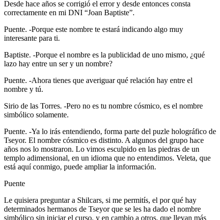
Desde hace años se corrigió el error y desde entonces consta
correctamente en mi DNI “Joan Baptiste”.
Puente. -Porque este nombre te estará indicando algo muy
interesante para ti.
Baptiste. -Porque el nombre es la publicidad de uno mismo, ¿qué
lazo hay entre un ser y un nombre?
Puente. -Ahora tienes que averiguar qué relación hay entre el
nombre y tú.
Sirio de las Torres. -Pero no es tu nombre cósmico, es el nombre
simbólico solamente.
Puente. -Ya lo irás entendiendo, forma parte del puzle holográfico de
Tseyor. El nombre cósmico es distinto. A algunos del grupo hace
años nos lo mostraron. Lo vimos esculpido en las piedras de un
templo adimensional, en un idioma que no entendimos. Veleta, que
está aquí conmigo, puede ampliar la información.
Puente
Le quisiera preguntar a Shilcars, si me permitís, el por qué hay
determinados hermanos de Tseyor que se les ha dado el nombre
simbólico sin iniciar el curso, y en cambio a otros, que llevan más