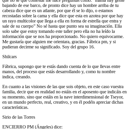
que no sé qué contestar me hace preguntas como: “mamá hay gente
bajando de ese barco, de pronto dice hay un hombre arriba de tu
cabeza dice que es un atlante, por que él se lo dijo, o estamos
recostadas sobre la cama y ella dice que esta en azotea por que hay
un rayo multicolor que llega a ella en forma de estrella que entra y
sale de su cuerpo” No sé hasta que punto sea su imaginación. Ella
solo sabe que estoy tomando este taller pero ella no ha leído la
información que se nos ha proporcionado. No quiero equivocarme.
Me gustaría que alguien me orientara, gracias. Fábrica pm, y si
pudieran decirme su significado. Soy del grupo 16.
Shilcars
Fábrica, supongo que te estás dando cuenta de lo que llevas entre
manos, del proceso que estás desarrollando y, como tu nombre
indica, creando.
En cuanto a las visiones de las que sois objeto, en este caso vuestra
familia, decir que en realidad no estáis en el aposento que indicáis en
su momento, sino que estáis en la nave interdimensional de Tseyor,
en un mundo perfecto, real, creativo, y en él podéis apreciar dichas
características.
Sirio de las Torres
ENCIERRO PM (Ángeles) dice: