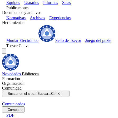
Equipos
Usuarios
Informes
Salas
Publicaciones
Documentos y archivos
Normativas
Archivos
Experiencias
Herramientas
Muular Electrónico
Sello de Tseyor
Juego del puzle
Tseyor Canva
Novedades
Biblioteca
Formación
Organización
Comunidad
Buscar en el sitio...
Buscar...
Ctrl K
Comunicados
Comparte
PDF