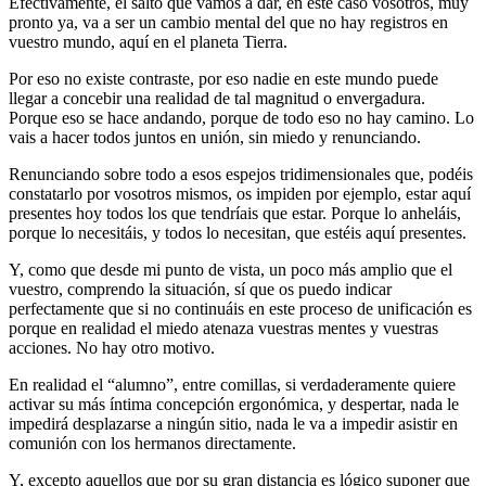
Efectivamente, el salto que vamos a dar, en este caso vosotros, muy
pronto ya, va a ser un cambio mental del que no hay registros en
vuestro mundo, aquí en el planeta Tierra.
Por eso no existe contraste, por eso nadie en este mundo puede
llegar a concebir una realidad de tal magnitud o envergadura.
Porque eso se hace andando, porque de todo eso no hay camino. Lo
vais a hacer todos juntos en unión, sin miedo y renunciando.
Renunciando sobre todo a esos espejos tridimensionales que, podéis
constatarlo por vosotros mismos, os impiden por ejemplo, estar aquí
presentes hoy todos los que tendríais que estar. Porque lo anheláis,
porque lo necesitáis, y todos lo necesitan, que estéis aquí presentes.
Y, como que desde mi punto de vista, un poco más amplio que el
vuestro, comprendo la situación, sí que os puedo indicar
perfectamente que si no continuáis en este proceso de unificación es
porque en realidad el miedo atenaza vuestras mentes y vuestras
acciones. No hay otro motivo.
En realidad el “alumno”, entre comillas, si verdaderamente quiere
activar su más íntima concepción ergonómica, y despertar, nada le
impedirá desplazarse a ningún sitio, nada le va a impedir asistir en
comunión con los hermanos directamente.
Y, excepto aquellos que por su gran distancia es lógico suponer que