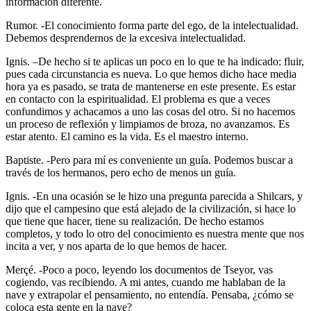
información diferente.
Rumor. -El conocimiento forma parte del ego, de la intelectualidad.
Debemos desprendernos de la excesiva intelectualidad.
Ignis. –De hecho si te aplicas un poco en lo que te ha indicado: fluir,
pues cada circunstancia es nueva. Lo que hemos dicho hace media
hora ya es pasado, se trata de mantenerse en este presente. Es estar
en contacto con la espiritualidad. El problema es que a veces
confundimos y achacamos a uno las cosas del otro. Si no hacemos
un proceso de reflexión y limpiamos de broza, no avanzamos. Es
estar atento. El camino es la vida. Es el maestro interno.
Baptiste. -Pero para mí es conveniente un guía. Podemos buscar a
través de los hermanos, pero echo de menos un guía.
Ignis. -En una ocasión se le hizo una pregunta parecida a Shilcars, y
dijo que el campesino que está alejado de la civilización, si hace lo
que tiene que hacer, tiene su realización. De hecho estamos
completos, y todo lo otro del conocimiento es nuestra mente que nos
incita a ver, y nos aparta de lo que hemos de hacer.
Merçé. -Poco a poco, leyendo los documentos de Tseyor, vas
cogiendo, vas recibiendo. A mi antes, cuando me hablaban de la
nave y extrapolar el pensamiento, no entendía. Pensaba, ¿cómo se
coloca esta gente en la nave?