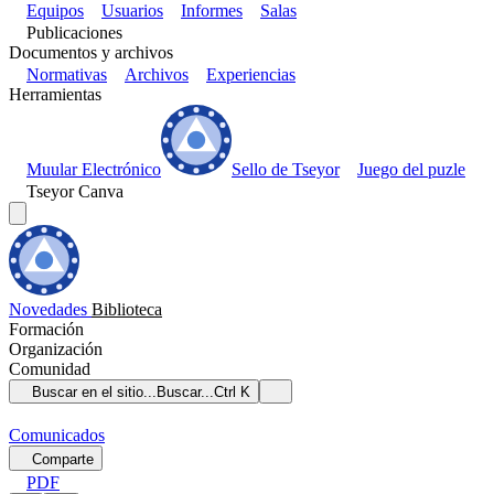
Equipos
Usuarios
Informes
Salas
Publicaciones
Documentos y archivos
Normativas
Archivos
Experiencias
Herramientas
Muular Electrónico
Sello de Tseyor
Juego del puzle
Tseyor Canva
Novedades
Biblioteca
Formación
Organización
Comunidad
Buscar en el sitio...
Buscar...
Ctrl K
Comunicados
Comparte
PDF