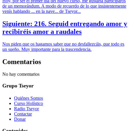
Hoy, por ser el primer día del nuevo curso, me gustaría participaros
de un memorándum. A modo de recuerdo de lo que insistentemente
venís hablando ... en la nave... de Tseyor...
Siguiente: 216. Seguid entregando amor y
recibiréis amor a raudales
Nos piden que os hagamos saber que no desfallezcáis, que todo es
un sueño. Muy importante para la trascendencia.
Comentarios
No hay comentarios
Grupo Tseyor
Quiénes Somos
Curso Holístico
Radio Tseyor
Contactar
Donar
Contenidos