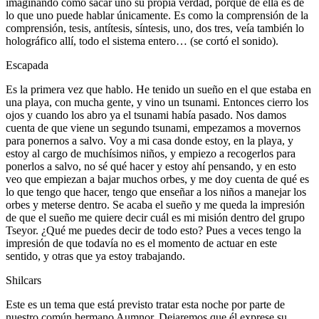
imaginando como sacar uno su propia verdad, porque de ella es de
lo que uno puede hablar únicamente. Es como la comprensión de la
comprensión, tesis, antítesis, síntesis, uno, dos tres, veía también lo
holográfico allí, todo el sistema entero… (se cortó el sonido).
Escapada
Es la primera vez que hablo. He tenido un sueño en el que estaba en
una playa, con mucha gente, y vino un tsunami. Entonces cierro los
ojos y cuando los abro ya el tsunami había pasado. Nos damos
cuenta de que viene un segundo tsunami, empezamos a movernos
para ponernos a salvo. Voy a mi casa donde estoy, en la playa, y
estoy al cargo de muchísimos niños, y empiezo a recogerlos para
ponerlos a salvo, no sé qué hacer y estoy ahí pensando, y en esto
veo que empiezan a bajar muchos orbes, y me doy cuenta de qué es
lo que tengo que hacer, tengo que enseñar a los niños a manejar los
orbes y meterse dentro. Se acaba el sueño y me queda la impresión
de que el sueño me quiere decir cuál es mi misión dentro del grupo
Tseyor. ¿Qué me puedes decir de todo esto? Pues a veces tengo la
impresión de que todavía no es el momento de actuar en este
sentido, y otras que ya estoy trabajando.
Shilcars
Este es un tema que está previsto tratar esta noche por parte de
nuestro común hermano Aumnor. Dejaremos que él exprese su