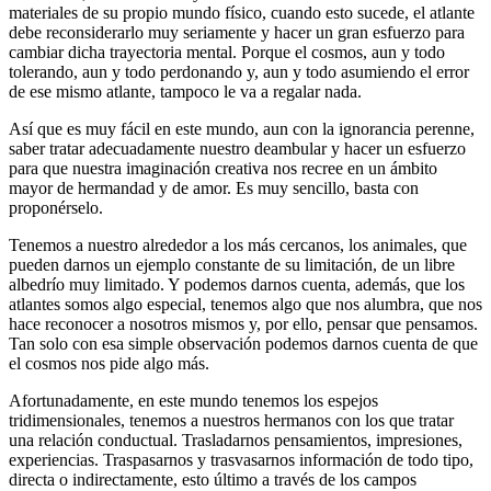
materiales de su propio mundo físico, cuando esto sucede, el atlante
debe reconsiderarlo muy seriamente y hacer un gran esfuerzo para
cambiar dicha trayectoria mental. Porque el cosmos, aun y todo
tolerando, aun y todo perdonando y, aun y todo asumiendo el error
de ese mismo atlante, tampoco le va a regalar nada.
Así que es muy fácil en este mundo, aun con la ignorancia perenne,
saber tratar adecuadamente nuestro deambular y hacer un esfuerzo
para que nuestra imaginación creativa nos recree en un ámbito
mayor de hermandad y de amor. Es muy sencillo, basta con
proponérselo.
Tenemos a nuestro alrededor a los más cercanos, los animales, que
pueden darnos un ejemplo constante de su limitación, de un libre
albedrío muy limitado. Y podemos darnos cuenta, además, que los
atlantes somos algo especial, tenemos algo que nos alumbra, que nos
hace reconocer a nosotros mismos y, por ello, pensar que pensamos.
Tan solo con esa simple observación podemos darnos cuenta de que
el cosmos nos pide algo más.
Afortunadamente, en este mundo tenemos los espejos
tridimensionales, tenemos a nuestros hermanos con los que tratar
una relación conductual. Trasladarnos pensamientos, impresiones,
experiencias. Traspasarnos y trasvasarnos información de todo tipo,
directa o indirectamente, esto último a través de los campos