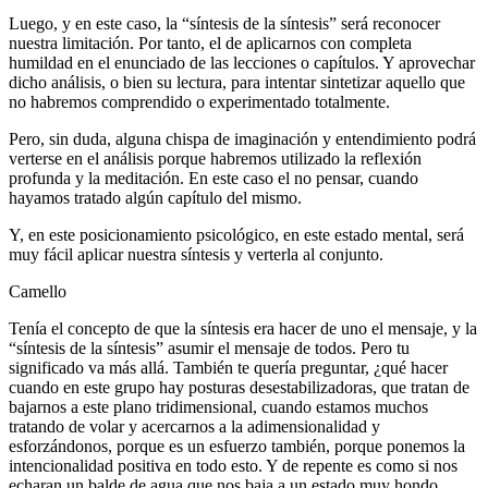
Luego, y en este caso, la “síntesis de la síntesis” será reconocer
nuestra limitación. Por tanto, el de aplicarnos con completa
humildad en el enunciado de las lecciones o capítulos. Y aprovechar
dicho análisis, o bien su lectura, para intentar sintetizar aquello que
no habremos comprendido o experimentado totalmente.
Pero, sin duda, alguna chispa de imaginación y entendimiento podrá
verterse en el análisis porque habremos utilizado la reflexión
profunda y la meditación. En este caso el no pensar, cuando
hayamos tratado algún capítulo del mismo.
Y, en este posicionamiento psicológico, en este estado mental, será
muy fácil aplicar nuestra síntesis y verterla al conjunto.
Camello
Tenía el concepto de que la síntesis era hacer de uno el mensaje, y la
“síntesis de la síntesis” asumir el mensaje de todos. Pero tu
significado va más allá. También te quería preguntar, ¿qué hacer
cuando en este grupo hay posturas desestabilizadoras, que tratan de
bajarnos a este plano tridimensional, cuando estamos muchos
tratando de volar y acercarnos a la adimensionalidad y
esforzándonos, porque es un esfuerzo también, porque ponemos la
intencionalidad positiva en todo esto. Y de repente es como si nos
echaran un balde de agua que nos baja a un estado muy hondo.