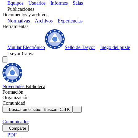
Equipos
Usuarios
Informes
Salas
Publicaciones
Documentos y archivos
Normativas
Archivos
Experiencias
Herramientas
Muular Electrónico
Sello de Tseyor
Juego del puzle
Tseyor Canva
Novedades
Biblioteca
Formación
Organización
Comunidad
Buscar en el sitio...
Buscar...
Ctrl K
Comunicados
Comparte
PDF