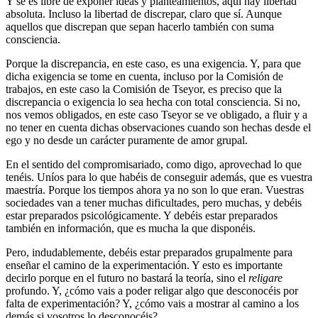
Y se es libre de exponer ideas y planteamientos, aquí hay libertad
absoluta. Incluso la libertad de discrepar, claro que sí. Aunque
aquellos que discrepan que sepan hacerlo también con suma
consciencia.
Porque la discrepancia, en este caso, es una exigencia. Y, para que
dicha exigencia se tome en cuenta, incluso por la Comisión de
trabajos, en este caso la Comisión de Tseyor, es preciso que la
discrepancia o exigencia lo sea hecha con total consciencia. Si no,
nos vemos obligados, en este caso Tseyor se ve obligado, a fluir y a
no tener en cuenta dichas observaciones cuando son hechas desde el
ego y no desde un carácter puramente de amor grupal.
En el sentido del compromisariado, como digo, aprovechad lo que
tenéis. Uníos para lo que habéis de conseguir además, que es vuestra
maestría. Porque los tiempos ahora ya no son lo que eran. Vuestras
sociedades van a tener muchas dificultades, pero muchas, y debéis
estar preparados psicológicamente. Y debéis estar preparados
también en información, que es mucha la que disponéis.
Pero, indudablemente, debéis estar preparados grupalmente para
enseñar el camino de la experimentación. Y esto es importante
decirlo porque en el futuro no bastará la teoría, sino el
religare
profundo. Y, ¿cómo vais a poder religar algo que desconocéis por
falta de experimentación? Y, ¿cómo vais a mostrar al camino a los
demás si vosotros lo desconocéis?