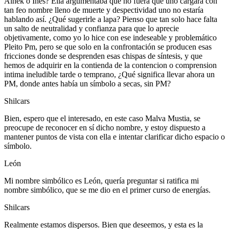
Ainek o Ines? Ella argumentaba que no fuera que uno cargara con
tan feo nombre lleno de muerte y despectividad uno no estaría
hablando así. ¿Qué sugerirle a lapa? Pienso que tan solo hace falta
un salto de neutralidad y confianza para que lo aprecie
objetivamente, como yo lo hice con ese indeseable y problemático
Pleito Pm, pero se que solo en la confrontación se producen esas
fricciones donde se desprenden esas chispas de síntesis, y que
hemos de adquirir en la contienda de la contencion o comprension
intima ineludible tarde o temprano, ¿Qué significa llevar ahora un
PM, donde antes había un símbolo a secas, sin PM?
Shilcars
Bien, espero que el interesado, en este caso Malva Mustia, se
preocupe de reconocer en sí dicho nombre, y estoy dispuesto a
mantener puntos de vista con ella e intentar clarificar dicho espacio o
símbolo.
León
Mi nombre simbólico es León, quería preguntar si ratifica mi
nombre simbólico, que se me dio en el primer curso de energías.
Shilcars
Realmente estamos dispersos. Bien que deseemos, y esta es la