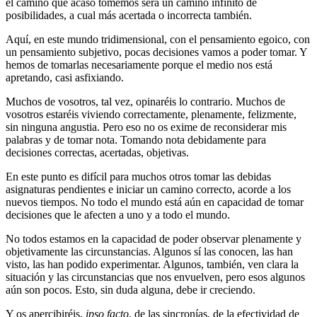
el camino que acaso tomemos será un camino infinito de
posibilidades, a cual más acertada o incorrecta también.
Aquí, en este mundo tridimensional, con el pensamiento egoico, con
un pensamiento subjetivo, pocas decisiones vamos a poder tomar. Y
hemos de tomarlas necesariamente porque el medio nos está
apretando, casi asfixiando.
Muchos de vosotros, tal vez, opinaréis lo contrario. Muchos de
vosotros estaréis viviendo correctamente, plenamente, felizmente,
sin ninguna angustia. Pero eso no os exime de reconsiderar mis
palabras y de tomar nota. Tomando nota debidamente para
decisiones correctas, acertadas, objetivas.
En este punto es difícil para muchos otros tomar las debidas
asignaturas pendientes e iniciar un camino correcto, acorde a los
nuevos tiempos. No todo el mundo está aún en capacidad de tomar
decisiones que le afecten a uno y a todo el mundo.
No todos estamos en la capacidad de poder observar plenamente y
objetivamente las circunstancias. Algunos sí las conocen, las han
visto, las han podido experimentar. Algunos, también, ven clara la
situación y las circunstancias que nos envuelven, pero esos algunos
aún son pocos. Esto, sin duda alguna, debe ir creciendo.
Y os apercibiréis,
ipso facto
, de las sincronías, de la efectividad de