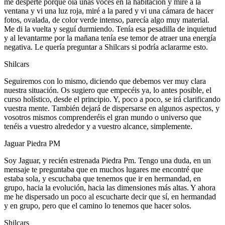
me desperté porque oía unas voces en la habitación y miré a la
ventana y vi una luz roja, miré a la pared y vi una cámara de hacer
fotos, ovalada, de color verde intenso, parecía algo muy material.
Me di la vuelta y seguí durmiendo. Tenía esa pesadilla de inquietud
y al levantarme por la mañana tenía ese temor de atraer una energía
negativa. Le quería preguntar a Shilcars si podría aclararme esto.
Shilcars
Seguiremos con lo mismo, diciendo que debemos ver muy clara
nuestra situación. Os sugiero que empecéis ya, lo antes posible, el
curso holístico, desde el principio. Y, poco a poco, se irá clarificando
vuestra mente. También dejará de dispersarse en algunos aspectos, y
vosotros mismos comprenderéis el gran mundo o universo que
tenéis a vuestro alrededor y a vuestro alcance, simplemente.
Jaguar Piedra PM
Soy Jaguar, y recién estrenada Piedra Pm. Tengo una duda, en un
mensaje te preguntaba que en muchos lugares me encontré que
estaba sola, y escuchaba que tenemos que ir en hermandad, en
grupo, hacia la evolución, hacia las dimensiones más altas. Y ahora
me he dispersado un poco al escucharte decir que sí, en hermandad
y en grupo, pero que el camino lo tenemos que hacer solos.
Shilcars