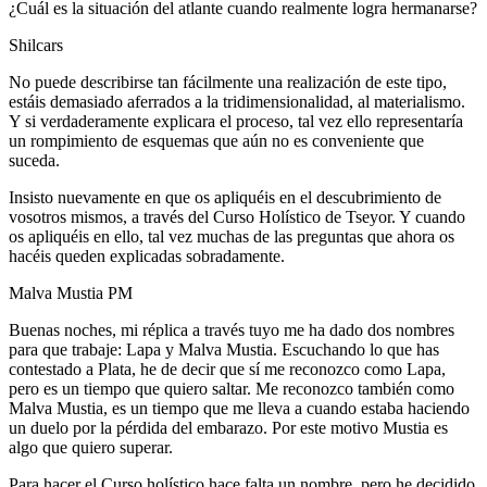
¿Cuál es la situación del atlante cuando realmente logra hermanarse?
Shilcars
No puede describirse tan fácilmente una realización de este tipo,
estáis demasiado aferrados a la tridimensionalidad, al materialismo.
Y si verdaderamente explicara el proceso, tal vez ello representaría
un rompimiento de esquemas que aún no es conveniente que
suceda.
Insisto nuevamente en que os apliquéis en el descubrimiento de
vosotros mismos, a través del Curso Holístico de Tseyor. Y cuando
os apliquéis en ello, tal vez muchas de las preguntas que ahora os
hacéis queden explicadas sobradamente.
Malva Mustia PM
Buenas noches, mi réplica a través tuyo me ha dado dos nombres
para que trabaje: Lapa y Malva Mustia. Escuchando lo que has
contestado a Plata, he de decir que sí me reconozco como Lapa,
pero es un tiempo que quiero saltar. Me reconozco también como
Malva Mustia, es un tiempo que me lleva a cuando estaba haciendo
un duelo por la pérdida del embarazo. Por este motivo Mustia es
algo que quiero superar.
Para hacer el Curso holístico hace falta un nombre, pero he decidido