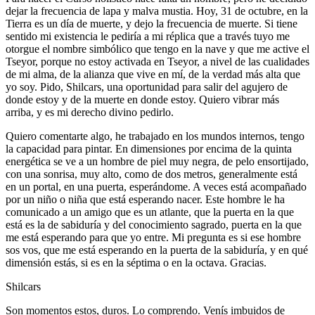
dejar la frecuencia de lapa y malva mustia. Hoy, 31 de octubre, en la
Tierra es un día de muerte, y dejo la frecuencia de muerte. Si tiene
sentido mi existencia le pediría a mi réplica que a través tuyo me
otorgue el nombre simbólico que tengo en la nave y que me active el
Tseyor, porque no estoy activada en Tseyor, a nivel de las cualidades
de mi alma, de la alianza que vive en mí, de la verdad más alta que
yo soy. Pido, Shilcars, una oportunidad para salir del agujero de
donde estoy y de la muerte en donde estoy. Quiero vibrar más
arriba, y es mi derecho divino pedirlo.
Quiero comentarte algo, he trabajado en los mundos internos, tengo
la capacidad para pintar. En dimensiones por encima de la quinta
energética se ve a un hombre de piel muy negra, de pelo ensortijado,
con una sonrisa, muy alto, como de dos metros, generalmente está
en un portal, en una puerta, esperándome. A veces está acompañado
por un niño o niña que está esperando nacer. Este hombre le ha
comunicado a un amigo que es un atlante, que la puerta en la que
está es la de sabiduría y del conocimiento sagrado, puerta en la que
me está esperando para que yo entre. Mi pregunta es si ese hombre
sos vos, que me está esperando en la puerta de la sabiduría, y en qué
dimensión estás, si es en la séptima o en la octava. Gracias.
Shilcars
Son momentos estos, duros. Lo comprendo. Venís imbuidos de