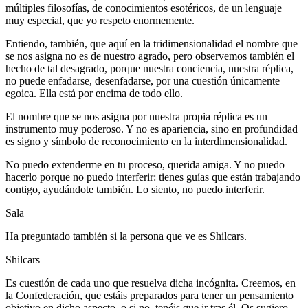
múltiples filosofías, de conocimientos esotéricos, de un lenguaje
muy especial, que yo respeto enormemente.
Entiendo, también, que aquí en la tridimensionalidad el nombre que
se nos asigna no es de nuestro agrado, pero observemos también el
hecho de tal desagrado, porque nuestra conciencia, nuestra réplica,
no puede enfadarse, desenfadarse, por una cuestión únicamente
egoica. Ella está por encima de todo ello.
El nombre que se nos asigna por nuestra propia réplica es un
instrumento muy poderoso. Y no es apariencia, sino en profundidad
es signo y símbolo de reconocimiento en la interdimensionalidad.
No puedo extenderme en tu proceso, querida amiga. Y no puedo
hacerlo porque no puedo interferir: tienes guías que están trabajando
contigo, ayudándote también. Lo siento, no puedo interferir.
Sala
Ha preguntado también si la persona que ve es Shilcars.
Shilcars
Es cuestión de cada uno que resuelva dicha incógnita. Creemos, en
la Confederación, que estáis preparados para tener un pensamiento
objetivo en dicho aspecto, o si no, tenéis que ir tras él. Os sugiero