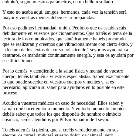
culminó, según nuestros parámetros, en un bello resultado.
Y esto no acaba aquí, amigos, hermanos, cada vez la tensión será
mayor y vuestras mentes deben estar preparadas.
Por eso pedimos hermandad, unión. Pedimos que os establezcáis
debidamente en vuestros posicionamientos. Que tratéis el tema de la
lectura de los comunicados, que sintéticamente habéis procurado
que se realizaran y creemos que vibracionalmente con cierto éxito, y
la lectura de los textos del curso holístico de Tseyor os ayudarán a
centraros, os mandarán continuamente energía, y esta os ayudará por
ese difícil trance.
Por lo demás, y atendiendo a la salud física y mental de vuestro
cuerpo, tenéis también a vuestros especialistas. Saben exactamente
lo que puede suceder en vuestros cuerpos y mentes y, si es
necesario, aplicarán su saber para ayudaros en lo posible en este
proceso.
Acudid a vuestros médicos en caso de necesidad. Ellos saben y
sabrán qué hacer en todo momento. Y en todo momento también
debéis saber que todos los que disponéis de nombre o símbolo
cósmico, seréis atendidos por Púlsar Sanador de Tseyor.
Tenéis además la piedra, que si creéis verdaderamente en sus
efectos, os curará, mitigará vuestro dolor, os calmará, pero