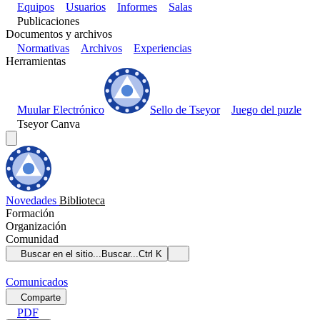
Equipos
Usuarios
Informes
Salas
Publicaciones
Documentos y archivos
Normativas
Archivos
Experiencias
Herramientas
Muular Electrónico
Sello de Tseyor
Juego del puzle
Tseyor Canva
Novedades
Biblioteca
Formación
Organización
Comunidad
Buscar en el sitio...
Buscar...
Ctrl K
Comunicados
Comparte
PDF