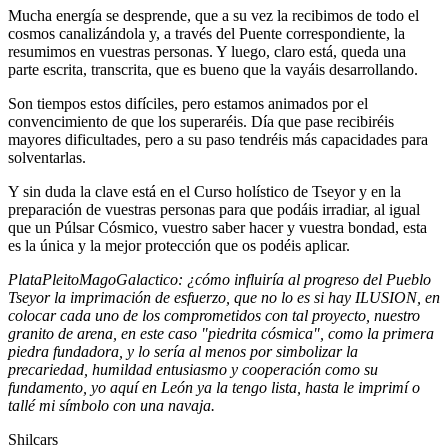
Mucha energía se desprende, que a su vez la recibimos de todo el
cosmos canalizándola y, a través del Puente correspondiente, la
resumimos en vuestras personas. Y luego, claro está, queda una
parte escrita, transcrita, que es bueno que la vayáis desarrollando.
Son tiempos estos difíciles, pero estamos animados por el
convencimiento de que los superaréis. Día que pase recibiréis
mayores dificultades, pero a su paso tendréis más capacidades para
solventarlas.
Y sin duda la clave está en el Curso holístico de Tseyor y en la
preparación de vuestras personas para que podáis irradiar, al igual
que un Púlsar Cósmico, vuestro saber hacer y vuestra bondad, esta
es la única y la mejor protección que os podéis aplicar.
PlataPleitoMagoGalactico: ¿cómo influiría al progreso del Pueblo
Tseyor la imprimación de esfuerzo, que no lo es si hay ILUSION, en
colocar cada uno de los comprometidos con tal proyecto, nuestro
granito de arena, en este caso "piedrita cósmica", como la primera
piedra fundadora, y lo sería al menos por simbolizar la
precariedad, humildad entusiasmo y cooperación como su
fundamento, yo aquí en León ya la tengo lista, hasta le imprimí o
tallé mi símbolo con una navaja.
Shilcars