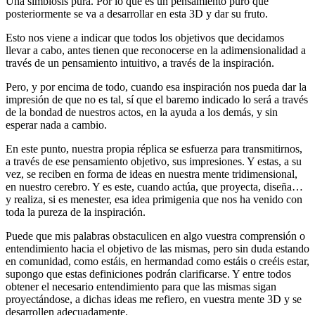
Una simbiosis pura. Por lo que es un pensamiento puro que
posteriormente se va a desarrollar en esta 3D y dar su fruto.
Esto nos viene a indicar que todos los objetivos que decidamos
llevar a cabo, antes tienen que reconocerse en la adimensionalidad a
través de un pensamiento intuitivo, a través de la inspiración.
Pero, y por encima de todo, cuando esa inspiración nos pueda dar la
impresión de que no es tal, sí que el baremo indicado lo será a través
de la bondad de nuestros actos, en la ayuda a los demás, y sin
esperar nada a cambio.
En este punto, nuestra propia réplica se esfuerza para transmitirnos,
a través de ese pensamiento objetivo, sus impresiones. Y estas, a su
vez, se reciben en forma de ideas en nuestra mente tridimensional,
en nuestro cerebro. Y es este, cuando actúa, que proyecta, diseña…
y realiza, si es menester, esa idea primigenia que nos ha venido con
toda la pureza de la inspiración.
Puede que mis palabras obstaculicen en algo vuestra comprensión o
entendimiento hacia el objetivo de las mismas, pero sin duda estando
en comunidad, como estáis, en hermandad como estáis o creéis estar,
supongo que estas definiciones podrán clarificarse. Y entre todos
obtener el necesario entendimiento para que las mismas sigan
proyectándose, a dichas ideas me refiero, en vuestra mente 3D y se
desarrollen adecuadamente.