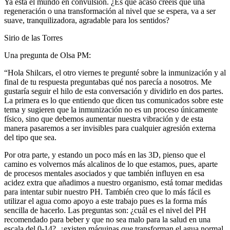
Ya está el mundo en convulsión. ¿Es que acaso creéis que una
regeneración o una transformación al nivel que se espera, va a ser
suave, tranquilizadora, agradable para los sentidos?
Sirio de las Torres
Una pregunta de Olsa PM:
“Hola Shilcars, el otro viernes te pregunté sobre la inmunización y al
final de tu respuesta preguntabas qué nos parecía a nosotros. Me
gustaría seguir el hilo de esta conversación y dividirlo en dos partes.
La primera es lo que entiendo que dicen tus comunicados sobre este
tema y sugieren que la inmunización no es un proceso únicamente
físico, sino que debemos aumentar nuestra vibración y de esta
manera pasaremos a ser invisibles para cualquier agresión externa
del tipo que sea.
Por otra parte, y estando un poco más en las 3D, pienso que el
camino es volvernos más alcalinos de lo que estamos, pues, aparte
de procesos mentales asociados y que también influyen en esa
acidez extra que añadimos a nuestro organismo, está tomar medidas
para intentar subir nuestro PH. También creo que lo más fácil es
utilizar el agua como apoyo a este trabajo pues es la forma más
sencilla de hacerlo. Las preguntas son: ¿cuál es el nivel del PH
recomendado para beber y que no sea malo para la salud en una
escala del 0-14?, ¿existen máquinas que transforman el agua normal