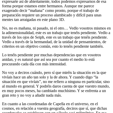
expresarte así de abiertamente, todos podemos expresarnos de esa
forma porque estamos entre hermanos. Aunque me parece
exagerado decir “mañana” como pronto, porque el trabajo de
preparación requiere un proceso alambicado y difícil para unas
mentes tan arraigadas en este plano 3D.
No, no es mañana, ni pasado, ni el otro… Vedlo vosotros mismos en
la adimensionalidad, este es un trabajo que tenéis pendiente. Vedlo a
través de los ojos de Seiph, este es un trabajo que tenéis pendiente.
Vedlo a través de la hermandad, de la unidad de pensamientos, de
criterios en un objetivo común, esto lo tenéis pendiente también.
Lo tenéis pendiente por muchas dependencias que en vosotros
anidan, y es natural que así sea por cuanto el medio lo está
procurando cada día con más intensidad.
No voy a deciros cuándo, pero sí que miréis la situación en la que
vivíais hace un año tan solo y la de ahora. Y cuando digo “la
situación en que vivíais”, no me refiero a ninguna en particular, sino
al mundo en general. Y podréis daros cuenta de que vuestro mundo,
en muy pocos meses, ha cambiado muchísimo. Y se enfrenta a un
gran reto y no voy a añadir nada más.
En cuanto a las coordenadas de Capella en el universo, en el
cosmos, en relación a vuestra geografía, deciros que sí, que dichas
coordenadas se establecen con un cálculo casi milimétrico. En esa