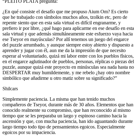
“PLEITO PLATA pregunta:
¿En qué consiste el desafío que me propuso Aium Om? Es cierto
que he trabajado con símbolos muchos años, tzolkin etc, pero de
repente siento que en esta sala virtual es difícil engranarme, y
prefiero ir por libre, ¿qué hago para aplicarme en ese desafío en esta
sala virtual y que además simultáneamente este esfuerzo vaya hacia
ese Tseyor en mayúsculas? Por allí tenemos un juego del engarce
del puzzle arrumbado, y aunque siempre estoy abierto y dispuesto a
aprender y jugar con él, aun me da la impresión de que necesito
esperar al voluntariado, quizá mi labor entre con los pueblos físicos,
en el engarce aglutinador de pueblos, personas, réplicas o piezas del
puzzle, aunque quizá este proyecto en minúsculas sea nada hasta no
DESPERTAR muy humildemente, y me rebelo ¿hay otro nombre
simbólico que añadirme u otro matiz sobre su significado?”
Shilcars
Simplemente paciencia. La misma que han tenido muchos
compañeros de Tseyor, durante más de 30 años. Elementos que han
conocido realmente su compromiso, que han reconocido al mismo
tiempo que se les preparaba un largo y espinoso camino hacia la
ascensión y que, con mucha paciencia, han ido aguantando durante
largo tiempo todo tipo de pensamientos egoicos. Especialmente
egoicos por su impaciencia.