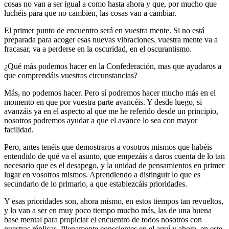
cosas no van a ser igual a como hasta ahora y que, por mucho que
luchéis para que no cambien, las cosas van a cambiar.
El primer punto de encuentro será en vuestra mente. Si no está
preparada para acoger esas nuevas vibraciones, vuestra mente va a
fracasar, va a perderse en la oscuridad, en el oscurantismo.
¿Qué más podemos hacer en la Confederación, mas que ayudaros a
que comprendáis vuestras circunstancias?
Más, no podemos hacer. Pero sí podremos hacer mucho más en el
momento en que por vuestra parte avancéis. Y desde luego, si
avanzáis ya en el aspecto al que me he referido desde un principio,
nosotros podremos ayudar a que el avance lo sea con mayor
facilidad.
Pero, antes tenéis que demostraros a vosotros mismos que habéis
entendido de qué va el asunto, que empezáis a daros cuenta de lo tan
necesario que es el desapego, y la unidad de pensamientos en primer
lugar en vosotros mismos. Aprendiendo a distinguir lo que es
secundario de lo primario, a que establezcáis prioridades.
Y esas prioridades son, ahora mismo, en estos tiempos tan revueltos,
y lo van a ser en muy poco tiempo mucho más, las de una buena
base mental para propiciar el encuentro de todos nosotros con
nuestras réplicas. Plenamente conscientes en el aquí y ahora, en este