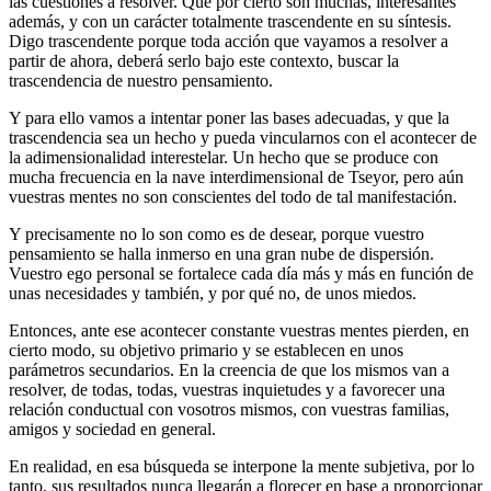
las cuestiones a resolver. Que por cierto son muchas, interesantes
además, y con un carácter totalmente trascendente en su síntesis.
Digo trascendente porque toda acción que vayamos a resolver a
partir de ahora, deberá serlo bajo este contexto, buscar la
trascendencia de nuestro pensamiento.
Y para ello vamos a intentar poner las bases adecuadas, y que la
trascendencia sea un hecho y pueda vincularnos con el acontecer de
la adimensionalidad interestelar. Un hecho que se produce con
mucha frecuencia en la nave interdimensional de Tseyor, pero aún
vuestras mentes no son conscientes del todo de tal manifestación.
Y precisamente no lo son como es de desear, porque vuestro
pensamiento se halla inmerso en una gran nube de dispersión.
Vuestro ego personal se fortalece cada día más y más en función de
unas necesidades y también, y por qué no, de unos miedos.
Entonces, ante ese acontecer constante vuestras mentes pierden, en
cierto modo, su objetivo primario y se establecen en unos
parámetros secundarios. En la creencia de que los mismos van a
resolver, de todas, todas, vuestras inquietudes y a favorecer una
relación conductual con vosotros mismos, con vuestras familias,
amigos y sociedad en general.
En realidad, en esa búsqueda se interpone la mente subjetiva, por lo
tanto, sus resultados nunca llegarán a florecer en base a proporcionar