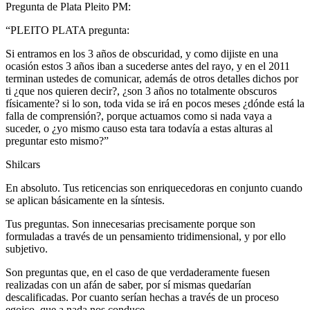
Pregunta de Plata Pleito PM:
“PLEITO PLATA pregunta:
Si entramos en los 3 años de obscuridad, y como dijiste en una
ocasión estos 3 años iban a sucederse antes del rayo, y en el 2011
terminan ustedes de comunicar, además de otros detalles dichos por
ti ¿que nos quieren decir?, ¿son 3 años no totalmente obscuros
físicamente? si lo son, toda vida se irá en pocos meses ¿dónde está la
falla de comprensión?, porque actuamos como si nada vaya a
suceder, o ¿yo mismo causo esta tara todavía a estas alturas al
preguntar esto mismo?”
Shilcars
En absoluto. Tus reticencias son enriquecedoras en conjunto cuando
se aplican básicamente en la síntesis.
Tus preguntas. Son innecesarias precisamente porque son
formuladas a través de un pensamiento tridimensional, y por ello
subjetivo.
Son preguntas que, en el caso de que verdaderamente fuesen
realizadas con un afán de saber, por sí mismas quedarían
descalificadas. Por cuanto serían hechas a través de un proceso
egoico, que a nada nos conduce.