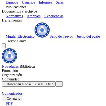
Equipos
Usuarios
Informes
Salas
Publicaciones
Documentos y archivos
Normativas
Archivos
Experiencias
Herramientas
Muular Electrónico
Sello de Tseyor
Juego del puzle
Tseyor Canva
Novedades
Biblioteca
Formación
Organización
Comunidad
Buscar en el sitio...
Buscar...
Ctrl K
Comunicados
Comparte
PDF