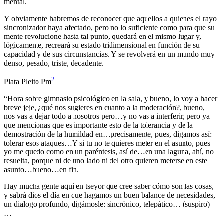
mental.
Y obviamente habremos de reconocer que aquellos a quienes el rayo
sincronizador haya afectado, pero no lo suficiente como para que su
mente revolucione hasta tal punto, quedará en el mismo lugar y,
lógicamente, recreará su estado tridimensional en función de su
capacidad y de sus circunstancias. Y se revolverá en un mundo muy
denso, pesado, triste, decadente.
2
Plata Pleito Pm
“Hora sobre gimnasio psicológico en la sala, y bueno, lo voy a hacer
breve jeje, ¿qué nos sugieres en cuanto a la moderación?, bueno,
nos vas a dejar todo a nosotros pero…y no vas a interferir, pero ya
que mencionas que es importante esto de la tolerancia y de la
demostración de la humildad en…precisamente, pues, digamos así:
tolerar esos ataques…Y si tu no te quieres meter en el asunto, pues
yo me quedo como en un paréntesis, así de…en una laguna, ahí, no
resuelta, porque ni de uno lado ni del otro quieren meterse en este
asunto…bueno…en fin.
Hay mucha gente aquí en tseyor que cree saber cómo son las cosas,
y sabrá dios el día en que hagamos un buen balance de necesidades,
un dialogo profundo, digámosle: sincrónico, telepático… (suspiro)
…