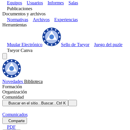
Equipos
Usuarios
Informes
Salas
Publicaciones
Documentos y archivos
Normativas
Archivos
Experiencias
Herramientas
Muular Electrónico
Sello de Tseyor
Juego del puzle
Tseyor Canva
Novedades
Biblioteca
Formación
Organización
Comunidad
Buscar en el sitio...
Buscar...
Ctrl K
Comunicados
Comparte
PDF