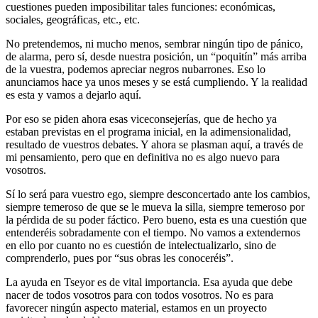
cuestiones pueden imposibilitar tales funciones: económicas,
sociales, geográficas, etc., etc.
No pretendemos, ni mucho menos, sembrar ningún tipo de pánico,
de alarma, pero sí, desde nuestra posición, un “poquitín” más arriba
de la vuestra, podemos apreciar negros nubarrones. Eso lo
anunciamos hace ya unos meses y se está cumpliendo. Y la realidad
es esta y vamos a dejarlo aquí.
Por eso se piden ahora esas viceconsejerías, que de hecho ya
estaban previstas en el programa inicial, en la adimensionalidad,
resultado de vuestros debates. Y ahora se plasman aquí, a través de
mi pensamiento, pero que en definitiva no es algo nuevo para
vosotros.
Sí lo será para vuestro ego, siempre desconcertado ante los cambios,
siempre temeroso de que se le mueva la silla, siempre temeroso por
la pérdida de su poder fáctico. Pero bueno, esta es una cuestión que
entenderéis sobradamente con el tiempo. No vamos a extendernos
en ello por cuanto no es cuestión de intelectualizarlo, sino de
comprenderlo, pues por “sus obras les conoceréis”.
La ayuda en Tseyor es de vital importancia. Esa ayuda que debe
nacer de todos vosotros para con todos vosotros. No es para
favorecer ningún aspecto material, estamos en un proyecto