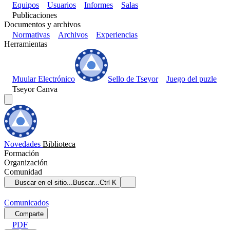
Equipos
Usuarios
Informes
Salas
Publicaciones
Documentos y archivos
Normativas
Archivos
Experiencias
Herramientas
Muular Electrónico
Sello de Tseyor
Juego del puzle
Tseyor Canva
Novedades
Biblioteca
Formación
Organización
Comunidad
Buscar en el sitio...
Buscar...
Ctrl K
Comunicados
Comparte
PDF