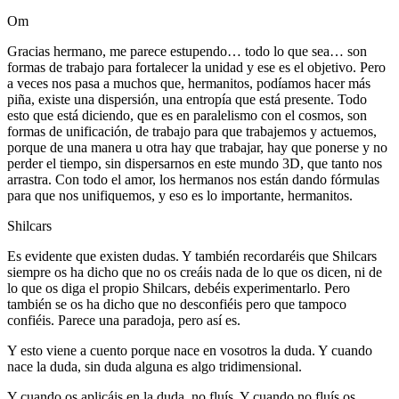
Om
Gracias hermano, me parece estupendo… todo lo que sea… son
formas de trabajo para fortalecer la unidad y ese es el objetivo. Pero
a veces nos pasa a muchos que, hermanitos, podíamos hacer más
piña, existe una dispersión, una entropía que está presente. Todo
esto que está diciendo, que es en paralelismo con el cosmos, son
formas de unificación, de trabajo para que trabajemos y actuemos,
porque de una manera u otra hay que trabajar, hay que ponerse y no
perder el tiempo, sin dispersarnos en este mundo 3D, que tanto nos
arrastra. Con todo el amor, los hermanos nos están dando fórmulas
para que nos unifiquemos, y eso es lo importante, hermanitos.
Shilcars
Es evidente que existen dudas. Y también recordaréis que Shilcars
siempre os ha dicho que no os creáis nada de lo que os dicen, ni de
lo que os diga el propio Shilcars, debéis experimentarlo. Pero
también se os ha dicho que no desconfiéis pero que tampoco
confiéis. Parece una paradoja, pero así es.
Y esto viene a cuento porque nace en vosotros la duda. Y cuando
nace la duda, sin duda alguna es algo tridimensional.
Y cuando os aplicáis en la duda, no fluís. Y cuando no fluís os