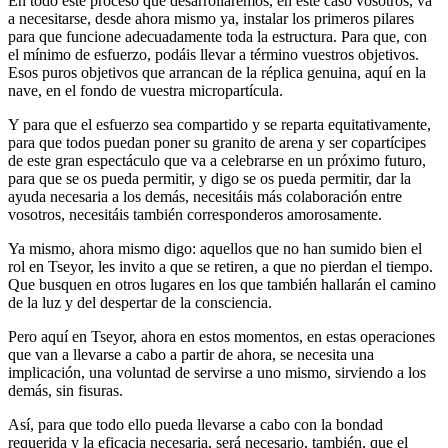
En todo este proceso que desarrollaremos, en este caso vosotros, va
a necesitarse, desde ahora mismo ya, instalar los primeros pilares
para que funcione adecuadamente toda la estructura. Para que, con
el mínimo de esfuerzo, podáis llevar a término vuestros objetivos.
Esos puros objetivos que arrancan de la réplica genuina, aquí en la
nave, en el fondo de vuestra micropartícula.
Y para que el esfuerzo sea compartido y se reparta equitativamente,
para que todos puedan poner su granito de arena y ser copartícipes
de este gran espectáculo que va a celebrarse en un próximo futuro,
para que se os pueda permitir, y digo se os pueda permitir, dar la
ayuda necesaria a los demás, necesitáis más colaboración entre
vosotros, necesitáis también corresponderos amorosamente.
Ya mismo, ahora mismo digo: aquellos que no han sumido bien el
rol en Tseyor, les invito a que se retiren, a que no pierdan el tiempo.
Que busquen en otros lugares en los que también hallarán el camino
de la luz y del despertar de la consciencia.
Pero aquí en Tseyor, ahora en estos momentos, en estas operaciones
que van a llevarse a cabo a partir de ahora, se necesita una
implicación, una voluntad de servirse a uno mismo, sirviendo a los
demás, sin fisuras.
Así, para que todo ello pueda llevarse a cabo con la bondad
requerida y la eficacia necesaria, será necesario, también, que el