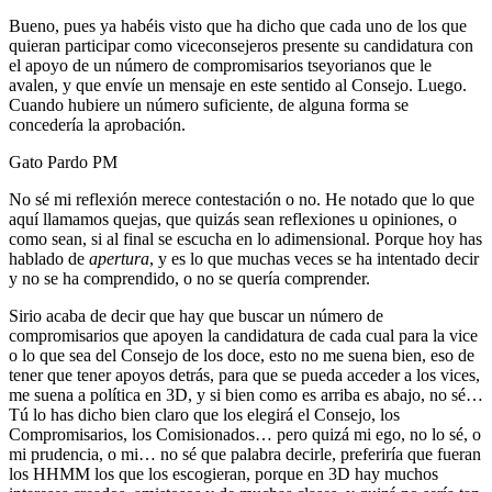
Bueno, pues ya habéis visto que ha dicho que cada uno de los que
quieran participar como viceconsejeros presente su candidatura con
el apoyo de un número de compromisarios tseyorianos que le
avalen, y que envíe un mensaje en este sentido al Consejo. Luego.
Cuando hubiere un número suficiente, de alguna forma se
concedería la aprobación.
Gato Pardo PM
No sé mi reflexión merece contestación o no. He notado que lo que
aquí llamamos quejas, que quizás sean reflexiones u opiniones, o
como sean, si al final se escucha en lo adimensional. Porque hoy has
hablado de
apertura
, y es lo que muchas veces se ha intentado decir
y no se ha comprendido, o no se quería comprender.
Sirio acaba de decir que hay que buscar un número de
compromisarios que apoyen la candidatura de cada cual para la vice
o lo que sea del Consejo de los doce, esto no me suena bien, eso de
tener que tener apoyos detrás, para que se pueda acceder a los vices,
me suena a política en 3D, y si bien como es arriba es abajo, no sé…
Tú lo has dicho bien claro que los elegirá el Consejo, los
Compromisarios, los Comisionados… pero quizá mi ego, no lo sé, o
mi prudencia, o mi… no sé que palabra decirle, preferiría que fueran
los HHMM los que los escogieran, porque en 3D hay muchos