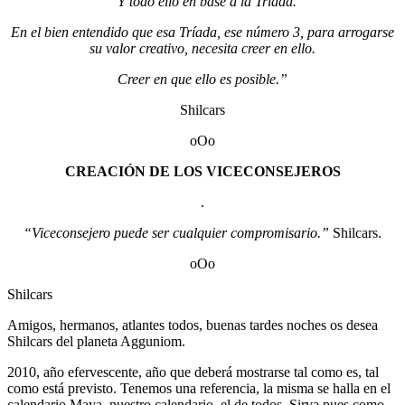
“Y todo ello en base a la Tríada.
En el bien entendido que esa Tríada, ese número 3, para arrogarse
su valor creativo, necesita creer en ello.
Creer en que ello es posible.”
Shilcars
oOo
CREACIÓN DE LOS VICECONSEJEROS
.
“Viceconsejero puede ser cualquier compromisario.”
Shilcars.
oOo
Shilcars
Amigos, hermanos, atlantes todos, buenas tardes noches os desea
Shilcars del planeta Agguniom.
2010, año efervescente, año que deberá mostrarse tal como es, tal
como está previsto. Tenemos una referencia, la misma se halla en el
calendario Maya, nuestro calendario, el de todos. Sirva pues como