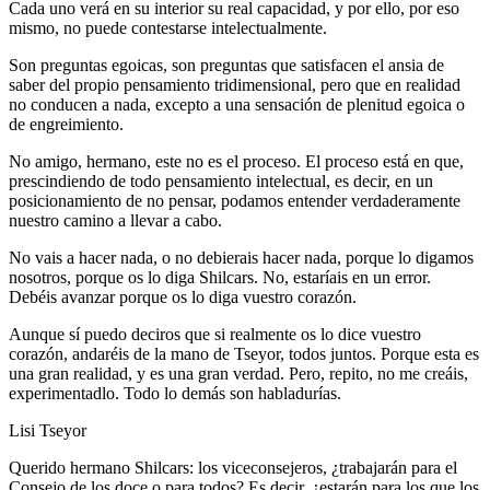
Cada uno verá en su interior su real capacidad, y por ello, por eso
mismo, no puede contestarse intelectualmente.
Son preguntas egoicas, son preguntas que satisfacen el ansia de
saber del propio pensamiento tridimensional, pero que en realidad
no conducen a nada, excepto a una sensación de plenitud egoica o
de engreimiento.
No amigo, hermano, este no es el proceso. El proceso está en que,
prescindiendo de todo pensamiento intelectual, es decir, en un
posicionamiento de no pensar, podamos entender verdaderamente
nuestro camino a llevar a cabo.
No vais a hacer nada, o no debierais hacer nada, porque lo digamos
nosotros, porque os lo diga Shilcars. No, estaríais en un error.
Debéis avanzar porque os lo diga vuestro corazón.
Aunque sí puedo deciros que si realmente os lo dice vuestro
corazón, andaréis de la mano de Tseyor, todos juntos. Porque esta es
una gran realidad, y es una gran verdad. Pero, repito, no me creáis,
experimentadlo. Todo lo demás son habladurías.
Lisi Tseyor
Querido hermano Shilcars: los viceconsejeros, ¿trabajarán para el
Consejo de los doce o para todos? Es decir, ¿estarán para los que los