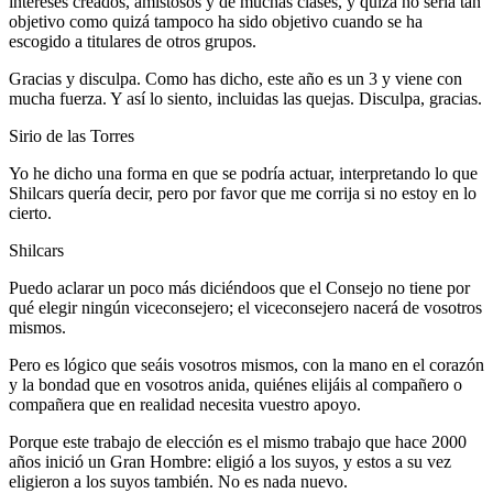
intereses creados, amistosos y de muchas clases, y quizá no sería tan
objetivo como quizá tampoco ha sido objetivo cuando se ha
escogido a titulares de otros grupos.
Gracias y disculpa. Como has dicho, este año es un 3 y viene con
mucha fuerza. Y así lo siento, incluidas las quejas. Disculpa, gracias.
Sirio de las Torres
Yo he dicho una forma en que se podría actuar, interpretando lo que
Shilcars quería decir, pero por favor que me corrija si no estoy en lo
cierto.
Shilcars
Puedo aclarar un poco más diciéndoos que el Consejo no tiene por
qué elegir ningún viceconsejero; el viceconsejero nacerá de vosotros
mismos.
Pero es lógico que seáis vosotros mismos, con la mano en el corazón
y la bondad que en vosotros anida, quiénes elijáis al compañero o
compañera que en realidad necesita vuestro apoyo.
Porque este trabajo de elección es el mismo trabajo que hace 2000
años inició un Gran Hombre: eligió a los suyos, y estos a su vez
eligieron a los suyos también. No es nada nuevo.