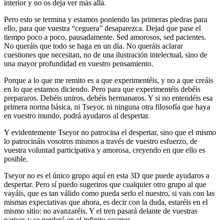
interior y no os deja ver más allá.
Pero esto se termina y estamos poniendo las primeras piedras para
ello, para que vuestra “ceguera” desaparezca. Dejad que pase el
tiempo poco a poco, pausadamente. Sed amorosos, sed pacientes.
No queráis que todo se haga en un día. No queráis aclarar
cuestiones que necesitan, no de una ilustración intelectual, sino de
una mayor profundidad en vuestro pensamiento.
Porque a lo que me remito es a que experimentéis, y no a que creáis
en lo que estamos diciendo. Pero para que experimentéis debéis
prepararos. Debéis uniros, debéis hermanaros. Y si no entendéis esa
primera norma básica, ni Tseyor, ni ninguna otra filosofía que haya
en vuestro mundo, podrá ayudaros al despertar.
Y evidentemente Tseyor no patrocina el despertar, sino que el mismo
lo patrocináis vosotros mismos a través de vuestro esfuerzo, de
vuestra voluntad participativa y amorosa, creyendo en que ello es
posible.
Tseyor no es el único grupo aquí en esta 3D que puede ayudaros a
despertar. Pero sí puedo sugeriros que cualquier otro grupo al que
vayáis, que es tan válido como pueda serlo el nuestro, si vais con las
mismas expectativas que ahora, es decir con la duda, estaréis en el
mismo sitio: no avanzaréis. Y el tren pasará delante de vuestras
narices y se perderá en el infinito cosmos.