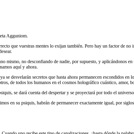
aneta Agguniom.
ecto que vuestras mentes lo exijan también. Pero hay un factor de no in
desear.
uno mismo, no desconfiando de nadie, por supuesto, y aplicándonos en el
gnamos aquí y ahora.
ya se desvelarán secretos que hasta ahora permanecen escondidos en lo
otros, de todos los humanos en el cosmos holográfico cuántico, amor, bo
quis, se dará cuenta del despertar y se proyectará por todo el universo
imos en su psiquis, habrán de permanecer exactamente igual, por siglos
. Cuando uno recibe este tipo de canalizaciones, ¿hasta dónde la pala