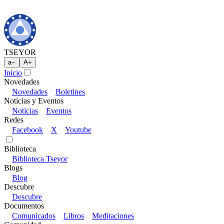
TSEYOR
a
−
A
+
Inicio
Novedades
Novedades
Boletines
Noticias y Eventos
Noticias
Eventos
Redes
Facebook
X
Youtube
Biblioteca
Biblioteca Tseyor
Blogs
Blog
Descubre
Descubre
Documentos
Comunicados
Libros
Meditaciones