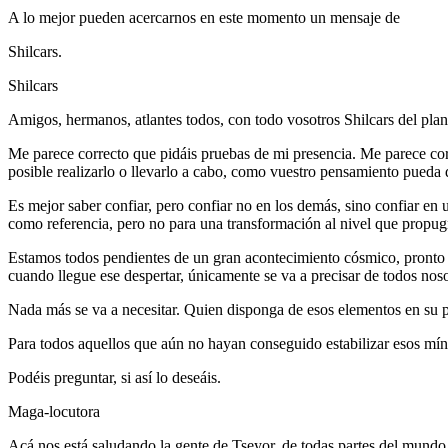
A lo mejor pueden acercarnos en este momento un mensaje de
Shilcars.
Shilcars
Amigos, hermanos, atlantes todos, con todo vosotros Shilcars del pl
Me parece correcto que pidáis pruebas de mi presencia. Me parece corr
posible realizarlo o llevarlo a cabo, como vuestro pensamiento pueda 
Es mejor saber confiar, pero confiar no en los demás, sino confiar en 
como referencia, pero no para una transformación al nivel que propu
Estamos todos pendientes de un gran acontecimiento cósmico, pronto 
cuando llegue ese despertar, únicamente se va a precisar de todos nos
Nada más se va a necesitar. Quien disponga de esos elementos en su psi
Para todos aquellos que aún no hayan conseguido estabilizar esos mín
Podéis preguntar, si así lo deseáis.
Maga-locutora
Acá nos está saludando la gente de Tseyor, de todas partes del mundo