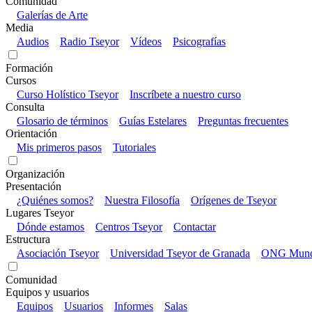
Comunidad
Galerías de Arte
Media
Audios
Radio Tseyor
Vídeos
Psicografías
Formación
Cursos
Curso Holístico Tseyor
Inscríbete a nuestro curso
Consulta
Glosario de términos
Guías Estelares
Preguntas frecuentes
Orientación
Mis primeros pasos
Tutoriales
Organización
Presentación
¿Quiénes somos?
Nuestra Filosofía
Orígenes de Tseyor
Lugares Tseyor
Dónde estamos
Centros Tseyor
Contactar
Estructura
Asociación Tseyor
Universidad Tseyor de Granada
ONG Mundo
Comunidad
Equipos y usuarios
Equipos
Usuarios
Informes
Salas