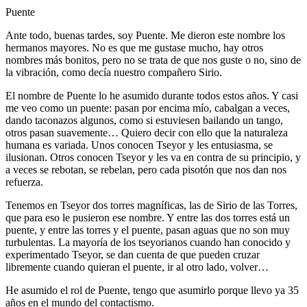
Puente
Ante todo, buenas tardes, soy Puente. Me dieron este nombre los
hermanos mayores. No es que me gustase mucho, hay otros
nombres más bonitos, pero no se trata de que nos guste o no, sino de
la vibración, como decía nuestro compañero Sirio.
El nombre de Puente lo he asumido durante todos estos años. Y casi
me veo como un puente: pasan por encima mío, cabalgan a veces,
dando taconazos algunos, como si estuviesen bailando un tango,
otros pasan suavemente… Quiero decir con ello que la naturaleza
humana es variada. Unos conocen Tseyor y les entusiasma, se
ilusionan. Otros conocen Tseyor y les va en contra de su principio, y
a veces se rebotan, se rebelan, pero cada pisotón que nos dan nos
refuerza.
Tenemos en Tseyor dos torres magníficas, las de Sirio de las Torres,
que para eso le pusieron ese nombre. Y entre las dos torres está un
puente, y entre las torres y el puente, pasan aguas que no son muy
turbulentas. La mayoría de los tseyorianos cuando han conocido y
experimentado Tseyor, se dan cuenta de que pueden cruzar
libremente cuando quieran el puente, ir al otro lado, volver…
He asumido el rol de Puente, tengo que asumirlo porque llevo ya 35
años en el mundo del contactismo.