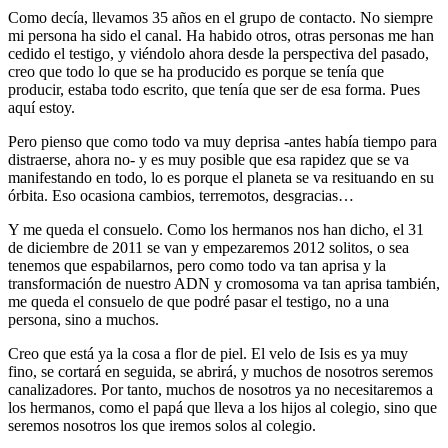
Como decía, llevamos 35 años en el grupo de contacto. No siempre
mi persona ha sido el canal. Ha habido otros, otras personas me han
cedido el testigo, y viéndolo ahora desde la perspectiva del pasado,
creo que todo lo que se ha producido es porque se tenía que
producir, estaba todo escrito, que tenía que ser de esa forma. Pues
aquí estoy.
Pero pienso que como todo va muy deprisa -antes había tiempo para
distraerse, ahora no- y es muy posible que esa rapidez que se va
manifestando en todo, lo es porque el planeta se va resituando en su
órbita. Eso ocasiona cambios, terremotos, desgracias…
Y me queda el consuelo. Como los hermanos nos han dicho, el 31
de diciembre de 2011 se van y empezaremos 2012 solitos, o sea
tenemos que espabilarnos, pero como todo va tan aprisa y la
transformación de nuestro ADN y cromosoma va tan aprisa también,
me queda el consuelo de que podré pasar el testigo, no a una
persona, sino a muchos.
Creo que está ya la cosa a flor de piel. El velo de Isis es ya muy
fino, se cortará en seguida, se abrirá, y muchos de nosotros seremos
canalizadores. Por tanto, muchos de nosotros ya no necesitaremos a
los hermanos, como el papá que lleva a los hijos al colegio, sino que
seremos nosotros los que iremos solos al colegio.