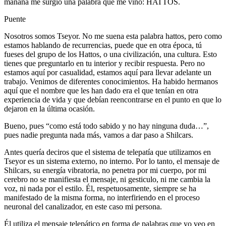
mañana me surgió una palabra que me vino: HATTOS.
Puente
Nosotros somos Tseyor. No me suena esta palabra hattos, pero como
estamos hablando de recurrencias, puede que en otra época, tú
fueses del grupo de los Hattos, o una civilización, una cultura. Esto
tienes que preguntarlo en tu interior y recibir respuesta. Pero no
estamos aquí por casualidad, estamos aquí para llevar adelante un
trabajo. Venimos de diferentes conocimientos. Ha habido hermanos
aquí que el nombre que les han dado era el que tenían en otra
experiencia de vida y que debían reencontrarse en el punto en que lo
dejaron en la última ocasión.
Bueno, pues “como está todo sabido y no hay ninguna duda…”,
pues nadie pregunta nada más, vamos a dar paso a Shilcars.
Antes quería deciros que el sistema de telepatía que utilizamos en
Tseyor es un sistema externo, no interno. Por lo tanto, el mensaje de
Shilcars, su energía vibratoria, no penetra por mi cuerpo, por mi
cerebro no se manifiesta el mensaje, ni gesticulo, ni me cambia la
voz, ni nada por el estilo. Él, respetuosamente, siempre se ha
manifestado de la misma forma, no interfiriendo en el proceso
neuronal del canalizador, en este caso mi persona.
Él utiliza el mensaje telepático en forma de palabras que yo veo en