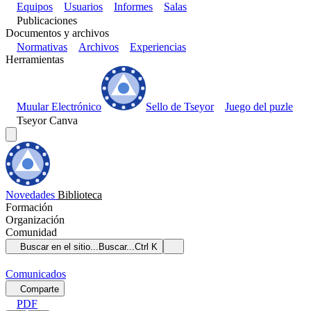
Equipos
Usuarios
Informes
Salas
Publicaciones
Documentos y archivos
Normativas
Archivos
Experiencias
Herramientas
Muular Electrónico
Sello de Tseyor
Juego del puzle
Tseyor Canva
Novedades
Biblioteca
Formación
Organización
Comunidad
Buscar en el sitio...
Buscar...
Ctrl K
Comunicados
Comparte
PDF