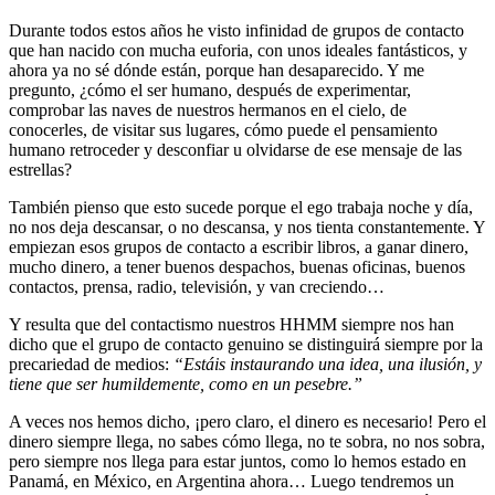
Durante todos estos años he visto infinidad de grupos de contacto
que han nacido con mucha euforia, con unos ideales fantásticos, y
ahora ya no sé dónde están, porque han desaparecido. Y me
pregunto, ¿cómo el ser humano, después de experimentar,
comprobar las naves de nuestros hermanos en el cielo, de
conocerles, de visitar sus lugares, cómo puede el pensamiento
humano retroceder y desconfiar u olvidarse de ese mensaje de las
estrellas?
También pienso que esto sucede porque el ego trabaja noche y día,
no nos deja descansar, o no descansa, y nos tienta constantemente. Y
empiezan esos grupos de contacto a escribir libros, a ganar dinero,
mucho dinero, a tener buenos despachos, buenas oficinas, buenos
contactos, prensa, radio, televisión, y van creciendo…
Y resulta que del contactismo nuestros HHMM siempre nos han
dicho que el grupo de contacto genuino se distinguirá siempre por la
precariedad de medios:
“Estáis instaurando una idea, una ilusión, y
tiene que ser humildemente, como en un pesebre.”
A veces nos hemos dicho, ¡pero claro, el dinero es necesario! Pero el
dinero siempre llega, no sabes cómo llega, no te sobra, no nos sobra,
pero siempre nos llega para estar juntos, como lo hemos estado en
Panamá, en México, en Argentina ahora… Luego tendremos un