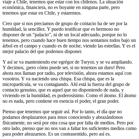
viaje a Chile, tenemos que estar con los chilenos. La situación
económica, financiera, no es boyante en ninguna parte, pero
tenemos que estar en Chile, y estaremos.
Creo que si nos preciamos de grupo de contacto ha de ser por la
humildad, la sencillez. Y puedo testificar que es hermoso no
disponer de un “palacio”, ni de un local adecuado, porque no lo
tenemos, pero cuando hace buen tiempo nos sentamos todos bajo un
árbol en el campo y cuando es de noche, viendo las estrellas. Y es el
mejor palacio del que podemos disponer.
Y así se va manteniendo ese egrégor de Tseyor, y se va ampliando.
Y decimos, ¡pero cómo puede ser, si no tenemos un duro! Pero
ahora nos llaman por radio, por televisión, ahora estamos aquí con
vosotros. Y va naciendo una chispa. Esa chispa, que es la
micropartícula, se va contagiando. Ahí está la fuerza del grupo de
contacto genuino, que es aquel que no disponiendo de nada, y
viviendo en la humildad, es poderosísimo. Como el átomo. El átomo
no es nada, pero contiene en esencia el poder, el gran poder.
Pienso que tenemos que seguir así. Por lo tanto, el día que no
podamos desplazarnos para irnos conociendo y abrazándonos
físicamente, no será por otra cosa que por falta de medios. Pero por
otro lado, pienso que no nos van a faltar los suficientes medios como
para poder abrazarnos. Es un contrasentido, pero así es.