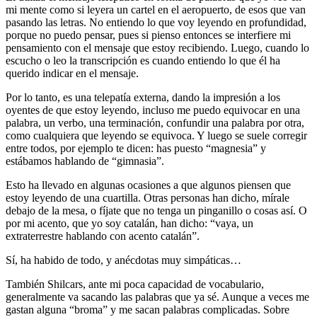
mi mente como si leyera un cartel en el aeropuerto, de esos que van
pasando las letras. No entiendo lo que voy leyendo en profundidad,
porque no puedo pensar, pues si pienso entonces se interfiere mi
pensamiento con el mensaje que estoy recibiendo. Luego, cuando lo
escucho o leo la transcripción es cuando entiendo lo que él ha
querido indicar en el mensaje.
Por lo tanto, es una telepatía externa, dando la impresión a los
oyentes de que estoy leyendo, incluso me puedo equivocar en una
palabra, un verbo, una terminación, confundir una palabra por otra,
como cualquiera que leyendo se equivoca. Y luego se suele corregir
entre todos, por ejemplo te dicen: has puesto “magnesia” y
estábamos hablando de “gimnasia”.
Esto ha llevado en algunas ocasiones a que algunos piensen que
estoy leyendo de una cuartilla. Otras personas han dicho, mírale
debajo de la mesa, o fíjate que no tenga un pinganillo o cosas así. O
por mi acento, que yo soy catalán, han dicho: “vaya, un
extraterrestre hablando con acento catalán”.
Sí, ha habido de todo, y anécdotas muy simpáticas…
También Shilcars, ante mi poca capacidad de vocabulario,
generalmente va sacando las palabras que ya sé. Aunque a veces me
gastan alguna “broma” y me sacan palabras complicadas. Sobre