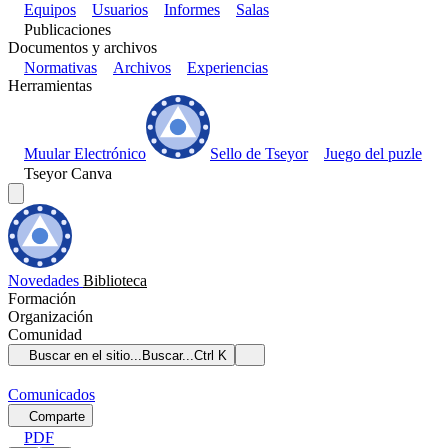
Equipos
Usuarios
Informes
Salas
Publicaciones
Documentos y archivos
Normativas
Archivos
Experiencias
Herramientas
Muular Electrónico
Sello de Tseyor
Juego del puzle
Tseyor Canva
Novedades
Biblioteca
Formación
Organización
Comunidad
Buscar en el sitio...
Buscar...
Ctrl K
Comunicados
Comparte
PDF