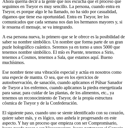
Ahora querría decir a la gente que nos escucha que el proceso que
seguimos en Tseyor es muy sencillo. La persona, cuando entra en
Tseyor, es porque algo le ha llamado, no ha sido por casualidad,
digamos que tiene esa oportunidad. Entra en Tseyor, lee los
comunicados que cada semana nos dan los hermanos mayores y, si
le resuena el mensaje, se va integrando.
A esa persona nueva, lo primero que se le ofrece es la posibilidad de
saber su nombre simbólico. Un nombre que forma parte de un gran
puzle holográfico cuántico. Seremos ya en torno a unos 5000 que
tenemos nombre simbólico. El mío es Puente, tenemos a Sirio,
tenemos a Cosmos, tenemos a Sala, que estamos aquí. Bueno
muchísimos.
Ese nombre tiene una vibración especial y actúa en nosotros como
una especie de mantra. O sea, que en los ejercicios de
autoobservación, de sanación, cuando aplicamos el Púlsar Sanador
de Tseyor a los enfermos, cuando aplicamos la piedra energetizada
para sanar, para cuidar de las plantas, de los alimentos, etc., ya
tenemos un reconocimiento de Tseyor, de la propia estructura
cósmica de Tseyor y de la Confederación.
El siguiente paso, cuando uno se siente identificado con su corazón,
quiere saber más, y es lógico, uno anhela ir progresando en este
aspecto. Y hay un proceso que empieza con ser Compromisario,