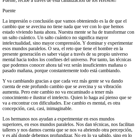
Puente, recibe a través de esta canalización de los HHMM?
Puente
La impresión o conclusión que vamos obteniendo es la de que el
cambio que se avecina no tiene nada que ver con lo que hemos
estado viviendo hasta ahora. Nuestra mente se ha de transformar con
un salto cuántico. Un salto cuántico no significa mayor
intelectualidad, sino mayor comprensión. Y dominar y experimentar
esos mundos paralelos. O sea, el reto que tiene el hombre en la
presente generación es saber viajar a través de su propio universo
mental hacia todos los confines del universo. Por tanto, las técnicas
que podemos conocer ahora tal vez serán insuficientes mañana o
pasado mañana, porque constantemente todo está cambiando.
Y va cambiando gracias a que cada vez más gente se va dando
cuenta de este profundo cambio que se avecina y su vibración
aumenta. Pero este cambio no va encaminado a tener más
conocimiento e ilustrar el intelecto. Quien lo haga así pienso que se
va a encontrar con dificultades. Ese cambio es mental, es otra
concepción, casi, casi, inimaginable.
Los hermanos nos ayudan a experimentar en esos mundos
superiores, en esos mundos paralelos. Nos dan técnicas, nos facilitan
talleres y nos damos cuenta que se nos va abriendo otra percepción,
y es ahí donde debemos profundizar. No en lo ya sabido, sino en lo