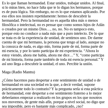
Es lo que llaman hermandad. Estar unidos, trabajar unidos. Al final,
si lo miras bien, no hace falta que te lo digan los hermanos, porque
es de pura lógica. Sin embargo, no es lo que estamos aplicando. Por
eso ellos nos insisten repetidamente: hemos de descubrir la
hermandad. Pero la hermandad no es aquella idea más o menos
filosófica o intelectual, no es pensar que como somos hijos de Adán
o creados por un mismo Dios…, no, no. No es tampoco esto,
porque esto no conduce a nada más que a puro intelecto. De lo que
se trata es de la experiencia de unidad, de sentirnos uno. De darme
cuenta de que mi hermano, la persona que tengo al lado, aunque no
la conozca de nada, es algo mío, forma parte de mí, forma parte de
mi esencia, y por lo tanto participa de mi experiencia. “Ahora lo
estoy viendo, ahora me habla, ahora me dice…” Y, “como participa
de mi historia, forma parte también de toda mi esencia personal.” Y
así uno llega a descubrir la unidad, el uno. Percibir la unión.
Maga (Radio Mantra)
¿Cómo hacemos para despertar a este sentimiento de unidad o de
hermandad en una sociedad en la que, a decir verdad, supone
prácticamente todo lo contrario? Y la pregunta sería si esta práctica
de hermandad, este despertar a ese sentimiento fraterno a lo mejor
deberíamos empezar a realizarlo en los grupos en los que nosotros
nos movemos, de gente más afín, porque a nivel social, no digo que
sea imposible, pero es bastante más complicado, ¿no?