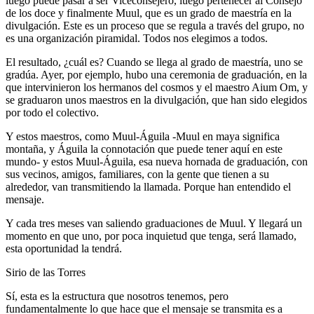
luego puede pasar a ser Viceconsejero, luego pertenecer al Consejo
de los doce y finalmente Muul, que es un grado de maestría en la
divulgación. Este es un proceso que se regula a través del grupo, no
es una organización piramidal. Todos nos elegimos a todos.
El resultado, ¿cuál es? Cuando se llega al grado de maestría, uno se
gradúa. Ayer, por ejemplo, hubo una ceremonia de graduación, en la
que intervinieron los hermanos del cosmos y el maestro Aium Om, y
se graduaron unos maestros en la divulgación, que han sido elegidos
por todo el colectivo.
Y estos maestros, como Muul-Águila -Muul en maya significa
montaña, y Águila la connotación que puede tener aquí en este
mundo- y estos Muul-Águila, esa nueva hornada de graduación, con
sus vecinos, amigos, familiares, con la gente que tienen a su
alrededor, van transmitiendo la llamada. Porque han entendido el
mensaje.
Y cada tres meses van saliendo graduaciones de Muul. Y llegará un
momento en que uno, por poca inquietud que tenga, será llamado,
esta oportunidad la tendrá.
Sirio de las Torres
Sí, esta es la estructura que nosotros tenemos, pero
fundamentalmente lo que hace que el mensaje se transmita es a