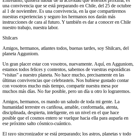
Entretanto, quisiera hablar de la actividad que tenemos próxima, es
una convivencia que se está preparando en Chile, del 25 de octubre
al 1 de noviembre. Es una convivencia, en la que compartiremos
nuestras experiencias y seguro los hermanos nos darán más
instrucciones de cara al futuro. Y también es dar a conocer en Chile
nuestro trabajo, nuestra labor.
Shilcars
Amigos, hermanos, atlantes todos, buenas tardes, soy Shilcars, del
planeta Agguniom.
Un gran placer estar con vosotros, nuevamente. Aquí, en Agguniom,
estamos todos felices y contentos, sabemos de vuestras esporádicas
“visitas” a nuestro planeta. No hace mucho, precisamente en las
últimas convivencias que celebrasteis. Nos hubiese gustado contar
con vosotros mucho más tiempo, compartir nuestra mesa por
muchos más días. No fue posible, pero un día u otro lo lograremos.
Amigos, hermanos, os mando un saludo de toda mi gente. La
humanidad terrestre es cariñosa, amable, conformada, atenta,
disciplinada, despierta, inteligente, en un nivel en el que hace
posible que el cosmos entero se vuelque hacia ella para auparla en
ese próximo salto cósmico-cuántico.
El rayo sincronizador se está preparando; los astros, planetas y todo