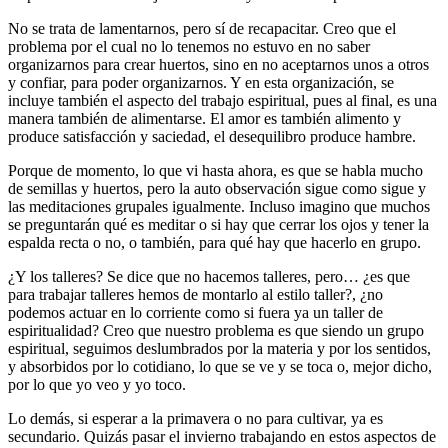
No se trata de lamentarnos, pero sí de recapacitar. Creo que el
problema por el cual no lo tenemos no estuvo en no saber
organizarnos para crear huertos, sino en no aceptarnos unos a otros
y confiar, para poder organizarnos. Y en esta organización, se
incluye también el aspecto del trabajo espiritual, pues al final, es una
manera también de alimentarse. El amor es también alimento y
produce satisfacción y saciedad, el desequilibro produce hambre.
Porque de momento, lo que vi hasta ahora, es que se habla mucho
de semillas y huertos, pero la auto observación sigue como sigue y
las meditaciones grupales igualmente. Incluso imagino que muchos
se preguntarán qué es meditar o si hay que cerrar los ojos y tener la
espalda recta o no, o también, para qué hay que hacerlo en grupo.
¿Y los talleres? Se dice que no hacemos talleres, pero… ¿es que
para trabajar talleres hemos de montarlo al estilo taller?, ¿no
podemos actuar en lo corriente como si fuera ya un taller de
espiritualidad? Creo que nuestro problema es que siendo un grupo
espiritual, seguimos deslumbrados por la materia y por los sentidos,
y absorbidos por lo cotidiano, lo que se ve y se toca o, mejor dicho,
por lo que yo veo y yo toco.
Lo demás, si esperar a la primavera o no para cultivar, ya es
secundario. Quizás pasar el invierno trabajando en estos aspectos de