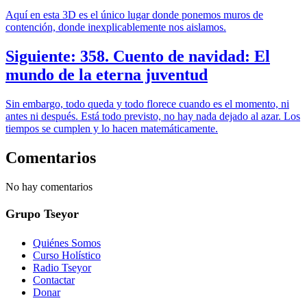
Aquí en esta 3D es el único lugar donde ponemos muros de
contención, donde inexplicablemente nos aislamos.
Siguiente: 358. Cuento de navidad: El
mundo de la eterna juventud
Sin embargo, todo queda y todo florece cuando es el momento, ni
antes ni después. Está todo previsto, no hay nada dejado al azar. Los
tiempos se cumplen y lo hacen matemáticamente.
Comentarios
No hay comentarios
Grupo Tseyor
Quiénes Somos
Curso Holístico
Radio Tseyor
Contactar
Donar