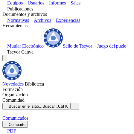
Equipos
Usuarios
Informes
Salas
Publicaciones
Documentos y archivos
Normativas
Archivos
Experiencias
Herramientas
Muular Electrónico
Sello de Tseyor
Juego del puzle
Tseyor Canva
Novedades
Biblioteca
Formación
Organización
Comunidad
Buscar en el sitio...
Buscar...
Ctrl K
Comunicados
Comparte
PDF