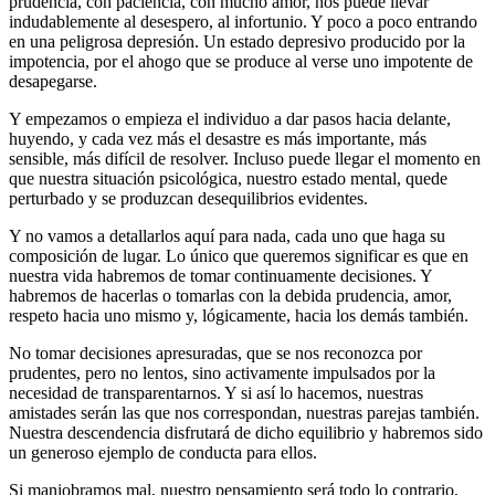
prudencia, con paciencia, con mucho amor, nos puede llevar
indudablemente al desespero, al infortunio. Y poco a poco entrando
en una peligrosa depresión. Un estado depresivo producido por la
impotencia, por el ahogo que se produce al verse uno impotente de
desapegarse.
Y empezamos o empieza el individuo a dar pasos hacia delante,
huyendo, y cada vez más el desastre es más importante, más
sensible, más difícil de resolver. Incluso puede llegar el momento en
que nuestra situación psicológica, nuestro estado mental, quede
perturbado y se produzcan desequilibrios evidentes.
Y no vamos a detallarlos aquí para nada, cada uno que haga su
composición de lugar. Lo único que queremos significar es que en
nuestra vida habremos de tomar continuamente decisiones. Y
habremos de hacerlas o tomarlas con la debida prudencia, amor,
respeto hacia uno mismo y, lógicamente, hacia los demás también.
No tomar decisiones apresuradas, que se nos reconozca por
prudentes, pero no lentos, sino activamente impulsados por la
necesidad de transparentarnos. Y si así lo hacemos, nuestras
amistades serán las que nos correspondan, nuestras parejas también.
Nuestra descendencia disfrutará de dicho equilibrio y habremos sido
un generoso ejemplo de conducta para ellos.
Si maniobramos mal, nuestro pensamiento será todo lo contrario,