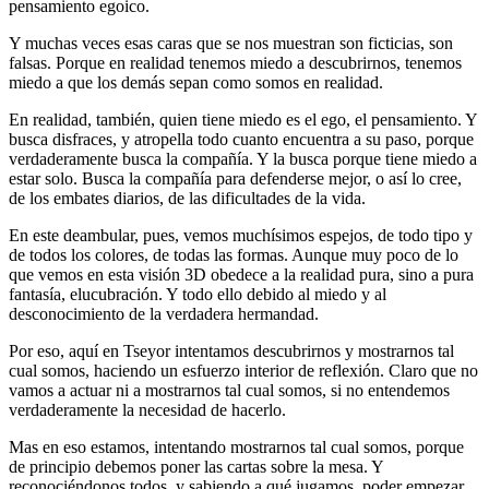
pensamiento egoico.
Y muchas veces esas caras que se nos muestran son ficticias, son
falsas. Porque en realidad tenemos miedo a descubrirnos, tenemos
miedo a que los demás sepan como somos en realidad.
En realidad, también, quien tiene miedo es el ego, el pensamiento. Y
busca disfraces, y atropella todo cuanto encuentra a su paso, porque
verdaderamente busca la compañía. Y la busca porque tiene miedo a
estar solo. Busca la compañía para defenderse mejor, o así lo cree,
de los embates diarios, de las dificultades de la vida.
En este deambular, pues, vemos muchísimos espejos, de todo tipo y
de todos los colores, de todas las formas. Aunque muy poco de lo
que vemos en esta visión 3D obedece a la realidad pura, sino a pura
fantasía, elucubración. Y todo ello debido al miedo y al
desconocimiento de la verdadera hermandad.
Por eso, aquí en Tseyor intentamos descubrirnos y mostrarnos tal
cual somos, haciendo un esfuerzo interior de reflexión. Claro que no
vamos a actuar ni a mostrarnos tal cual somos, si no entendemos
verdaderamente la necesidad de hacerlo.
Mas en eso estamos, intentando mostrarnos tal cual somos, porque
de principio debemos poner las cartas sobre la mesa. Y
reconociéndonos todos, y sabiendo a qué jugamos, poder empezar