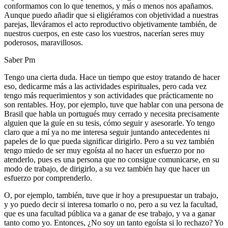
conformamos con lo que tenemos, y más o menos nos apañamos.
Aunque puedo añadir que si eligiéramos con objetividad a nuestras
parejas, lleváramos el acto reproductivo objetivamente también, de
nuestros cuerpos, en este caso los vuestros, nacerían seres muy
poderosos, maravillosos.
Saber Pm
Tengo una cierta duda. Hace un tiempo que estoy tratando de hacer
eso, dedicarme más a las actividades espirituales, pero cada vez
tengo más requerimientos y son actividades que prácticamente no
son rentables. Hoy, por ejemplo, tuve que hablar con una persona de
Brasil que habla un portugués muy cerrado y necesita precisamente
alguien que la guíe en su tesis, cómo seguir y asesorarle. Yo tengo
claro que a mí ya no me interesa seguir juntando antecedentes ni
papeles de lo que pueda significar dirigirlo. Pero a su vez también
tengo miedo de ser muy egoísta al no hacer un esfuerzo por no
atenderlo, pues es una persona que no consigue comunicarse, en su
modo de trabajo, de dirigirlo, a su vez también hay que hacer un
esfuerzo por comprenderlo.
O, por ejemplo, también, tuve que ir hoy a presupuestar un trabajo,
y yo puedo decir si interesa tomarlo o no, pero a su vez la facultad,
que es una facultad pública va a ganar de ese trabajo, y va a ganar
tanto como yo. Entonces, ¿No soy un tanto egoísta si lo rechazo? Yo