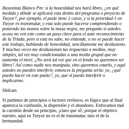
Ilusionista Blanco Pm: si la honestidad nos hará libres, ¿en qué
medida y dónde se aplicará esta dentro del programa o proyecto de
Tseyor?, por ejemplo, el puzle tiene 2 caras, y si la prioridad 1 en
Tseyor es transmutar, y esta solo puede hacerse comprendiendo o
poniendo las manos sobre la masa negra, me pregunto si ustedes
acaso no ven este como un paso clave para el auto reconocimiento
de la Tríada, pero si esta no sabe, no entiende, o no se puede hacer
este trabajo, hablando de honestidad, sencillamente me desilusiono.
Y muchas veces me desilusionan tus respuestas a medias, muy
simples, tal vez muy condicionadas a una media grupal que no
aumenta el nivel. ¿No será tal vez que en el fondo no queremos ser
libres? Así como nadie nos manipula, sino queremos estarlo, y aquí
ustedes no pueden interferir, entonces la pregunta seria: yo, ¿qué
puedo hacer en este punto?, yo, que sí puedo interferir o
implicarme.
Shilcars
Si partimos de principios o factores erróneos, es lógico que al final
aparezca la confusión, la dispersión y el abandono. Enfocamos mal
la cuestión desde un principio, ¡claro que sí!, porque el objetivo
nuestro, aquí en Tseyor no es el de transmutar, sino el de la
hermandad.