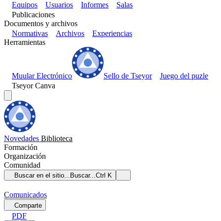
Equipos
Usuarios
Informes
Salas
Publicaciones
Documentos y archivos
Normativas
Archivos
Experiencias
Herramientas
Muular Electrónico
Sello de Tseyor
Juego del puzle
Tseyor Canva
Novedades
Biblioteca
Formación
Organización
Comunidad
Buscar en el sitio...
Buscar...
Ctrl K
Comunicados
Comparte
PDF