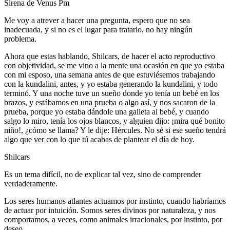
Sirena de Venus Pm
Me voy a atrever a hacer una pregunta, espero que no sea
inadecuada, y si no es el lugar para tratarlo, no hay ningún
problema.
Ahora que estas hablando, Shilcars, de hacer el acto reproductivo
con objetividad, se me vino a la mente una ocasión en que yo estaba
con mi esposo, una semana antes de que estuviésemos trabajando
con la kundalini, antes, y yo estaba generando la kundalini, y todo
terminó. Y una noche tuve un sueño donde yo tenía un bebé en los
brazos, y estábamos en una prueba o algo así, y nos sacaron de la
prueba, porque yo estaba dándole una galleta al bebé, y cuando
salgo lo miro, tenía los ojos blancos, y alguien dijo: ¡mira qué bonito
niño!, ¿cómo se llama? Y le dije: Hércules. No sé si ese sueño tendrá
algo que ver con lo que tú acabas de plantear el día de hoy.
Shilcars
Es un tema difícil, no de explicar tal vez, sino de comprender
verdaderamente.
Los seres humanos atlantes actuamos por instinto, cuando habríamos
de actuar por intuición. Somos seres divinos por naturaleza, y nos
comportamos, a veces, como animales irracionales, por instinto, por
deseo.