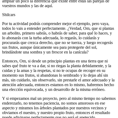
ampliar un poco la diferencia que existe entre estas las parejas de
vuestros mundos y las de aquí.
Shilcars
Por tu actividad podrás comprender mejor el ejemplo, pero vaya,
todos lo vais a entender perfectamente. ¿Verdad, Om, que si plantas
un arbolito, primero sabrás, o habrás de saber, para qué lo haces, y
lo abonarás con la turba adecuada, lo regarás, lo cuidarás y
procurarás que crezca derecho, que no se tuerza, y luego recogerás
sus frutos, aunque únicamente sea para protegerte del sol,
brindándote una sombra y un frescor en la canícula?
Entonces, Om, si desde un principio plantas en una tierra que ni
sabes qué fruto te va a dar, si no riegas la planta debidamente, y la
cuidas y la amas y la respetas, si no te ocupas de recoger en su
momento sus frutos, si abandonas lo sembrado y lo dejas ahí sin
más, sin cuidarlo, sin observarlo, sin prestarle el amor adecuado y la
atención adecuada, entonces estamos en lo mismo, habremos hecho
una elección equivocada, y un desarrollo de la misma erróneo.
Y si empezamos mal un proyecto, pero al mismo tiempo no sabemos
enderezarlo, no tenemos paciencia, no somos amorosos en ese
aspecto y miramos los árboles plantados por nuestros vecinos y
obviamos el nuestro, y nuestro propio fruto, entonces el resultado
puede adivinarse perfectamente que no será el apetecido.