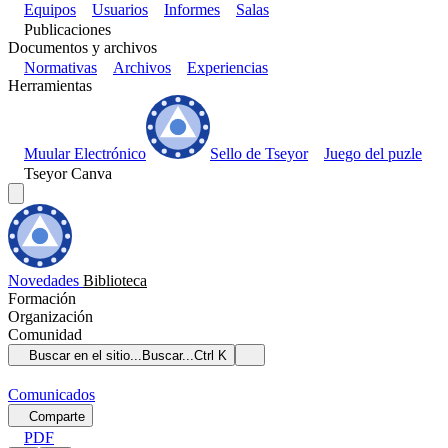
Equipos
Usuarios
Informes
Salas
Publicaciones
Documentos y archivos
Normativas
Archivos
Experiencias
Herramientas
Muular Electrónico
Sello de Tseyor
Juego del puzle
Tseyor Canva
Novedades
Biblioteca
Formación
Organización
Comunidad
Buscar en el sitio...
Buscar...
Ctrl K
Comunicados
Comparte
PDF