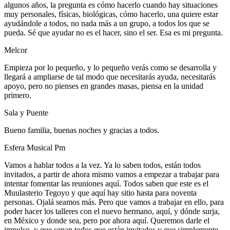
algunos años, la pregunta es cómo hacerlo cuando hay situaciones
muy personales, físicas, biológicas, cómo hacerlo, una quiere estar
ayudándole a todos, no nada más a un grupo, a todos los que se
pueda. Sé que ayudar no es el hacer, sino el ser. Esa es mi pregunta.
Melcor
Empieza por lo pequeño, y lo pequeño verás como se desarrolla y
llegará a ampliarse de tal modo que necesitarás ayuda, necesitarás
apoyo, pero no pienses en grandes masas, piensa en la unidad
primero.
Sala y Puente
Bueno familia, buenas noches y gracias a todos.
Esfera Musical Pm
Vamos a hablar todos a la vez. Ya lo saben todos, están todos
invitados, a partir de ahora mismo vamos a empezar a trabajar para
intentar fomentar las reuniones aquí. Todos saben que este es el
Muulasterio Tegoyo y que aquí hay sitio hasta para noventa
personas. Ojalá seamos más. Pero que vamos a trabajar en ello, para
poder hacer los talleres con el nuevo hermano, aquí, y dónde surja,
en México y donde sea, pero por ahora aquí. Queremos darle el
impulso, y que sepan todos que están invitados y que simplemente