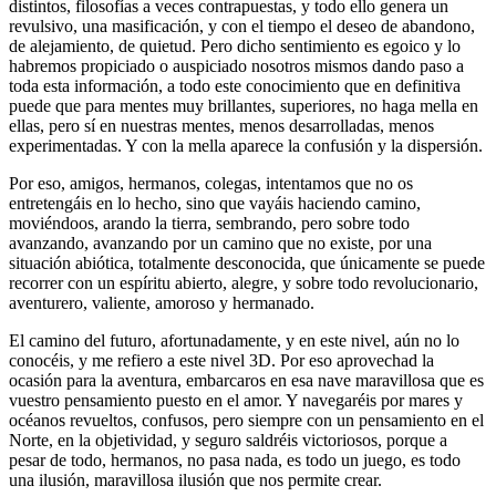
distintos, filosofías a veces contrapuestas, y todo ello genera un
revulsivo, una masificación, y con el tiempo el deseo de abandono,
de alejamiento, de quietud. Pero dicho sentimiento es egoico y lo
habremos propiciado o auspiciado nosotros mismos dando paso a
toda esta información, a todo este conocimiento que en definitiva
puede que para mentes muy brillantes, superiores, no haga mella en
ellas, pero sí en nuestras mentes, menos desarrolladas, menos
experimentadas. Y con la mella aparece la confusión y la dispersión.
Por eso, amigos, hermanos, colegas, intentamos que no os
entretengáis en lo hecho, sino que vayáis haciendo camino,
moviéndoos, arando la tierra, sembrando, pero sobre todo
avanzando, avanzando por un camino que no existe, por una
situación abiótica, totalmente desconocida, que únicamente se puede
recorrer con un espíritu abierto, alegre, y sobre todo revolucionario,
aventurero, valiente, amoroso y hermanado.
El camino del futuro, afortunadamente, y en este nivel, aún no lo
conocéis, y me refiero a este nivel 3D. Por eso aprovechad la
ocasión para la aventura, embarcaros en esa nave maravillosa que es
vuestro pensamiento puesto en el amor. Y navegaréis por mares y
océanos revueltos, confusos, pero siempre con un pensamiento en el
Norte, en la objetividad, y seguro saldréis victoriosos, porque a
pesar de todo, hermanos, no pasa nada, es todo un juego, es todo
una ilusión, maravillosa ilusión que nos permite crear.