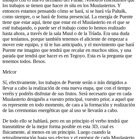
los trabajos se tienen que hacer
in situ
en los Muulasterios. Y
entonces estamos pensando cómo se hará, si se hará vía Paltalk,
como siempre, o se hará de forma presencial. La energía de Puente
tiene que estar aquí, tiene que estar en el Muulasterio en el que se
esté trabajando, o puede ser el trabajo como lo hemos realizado
hasta ahora, a través de la sala Muul o de la Tríada. Era una duda
que teníamos, porque también tenemos el aliciente de empezar a
mover este equipo, y tú te has anticipado, y el movimiento que hará
Puente me imagino que tendrá que recalar en muchos sitios, y una
parada que tendrá que hacer es en Tegoyo. Esta es la pregunta que
tenemos todos. Besos.
Melcor
Sí, efectivamente, los trabajos de Puente serán o irán dirigidos a
llevar a cabo la realización de esta nueva etapa, que con el tiempo
veréis y podréis disfrutar de sus frutos. Será necesario que en cada
Muulasterio designéis a vuestro principal, vuestro prior, a aquel que
os represente en todo momento, de cara a la formación y realización
de las ceremonias energéticas que al uso se llevarán a cabo.
De todo ello se hablará, pero en un principio el verbo tendrá que
transmitirse de la mejor forma posible en esta 3D, cual es
físicamente, al menos en un principio. Luego cuando la
retroalimentación haga sus efectos y el egrégor de cada Muulasterio