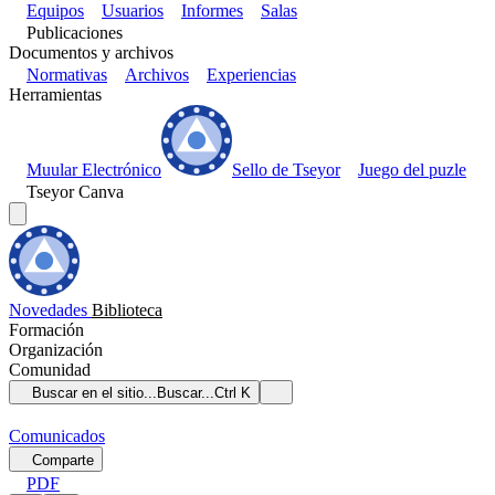
Equipos
Usuarios
Informes
Salas
Publicaciones
Documentos y archivos
Normativas
Archivos
Experiencias
Herramientas
Muular Electrónico
Sello de Tseyor
Juego del puzle
Tseyor Canva
Novedades
Biblioteca
Formación
Organización
Comunidad
Buscar en el sitio...
Buscar...
Ctrl K
Comunicados
Comparte
PDF