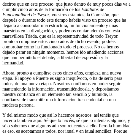
deciros que en este proceso, que justo dentro de muy pocos días va a
cumplir cinco años de la formación de los
Estatutos de
Funcionalidad de Tseyor
, vuestros estatutos, la Comisión, que
después o durante todo este tiempo habéis visto un proceso que ha
llegado a consolidar una estructura, un funcionamiento y unas
maestrías en la divulgación, y podemos contar además con esta
maravillosa Tríada, que es la representatividad de todo Tseyor,
pronto a cumplirse estos cinco años de dicho evento, podréis
comprobar como ha funcionado todo el proceso. No os hemos
dejado parar en ningún momento, hemos ido añadiendo acciones
que han permitido el debate, la libertad de expresión y la
hermandad.
Ahora, pronto a cumplirse estos cinco años, empieza una nueva
etapa. El apoyo a Puente es signo inequívoco, o ha de serlo para
todos, de una nueva etapa. Nosotros confiamos en poder seguir
manteniendo la información, transmitiéndoosla, y depositamos
nuestra confianza en un elemento tan sencillo y humilde, la
confianza de transmitir una información trascendental en una
modesta persona.
Y del mismo modo que así lo hacemos nosotros, así tenéis que
hacerlo también aquí. Sé que lo hacéis, sé que lo intentáis algunos, y
sé o sabemos que algunos aún son reticentes a ello. Pero la humildad
es eso, es aceptarnos a todos, por igual y en igual sencillez. Porque