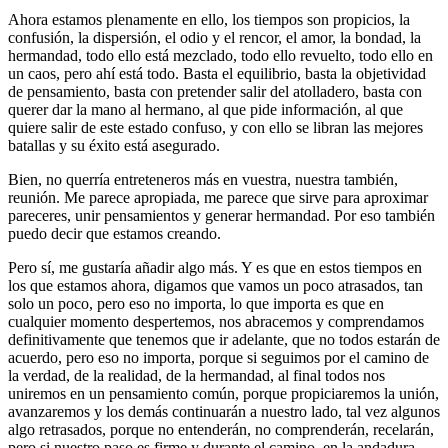
Ahora estamos plenamente en ello, los tiempos son propicios, la
confusión, la dispersión, el odio y el rencor, el amor, la bondad, la
hermandad, todo ello está mezclado, todo ello revuelto, todo ello en
un caos, pero ahí está todo. Basta el equilibrio, basta la objetividad
de pensamiento, basta con pretender salir del atolladero, basta con
querer dar la mano al hermano, al que pide información, al que
quiere salir de este estado confuso, y con ello se libran las mejores
batallas y su éxito está asegurado.
Bien, no querría entreteneros más en vuestra, nuestra también,
reunión. Me parece apropiada, me parece que sirve para aproximar
pareceres, unir pensamientos y generar hermandad. Por eso también
puedo decir que estamos creando.
Pero sí, me gustaría añadir algo más. Y es que en estos tiempos en
los que estamos ahora, digamos que vamos un poco atrasados, tan
solo un poco, pero eso no importa, lo que importa es que en
cualquier momento despertemos, nos abracemos y comprendamos
definitivamente que tenemos que ir adelante, que no todos estarán de
acuerdo, pero eso no importa, porque si seguimos por el camino de
la verdad, de la realidad, de la hermandad, al final todos nos
uniremos en un pensamiento común, porque propiciaremos la unión,
avanzaremos y los demás continuarán a nuestro lado, tal vez algunos
algo retrasados, porque no entenderán, no comprenderán, recelarán,
pero si nuestro paso es firme y durante el camino, en la andadura,