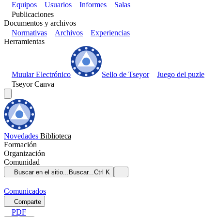
Equipos
Usuarios
Informes
Salas
Publicaciones
Documentos y archivos
Normativas
Archivos
Experiencias
Herramientas
Muular Electrónico
Sello de Tseyor
Juego del puzle
Tseyor Canva
Novedades
Biblioteca
Formación
Organización
Comunidad
Buscar en el sitio...
Buscar...
Ctrl K
Comunicados
Comparte
PDF