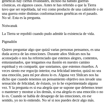
genéticas hay ciertas rivalidades, incluso ha habido guerras
cósmicas, en algunos casos. Antes te has referido a que la Tierra
tuvo que ser repoblada, tal vez como producto de una catástrofe o de
una guerra entre distintas conformaciones genéticas en el pasado.
No sé. Esta es la pregunta.
Noiwanak
La Tierra se repobló cuando pudo admitir la existencia de vida.
Pigmalión
Quiero preguntar algo que quizá varias personas pensamos, es una
duda acerca de las emociones. Durante años Shilcars nos ha
aconsejado o nos ha referenciado que estemos alegres, contentos,
entusiasmados, que tengamos esa ilusión en nuestro camino
espiritual y en compartir, que sonriamos, que estemos risueños. A
veces siento ese regocijo interior, esa felicidad interior, quizá no sea
una emoción, para mí por ahora lo es. Alguna vez Shilcars nos ha
dicho que cuando tenemos un pensamiento objetivo nos invade una
sensación de felicidad, de éxtasis, yo lo he experimentado alguna
vez. Y la pregunta es si esa alegría que se supone que debemos tener
o mantener y mostrar a los demás, si esa alegría es una emoción o no
lo es. Cuando se habla de desapego de las emociones, en ese
sentido, yo no lo entiendo. No sé si nos puedes decir algo más.