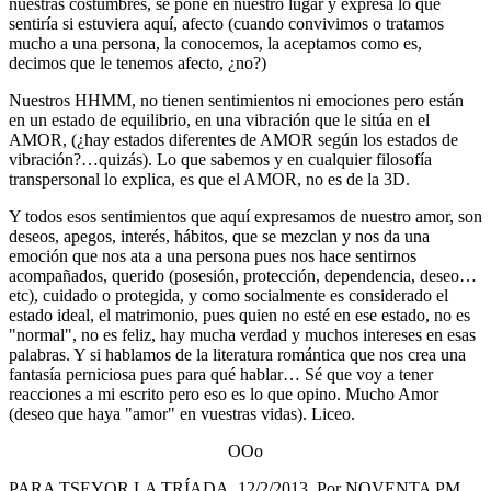
nuestras costumbres, se pone en nuestro lugar y expresa lo que
sentiría si estuviera aquí, afecto (cuando convivimos o tratamos
mucho a una persona, la conocemos, la aceptamos como es,
decimos que le tenemos afecto, ¿no?)
Nuestros HHMM, no tienen sentimientos ni emociones pero están
en un estado de equilibrio, en una vibración que le sitúa en el
AMOR, (¿hay estados diferentes de AMOR según los estados de
vibración?…quizás). Lo que sabemos y en cualquier filosofía
transpersonal lo explica, es que el AMOR, no es de la 3D.
Y todos esos sentimientos que aquí expresamos de nuestro amor, son
deseos, apegos, interés, hábitos, que se mezclan y nos da una
emoción que nos ata a una persona pues nos hace sentirnos
acompañados, querido (posesión, protección, dependencia, deseo…
etc), cuidado o protegida, y como socialmente es considerado el
estado ideal, el matrimonio, pues quien no esté en ese estado, no es
"normal", no es feliz, hay mucha verdad y muchos intereses en esas
palabras. Y si hablamos de la literatura romántica que nos crea una
fantasía perniciosa pues para qué hablar… Sé que voy a tener
reacciones a mi escrito pero eso es lo que opino. Mucho Amor
(deseo que haya "amor" en vuestras vidas). Liceo.
OOo
PARA TSEYOR LA TRÍADA. 12/2/2013. Por NOVENTA PM