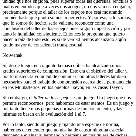
unidad que nos engloba, pues superar todas las querellas, rencillas o
malos entendidos que a veces nos acogen, no nos vamos a engañar,
precisamente porque el taller de los espejos nos está mostrando
también hasta qué punto somos imperfectos. Y por eso, si lo somos,
que lo somos de hecho, sería valiente reconocer como una
conclusión del taller de los espejos nuestra gran imperfección y por
tanto la humildad consiguiente. Entonces la pregunta que quiero
hacer, a raíz de todo esto, es si de verdad hemos alcanzado algún
grado mayor de consciencia transpersonal.
Noiwanak
Sí, desde luego, en conjunto la masa crítica ha alcanzado unos
grados superiores de comprensión. Este era el objetivo del taller y,
por lo mismo, la voluntad de continuar con otros talleres también
necesarios para el trabajo de comprensión acerca de la permanencia
en los Muulasterios, en los pueblos Tseyor, en las casas Tseyor.
Sin embargo, el
taller de los espejos
es un juego. Un juego que nos
permite reconocernos, pero habremos de estar atentos. Es un juego y
por tanto tiene unas pequeñas normas de funcionamiento, y las
mismas se basan en la evaluación del 1 al 7.
Por lo tanto, siendo un juego y fijando una especie de norma,
habremos de entender que no nos ha de causar ninguna especial
disonancia evaluar al hermano o hermana en cualquiera de dichas