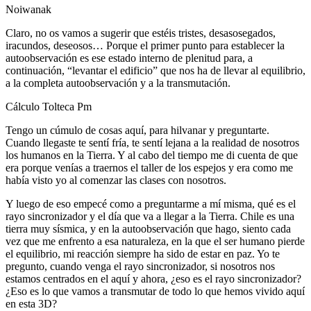
Noiwanak
Claro, no os vamos a sugerir que estéis tristes, desasosegados,
iracundos, deseosos… Porque el primer punto para establecer la
autoobservación es ese estado interno de plenitud para, a
continuación, “levantar el edificio” que nos ha de llevar al equilibrio,
a la completa autoobservación y a la transmutación.
Cálculo Tolteca Pm
Tengo un cúmulo de cosas aquí, para hilvanar y preguntarte.
Cuando llegaste te sentí fría, te sentí lejana a la realidad de nosotros
los humanos en la Tierra. Y al cabo del tiempo me di cuenta de que
era porque venías a traernos el taller de los espejos y era como me
había visto yo al comenzar las clases con nosotros.
Y luego de eso empecé como a preguntarme a mí misma, qué es el
rayo sincronizador y el día que va a llegar a la Tierra. Chile es una
tierra muy sísmica, y en la autoobservación que hago, siento cada
vez que me enfrento a esa naturaleza, en la que el ser humano pierde
el equilibrio, mi reacción siempre ha sido de estar en paz. Yo te
pregunto, cuando venga el rayo sincronizador, si nosotros nos
estamos centrados en el aquí y ahora, ¿eso es el rayo sincronizador?
¿Eso es lo que vamos a transmutar de todo lo que hemos vivido aquí
en esta 3D?