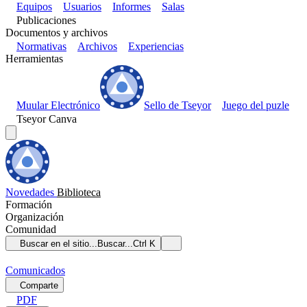
Equipos
Usuarios
Informes
Salas
Publicaciones
Documentos y archivos
Normativas
Archivos
Experiencias
Herramientas
Muular Electrónico
Sello de Tseyor
Juego del puzle
Tseyor Canva
Novedades
Biblioteca
Formación
Organización
Comunidad
Buscar en el sitio...
Buscar...
Ctrl K
Comunicados
Comparte
PDF