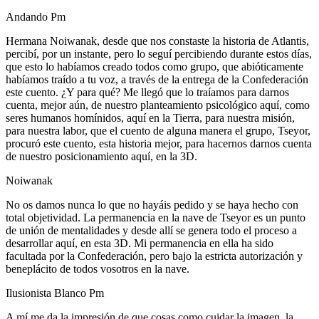
Andando Pm
Hermana Noiwanak, desde que nos constaste la historia de Atlantis,
percibí, por un instante, pero lo seguí percibiendo durante estos días,
que esto lo habíamos creado todos como grupo, que abióticamente
habíamos traído a tu voz, a través de la entrega de la Confederación
este cuento. ¿Y para qué? Me llegó que lo traíamos para darnos
cuenta, mejor aún, de nuestro planteamiento psicológico aquí, como
seres humanos homínidos, aquí en la Tierra, para nuestra misión,
para nuestra labor, que el cuento de alguna manera el grupo, Tseyor,
procuró este cuento, esta historia mejor, para hacernos darnos cuenta
de nuestro posicionamiento aquí, en la 3D.
Noiwanak
No os damos nunca lo que no hayáis pedido y se haya hecho con
total objetividad. La permanencia en la nave de Tseyor es un punto
de unión de mentalidades y desde allí se genera todo el proceso a
desarrollar aquí, en esta 3D. Mi permanencia en ella ha sido
facultada por la Confederación, pero bajo la estricta autorización y
beneplácito de todos vosotros en la nave.
Ilusionista Blanco Pm
A mí me da la impresión de que cosas como cuidar la imagen, la