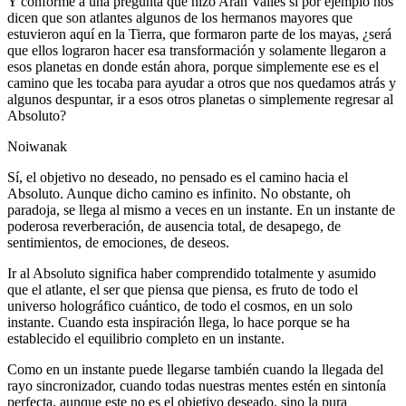
Y conforme a una pregunta que hizo Arán Valles si por ejemplo nos
dicen que son atlantes algunos de los hermanos mayores que
estuvieron aquí en la Tierra, que formaron parte de los mayas, ¿será
que ellos lograron hacer esa transformación y solamente llegaron a
esos planetas en donde están ahora, porque simplemente ese es el
camino que les tocaba para ayudar a otros que nos quedamos atrás y
algunos despuntar, ir a esos otros planetas o simplemente regresar al
Absoluto?
Noiwanak
Sí, el objetivo no deseado, no pensado es el camino hacia el
Absoluto. Aunque dicho camino es infinito. No obstante, oh
paradoja, se llega al mismo a veces en un instante. En un instante de
poderosa reverberación, de ausencia total, de desapego, de
sentimientos, de emociones, de deseos.
Ir al Absoluto significa haber comprendido totalmente y asumido
que el atlante, el ser que piensa que piensa, es fruto de todo el
universo holográfico cuántico, de todo el cosmos, en un solo
instante. Cuando esta inspiración llega, lo hace porque se ha
establecido el equilibrio completo en un instante.
Como en un instante puede llegarse también cuando la llegada del
rayo sincronizador, cuando todas nuestras mentes estén en sintonía
perfecta, aunque este no es el objetivo deseado, sino la pura