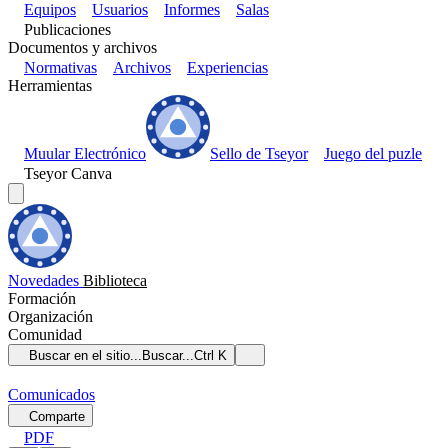
Equipos
Usuarios
Informes
Salas
Publicaciones
Documentos y archivos
Normativas
Archivos
Experiencias
Herramientas
Muular Electrónico
Sello de Tseyor
Juego del puzle
Tseyor Canva
Novedades
Biblioteca
Formación
Organización
Comunidad
Buscar en el sitio...
Buscar...
Ctrl K
Comunicados
Comparte
PDF