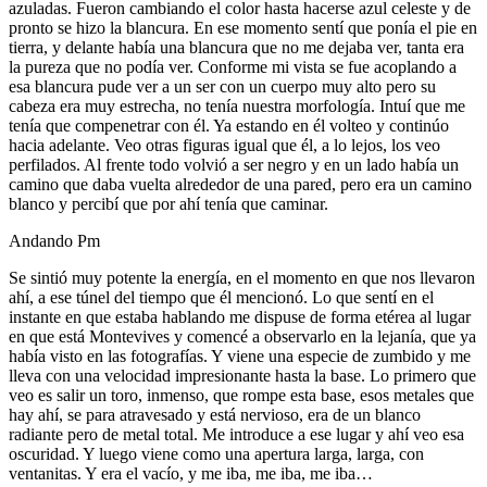
azuladas. Fueron cambiando el color hasta hacerse azul celeste y de
pronto se hizo la blancura. En ese momento sentí que ponía el pie en
tierra, y delante había una blancura que no me dejaba ver, tanta era
la pureza que no podía ver. Conforme mi vista se fue acoplando a
esa blancura pude ver a un ser con un cuerpo muy alto pero su
cabeza era muy estrecha, no tenía nuestra morfología. Intuí que me
tenía que compenetrar con él. Ya estando en él volteo y continúo
hacia adelante. Veo otras figuras igual que él, a lo lejos, los veo
perfilados. Al frente todo volvió a ser negro y en un lado había un
camino que daba vuelta alrededor de una pared, pero era un camino
blanco y percibí que por ahí tenía que caminar.
Andando Pm
Se sintió muy potente la energía, en el momento en que nos llevaron
ahí, a ese túnel del tiempo que él mencionó. Lo que sentí en el
instante en que estaba hablando me dispuse de forma etérea al lugar
en que está Montevives y comencé a observarlo en la lejanía, que ya
había visto en las fotografías. Y viene una especie de zumbido y me
lleva con una velocidad impresionante hasta la base. Lo primero que
veo es salir un toro, inmenso, que rompe esta base, esos metales que
hay ahí, se para atravesado y está nervioso, era de un blanco
radiante pero de metal total. Me introduce a ese lugar y ahí veo esa
oscuridad. Y luego viene como una apertura larga, larga, con
ventanitas. Y era el vacío, y me iba, me iba, me iba…