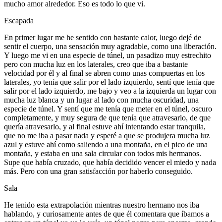
mucho amor alrededor. Eso es todo lo que vi.
Escapada
En primer lugar me he sentido con bastante calor, luego dejé de
sentir el cuerpo, una sensación muy agradable, como una liberación.
Y luego me vi en una especie de túnel, un pasadizo muy estrechito
pero con mucha luz en los laterales, creo que iba a bastante
velocidad por él y al final se abren como unas compuertas en los
laterales, yo tenía que salir por el lado izquierdo, sentí que tenía que
salir por el lado izquierdo, me bajo y veo a la izquierda un lugar con
mucha luz blanca y un lugar al lado con mucha oscuridad, una
especie de túnel. Y sentí que me tenía que meter en el túnel, oscuro
completamente, y muy segura de que tenía que atravesarlo, de que
quería atravesarlo, y al final estuve ahí intentando estar tranquila,
que no me iba a pasar nada y esperé a que se produjera mucha luz
azul y estuve ahí como saliendo a una montaña, en el pico de una
montaña, y estaba en una sala circular con todos mis hermanos.
Supe que había cruzado, que había decidido vencer el miedo y nada
más. Pero con una gran satisfacción por haberlo conseguido.
Sala
He tenido esta extrapolación mientras nuestro hermano nos iba
hablando, y curiosamente antes de que él comentara que íbamos a