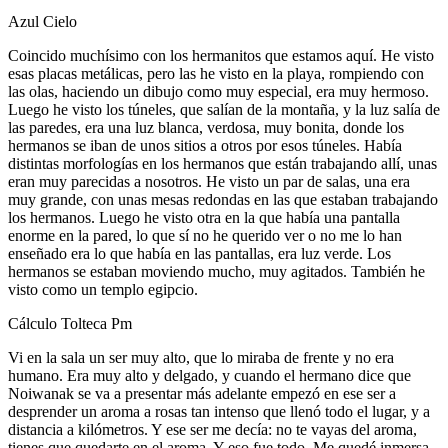
Azul Cielo
Coincido muchísimo con los hermanitos que estamos aquí. He visto
esas placas metálicas, pero las he visto en la playa, rompiendo con
las olas, haciendo un dibujo como muy especial, era muy hermoso.
Luego he visto los túneles, que salían de la montaña, y la luz salía de
las paredes, era una luz blanca, verdosa, muy bonita, donde los
hermanos se iban de unos sitios a otros por esos túneles. Había
distintas morfologías en los hermanos que están trabajando allí, unas
eran muy parecidas a nosotros. He visto un par de salas, una era
muy grande, con unas mesas redondas en las que estaban trabajando
los hermanos. Luego he visto otra en la que había una pantalla
enorme en la pared, lo que sí no he querido ver o no me lo han
enseñado era lo que había en las pantallas, era luz verde. Los
hermanos se estaban moviendo mucho, muy agitados. También he
visto como un templo egipcio.
Cálculo Tolteca Pm
Vi en la sala un ser muy alto, que lo miraba de frente y no era
humano. Era muy alto y delgado, y cuando el hermano dice que
Noiwanak se va a presentar más adelante empezó en ese ser a
desprender un aroma a rosas tan intenso que llenó todo el lugar, y a
distancia a kilómetros. Y ese ser me decía: no te vayas del aroma,
tienes que quedarte en el aroma. Y eso fue todo. Me quedé inmersa