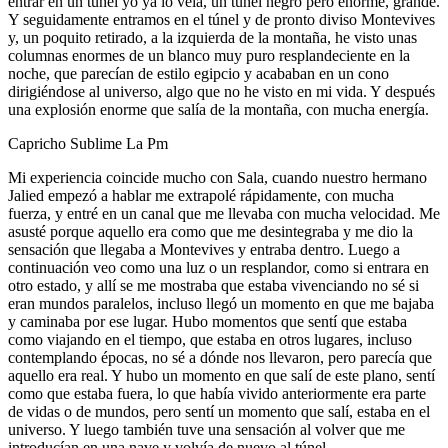
entrar en un túnel yo ya lo veía, un túnel negro pero enorme, grande.
Y seguidamente entramos en el túnel y de pronto diviso Montevives
y, un poquito retirado, a la izquierda de la montaña, he visto unas
columnas enormes de un blanco muy puro resplandeciente en la
noche, que parecían de estilo egipcio y acababan en un cono
dirigiéndose al universo, algo que no he visto en mi vida. Y después
una explosión enorme que salía de la montaña, con mucha energía.
Capricho Sublime La Pm
Mi experiencia coincide mucho con Sala, cuando nuestro hermano
Jalied empezó a hablar me extrapolé rápidamente, con mucha
fuerza, y entré en un canal que me llevaba con mucha velocidad. Me
asusté porque aquello era como que me desintegraba y me dio la
sensación que llegaba a Montevives y entraba dentro. Luego a
continuación veo como una luz o un resplandor, como si entrara en
otro estado, y allí se me mostraba que estaba vivenciando no sé si
eran mundos paralelos, incluso llegó un momento en que me bajaba
y caminaba por ese lugar. Hubo momentos que sentí que estaba
como viajando en el tiempo, que estaba en otros lugares, incluso
contemplando épocas, no sé a dónde nos llevaron, pero parecía que
aquello era real. Y hubo un momento en que salí de este plano, sentí
como que estaba fuera, lo que había vivido anteriormente era parte
de vidas o de mundos, pero sentí un momento que salí, estaba en el
universo. Y luego también tuve una sensación al volver que me
introducían en una nave y volvía de nuevo al túnel.