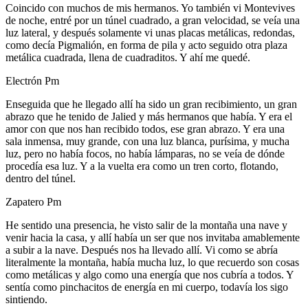
Coincido con muchos de mis hermanos. Yo también vi Montevives
de noche, entré por un túnel cuadrado, a gran velocidad, se veía una
luz lateral, y después solamente vi unas placas metálicas, redondas,
como decía Pigmalión, en forma de pila y acto seguido otra plaza
metálica cuadrada, llena de cuadraditos. Y ahí me quedé.
Electrón Pm
Enseguida que he llegado allí ha sido un gran recibimiento, un gran
abrazo que he tenido de Jalied y más hermanos que había. Y era el
amor con que nos han recibido todos, ese gran abrazo. Y era una
sala inmensa, muy grande, con una luz blanca, purísima, y mucha
luz, pero no había focos, no había lámparas, no se veía de dónde
procedía esa luz. Y a la vuelta era como un tren corto, flotando,
dentro del túnel.
Zapatero Pm
He sentido una presencia, he visto salir de la montaña una nave y
venir hacia la casa, y allí había un ser que nos invitaba amablemente
a subir a la nave. Después nos ha llevado allí. Vi como se abría
literalmente la montaña, había mucha luz, lo que recuerdo son cosas
como metálicas y algo como una energía que nos cubría a todos. Y
sentía como pinchacitos de energía en mi cuerpo, todavía los sigo
sintiendo.