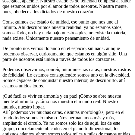
sosegada, apacible. Nuestro estado es de felicidad completa al saber
que estamos unidos por el amor de todos nosotros. Nuestra mente,
pues, obedece a los dictados de nuestro corazón.
Conseguimos ese estado de unidad, ese punto que nos une al
infinito. Ahí descubrimos nuestra realidad: ya no estamos solos,
somos Todo, no hay nada bajo nuestros pies, no existe la materia,
nada existe. Únicamente nuestro pensamiento de unidad.
De pronto nos vemos flotando en el espacio, sin nada, aunque
podemos observar, curiosamente, que estamos en algún sitio. Una
parte de nosotros está unida a través de todos los corazones.
Podemos observarnos, sonreír, mirar nuestras caras, nuestros rostros
de felicidad. Lo estamos consiguiendo: somos uno en la diversidad.
Somos capaces de conquistar nuestro interior, de descubrirlo, ahí
estamos unidos todos.
¡Qué fácil es vivir en armonía y en paz! ¡Cómo se abre nuestra
mente al infinito! ¡Cómo nos muestra el mundo real! Nuestro
mundo, nuestro hogar.
Allí podemos ver muchas caras, distintas morfologías, pero en el
fondo todos somos lo mismo. Nos hermanamos más y más,
ampliando el círculo. Ya no somos solo los de aquí, los de este
grupo, concretamente ubicados en el plano tridimensional, los
antiguos atlantes, ahora somos todos miles y miles de manos unidas