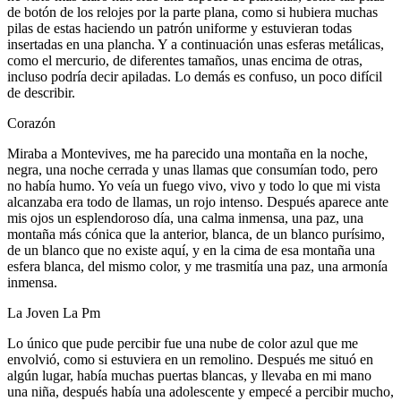
de botón de los relojes por la parte plana, como si hubiera muchas
pilas de estas haciendo un patrón uniforme y estuvieran todas
insertadas en una plancha. Y a continuación unas esferas metálicas,
como el mercurio, de diferentes tamaños, unas encima de otras,
incluso podría decir apiladas. Lo demás es confuso, un poco difícil
de describir.
Corazón
Miraba a Montevives, me ha parecido una montaña en la noche,
negra, una noche cerrada y unas llamas que consumían todo, pero
no había humo. Yo veía un fuego vivo, vivo y todo lo que mi vista
alcanzaba era todo de llamas, un rojo intenso. Después aparece ante
mis ojos un esplendoroso día, una calma inmensa, una paz, una
montaña más cónica que la anterior, blanca, de un blanco purísimo,
de un blanco que no existe aquí, y en la cima de esa montaña una
esfera blanca, del mismo color, y me trasmitía una paz, una armonía
inmensa.
La Joven La Pm
Lo único que pude percibir fue una nube de color azul que me
envolvió, como si estuviera en un remolino. Después me situó en
algún lugar, había muchas puertas blancas, y llevaba en mi mano
una niña, después había una adolescente y empecé a percibir mucho,