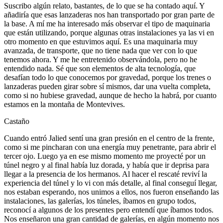
Suscribo algún relato, bastantes, de lo que se ha contado aquí. Y
añadiría que esas lanzaderas nos han transportado por gran parte de
la base. A mí me ha interesado más observar el tipo de maquinaria
que están utilizando, porque algunas otras instalaciones ya las vi en
otro momento en que estuvimos aquí. Es una maquinaria muy
avanzada, de transporte, que no tiene nada que ver con lo que
tenemos ahora. Y me he entretenido observándola, pero no he
entendido nada. Sé que son elementos de alta tecnología, que
desafían todo lo que conocemos por gravedad, porque los trenes o
lanzaderas pueden girar sobre sí mismos, dar una vuelta completa,
como si no hubiese gravedad, aunque de hecho la habrá, por cuanto
estamos en la montaña de Montevives.
Castaño
Cuando entró Jalied sentí una gran presión en el centro de la frente,
como si me pincharan con una energía muy penetrante, para abrir el
tercer ojo. Luego ya en ese mismo momento me proyecté por un
túnel negro y al final había luz dorada, y había que ir deprisa para
llegar a la presencia de los hermanos. Al hacer el rescaté reviví la
experiencia del túnel y lo vi con más detalle, al final conseguí llegar,
nos estaban esperando, nos unimos a ellos, nos fueron enseñando las
instalaciones, las galerías, los túneles, íbamos en grupo todos,
reconocí a algunos de los presentes pero entendí que íbamos todos.
Nos enseñaron una gran cantidad de galerías, en algún momento nos