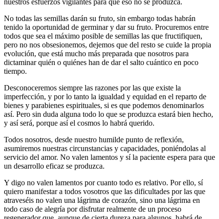
nuestros esfuerzos vigilantes para que eso no se produzca.
No todas las semillas darán su fruto, sin embargo todas habrán
tenido la oportunidad de germinar y dar su fruto. Procuremos entre
todos que sea el máximo posible de semillas las que fructifiquen,
pero no nos obsesionemos, dejemos que del resto se cuide la propia
evolución, que está mucho más preparada que nosotros para
dictaminar quién o quiénes han de dar el salto cuántico en poco
tiempo.
Desconoceremos siempre las razones por las que existe la
imperfección, y por lo tanto la igualdad y equidad en el reparto de
bienes y parabienes espirituales, si es que podemos denominarlos
así. Pero sin duda alguna todo lo que se produzca estará bien hecho,
y así será, porque así el cosmos lo habrá querido.
Todos nosotros, desde nuestro humilde punto de reflexión,
asumiremos nuestras circunstancias y capacidades, poniéndolas al
servicio del amor. No valen lamentos y sí la paciente espera para que
un desarrollo eficaz se produzca.
Y digo no valen lamentos por cuanto todo es relativo. Por ello, sí
quiero manifestar a todos vosotros que las dificultades por las que
atraveséis no valen una lágrima de corazón, sino una lágrima en
todo caso de alegría por disfrutar realmente de un proceso
regenerador que, aunque de cierta dureza para algunos, habrá de