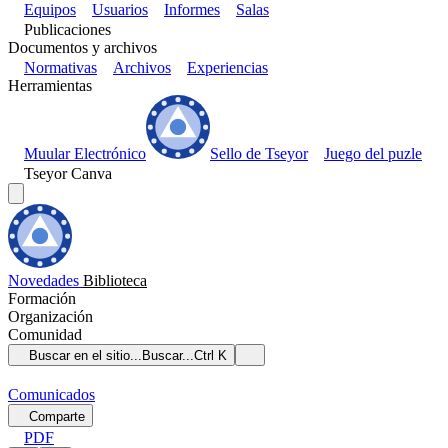
Equipos
Usuarios
Informes
Salas
Publicaciones
Documentos y archivos
Normativas
Archivos
Experiencias
Herramientas
Muular Electrónico
Sello de Tseyor
Juego del puzle
Tseyor Canva
Novedades
Biblioteca
Formación
Organización
Comunidad
Buscar en el sitio...
Buscar...
Ctrl K
Comunicados
Comparte
PDF