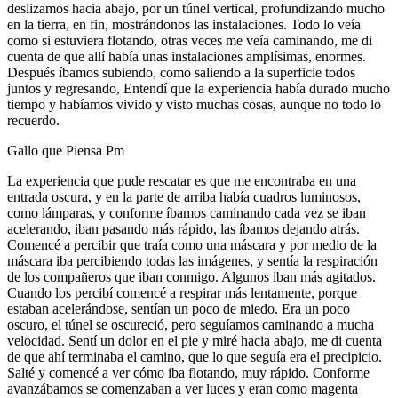
deslizamos hacia abajo, por un túnel vertical, profundizando mucho
en la tierra, en fin, mostrándonos las instalaciones. Todo lo veía
como si estuviera flotando, otras veces me veía caminando, me di
cuenta de que allí había unas instalaciones amplísimas, enormes.
Después íbamos subiendo, como saliendo a la superficie todos
juntos y regresando, Entendí que la experiencia había durado mucho
tiempo y habíamos vivido y visto muchas cosas, aunque no todo lo
recuerdo.
Gallo que Piensa Pm
La experiencia que pude rescatar es que me encontraba en una
entrada oscura, y en la parte de arriba había cuadros luminosos,
como lámparas, y conforme íbamos caminando cada vez se iban
acelerando, iban pasando más rápido, las íbamos dejando atrás.
Comencé a percibir que traía como una máscara y por medio de la
máscara iba percibiendo todas las imágenes, y sentía la respiración
de los compañeros que iban conmigo. Algunos iban más agitados.
Cuando los percibí comencé a respirar más lentamente, porque
estaban acelerándose, sentían un poco de miedo. Era un poco
oscuro, el túnel se oscureció, pero seguíamos caminando a mucha
velocidad. Sentí un dolor en el pie y miré hacia abajo, me di cuenta
de que ahí terminaba el camino, que lo que seguía era el precipicio.
Salté y comencé a ver cómo iba flotando, muy rápido. Conforme
avanzábamos se comenzaban a ver luces y eran como magenta